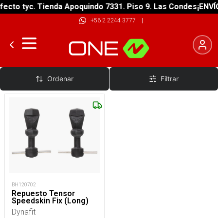
ecto tyc. Tienda Apoquindo 7331. Piso 9. Las Condes
¡ENVÍO
+56 2 2244 3777
|
Accesorios Estudio Nieve
Ordenar
Filtrar
BH120702
Repuesto Tensor
Speedskin Fix (Long)
Dynafit