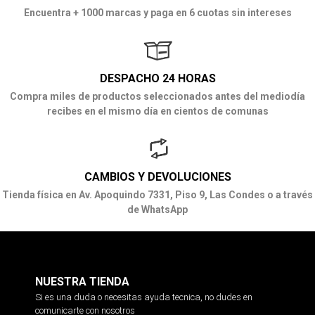
Encuentra + 1000 marcas y paga en 6 cuotas sin intereses
DESPACHO 24 HORAS
Compra miles de productos seleccionados antes del mediodía
recibes en el mismo día en cientos de comunas
CAMBIOS Y DEVOLUCIONES
Tienda física en Av. Apoquindo 7331, Piso 9, Las Condes o a través
de WhatsApp
NUESTRA TIENDA
Si es una duda o necesitas ayuda tecnica, no dudes en
comunicarte con nosotros