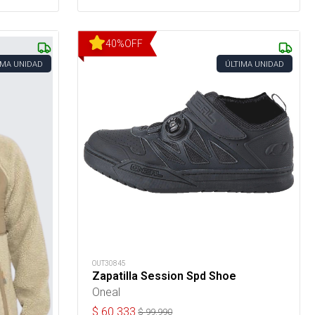
40
%
OFF
IMA UNIDAD
ÚLTIMA UNIDAD
OUT30845
Zapatilla Session Spd Shoe
Oneal
$
60.333
$
99.990