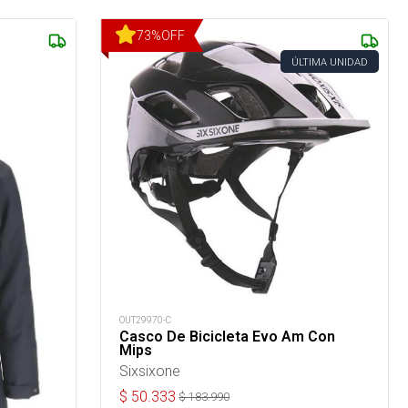
73
%
OFF
ÚLTIMA UNIDAD
OUT29970-C
Casco De Bicicleta Evo Am Con
Mips
Sixsixone
$
50.333
$
183.990