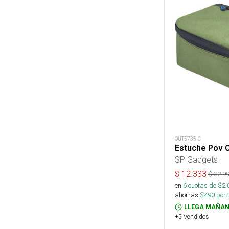
OUT5735-C
Estuche Pov C
SP Gadgets
$
12.333
$
32.9
en
6
cuotas de $
2.
ahorras
$
490
por 
LLEGA MAÑAN
+5 Vendidos