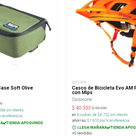
OUT17976
ase Soft Olive
Casco de Bicicleta Evo AM P
con Mips
Sixsixone
90
$
40.333
$
99.990
056
sin interés
en
6
cuotas de $
6.722
sin interés
transferencia.
ahorras
$
1.610
por transferencia.
A✔️TIENDA APOQUINDO
LLEGA MAÑANA✔️TIENDA APOQ
+5 Vendidos