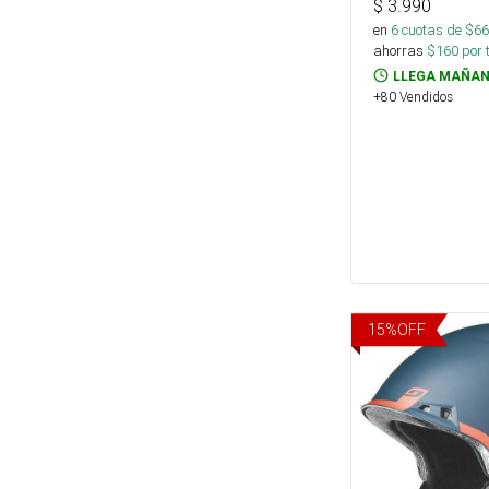
$
3.990
en
6
cuotas de $
66
ahorras
$
160
por 
LLEGA MAÑAN
+80 Vendidos
15
%
OFF