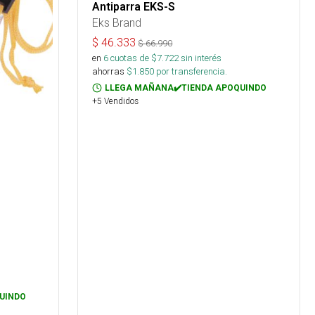
Antiparra EKS-S
Eks Brand
$
46.333
$
66.990
en
6
cuotas de $
7.722
sin interés
ahorras
$
1.850
por transferencia.
LLEGA MAÑANA✔️TIENDA APOQUINDO
+5 Vendidos
UINDO