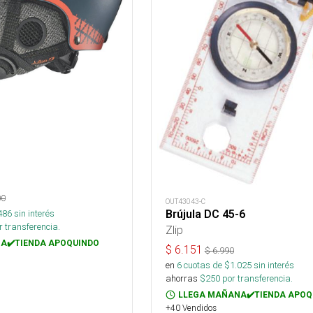
00
OUT43043-C
486
sin interés
Brújula DC 45-6
 transferencia.
Zlip
A✔️TIENDA APOQUINDO
$
6.151
$
6.990
en
6
cuotas de $
1.025
sin interés
ahorras
$
250
por transferencia.
LLEGA MAÑANA✔️TIENDA APOQ
+40 Vendidos