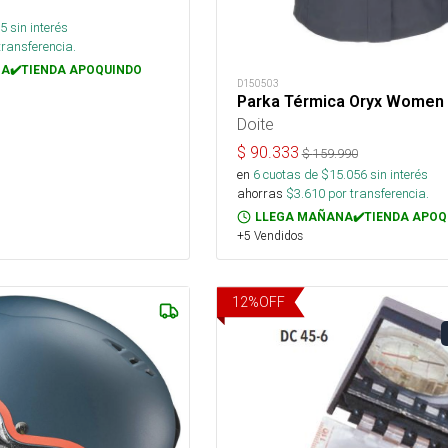
5
sin interés
transferencia.
A✔️TIENDA APOQUINDO
D150503
Parka Térmica Oryx Women
Doite
$
90.333
$
159.990
en
6
cuotas de $
15.056
sin interés
ahorras
$
3.610
por transferencia.
LLEGA MAÑANA✔️TIENDA APOQ
+5 Vendidos
12
%
OFF