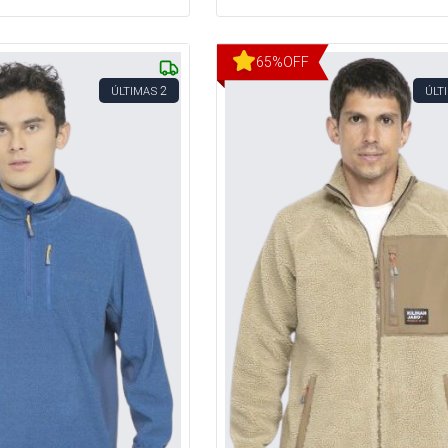
65
%
OFF
2
ÚLTIMAS
ÚLT