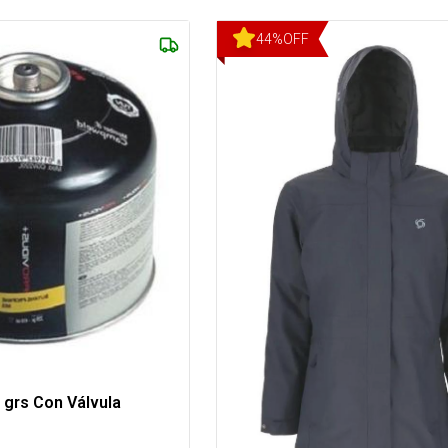
44
%
OFF
 grs Con Válvula