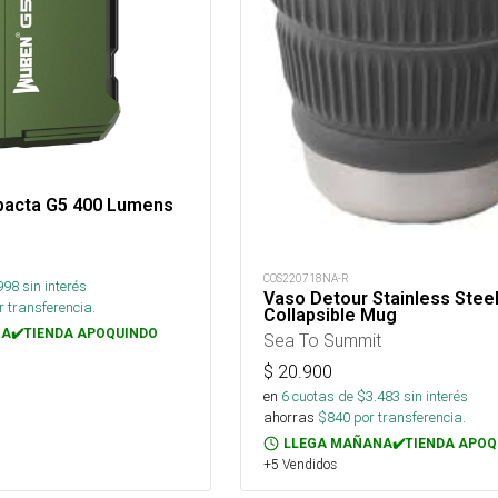
pacta G5 400 Lumens
COS220718NA-R
998
sin interés
Vaso Detour Stainless Stee
 transferencia.
Collapsible Mug
A✔️TIENDA APOQUINDO
Sea To Summit
$
20.900
en
6
cuotas de $
3.483
sin interés
ahorras
$
840
por transferencia.
LLEGA MAÑANA✔️TIENDA APOQ
+5 Vendidos