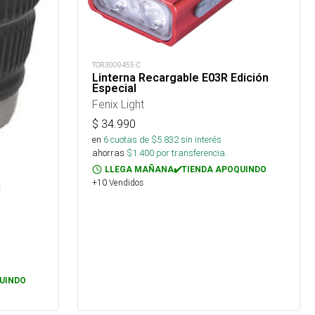
TOR3009455-C
Linterna Recargable E03R Edición
Especial
Fenix Light
$
34.990
en
6
cuotas de $
5.832
sin interés
ahorras
$
1.400
por transferencia.
LLEGA MAÑANA✔️TIENDA APOQUINDO
+10 Vendidos
l
UINDO