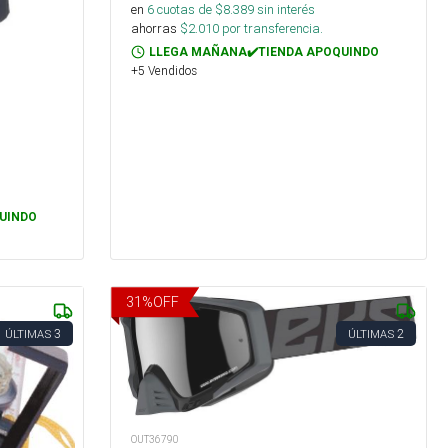
en
6
cuotas de $
8.389
sin interés
ahorras
$
2.010
por transferencia.
LLEGA MAÑANA✔️TIENDA APOQUINDO
+5 Vendidos
UINDO
31
%
OFF
3
2
ÚLTIMAS
ÚLTIMAS
OUT36790