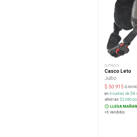
OUT38025
Casco Leto
Julbo
$
50.915
$
59.9
en
6
cuotas de $
8.
ahorras
$
2.040
por
LLEGA MAÑAN
+5 Vendidos