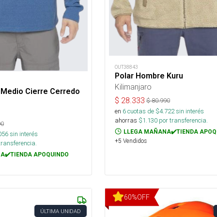
OUT38843
Polar Hombre Kuru
Kilimanjaro
 Medio Cierre Cerredo
$
28.333
$
80.990
en
6
cuotas de $
4.722
sin interés
ahorras
$
1.130
por transferencia.
90
LLEGA MAÑANA✔️TIENDA APOQ
056
sin interés
+5 Vendidos
transferencia.
A✔️TIENDA APOQUINDO
60
%
OFF
ÚLTIMA UNIDAD