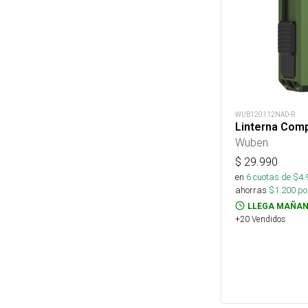
WUB120112NAD-R
Linterna Com
Wuben
$
29.990
en
6
cuotas de $
4.
ahorras
$
1.200
por
LLEGA MAÑAN
+20 Vendidos