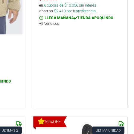
en
6
cuotas de $
10.056
sin interés
ahorras
$
2.410
por transferencia.
LLEGA MAÑANA✔️TIENDA APOQUINDO
+5 Vendidos
UINDO
59
%
OFF
2
ÚLTIMAS
ÚLTIMA UNIDAD