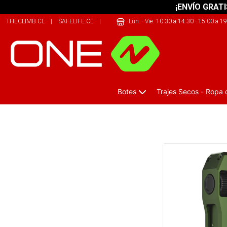
¡ENVÍO GRATI
THECLIMB.CL
|
SAFELIFE.CL
|
JUSTBIKE.CL
Lun. - Vie. 10:30 a 14:30 - 15:00 a 1
Botes
Trajes Secos - Ropa