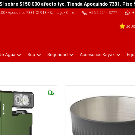
S! sobre $150.000 afecto tyc. Tienda Apoquindo 7331. Piso 
9:00
-
Apoquindo 7331 Of 918 - Santiago - Chile
|
+56 2 2244 3777
|
+
LIQUI
 de Agua
Sup
Seguridad
Accesorios Kayak
Equ