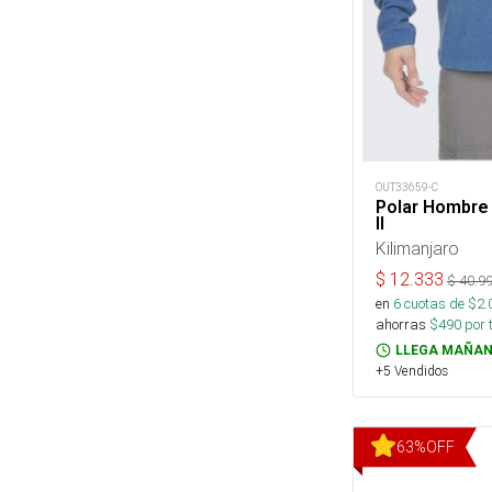
OUT33659-C
Polar Hombre
II
Kilimanjaro
$
12.333
$
40.9
en
6
cuotas de $
2.
ahorras
$
490
por 
LLEGA MAÑAN
+5 Vendidos
63
%
OFF