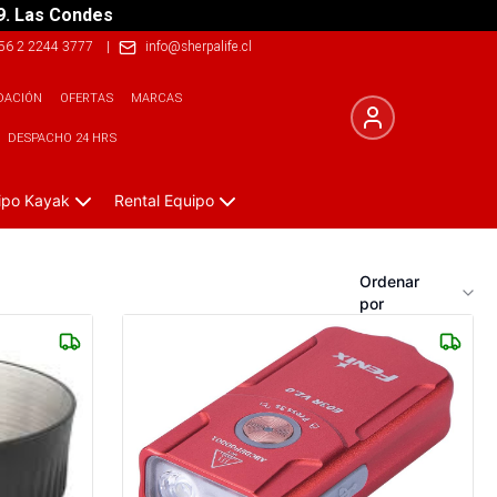
9. Las Condes
56 2 2244 3777
|
info@sherpalife.cl
DACIÓN
OFERTAS
MARCAS
DESPACHO 24 HRS
ipo Kayak
Rental Equipo
Ordenar
por