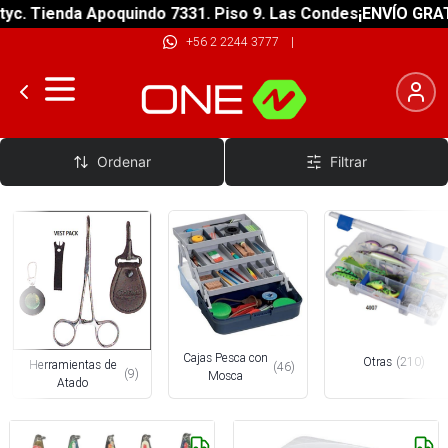
Tienda Apoquindo 7331. Piso 9. Las Condes
¡ENVÍO GRATIS! s
+56 2 2244 3777
|
Accesorios Pesca
Ordenar
Filtrar
Cajas Pesca con
Otras
(
210
)
Herramientas de
(
46
)
(
9
)
Mosca
Atado