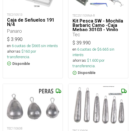
TEC310513
TEC251109NA-R
Caja de Señuelos 191
Kit Pesca SW - Mochila
N/4
Barbaric Camo -Caja
Mebao 30103 - Vinilo
Panaro
Savage 22G Blue -
Tec
Señuelo Savage Grav
$
3.990
Runner 37G Zebra
$
39.990
en
6
cuotas de $
665
sin interés
en
6
cuotas de $
6.665
sin
ahorras
$
160
por
interés
transferencia.
ahorras
$
1.600
por
Disponible
transferencia.
Disponible
TEC110608
TEC110606