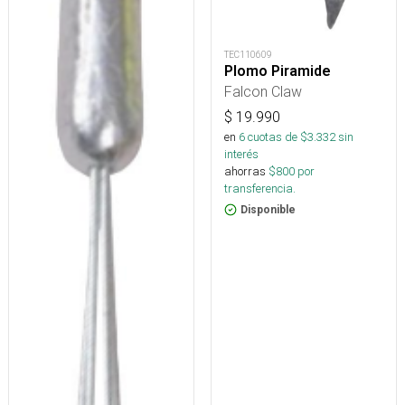
TEC110609
Plomo Piramide
Falcon Claw
$
19.990
en
6
cuotas de $
3.332
sin
interés
ahorras
$
800
por
transferencia.
Disponible