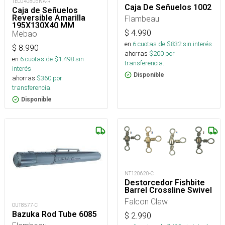
TEC040806NA-R
Caja De Señuelos 1002
Caja de Señuelos
Reversible Amarilla
Flambeau
195X130X40 MM
MBC20207
$
4.990
Mebao
en
6
cuotas de $
832
sin interés
$
8.990
ahorras
$
200
por
en
6
cuotas de $
1.498
sin
transferencia.
interés
Disponible
ahorras
$
360
por
transferencia.
Disponible
NT120620-C
Destorcedor Fishbite
Barrel Crossline Swivel
Falcon Claw
OUT8577-C
Bazuka Rod Tube 6085
$
2.990