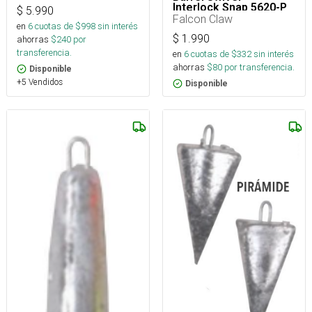
Interlock Snap 5620-P
$
5.990
Falcon Claw
en
6
cuotas de $
998
sin interés
$
1.990
ahorras
$
240
por
transferencia.
en
6
cuotas de $
332
sin interés
ahorras
$
80
por transferencia.
Disponible
+5 Vendidos
Disponible