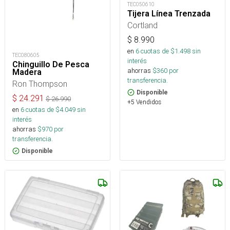
TEC050610
Tijera Línea Trenzada
Cortland
$
8.990
en
6
cuotas de $
1.498
sin
TEC080605
interés
Chinguillo De Pesca
ahorras
$
360
por
Madera
transferencia.
Ron Thompson
Disponible
$
24.291
$
26.990
+5 Vendidos
en
6
cuotas de $
4.049
sin
interés
ahorras
$
970
por
transferencia.
Disponible