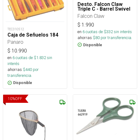
Desto. Falcon Claw
Triple C - Barrel Swivel
Falcon Claw
$
1.990
TEC310512
en
6
cuotas de $
332
sin interés
Caja de Señuelos 184
ahorras
$
80
por transferencia.
Panaro
Disponible
$
10.990
en
6
cuotas de $
1.832
sin
interés
ahorras
$
440
por
transferencia.
Disponible
10
%
OFF