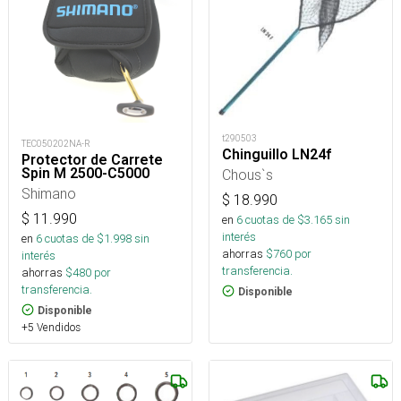
t290503
TEC050202NA-R
Chinguillo LN24f
Protector de Carrete
Spin M 2500-C5000
Chous`s
Shimano
$
18.990
$
11.990
en
6
cuotas de $
3.165
sin
interés
en
6
cuotas de $
1.998
sin
ahorras
$
760
por
interés
transferencia.
ahorras
$
480
por
transferencia.
Disponible
Disponible
+5 Vendidos