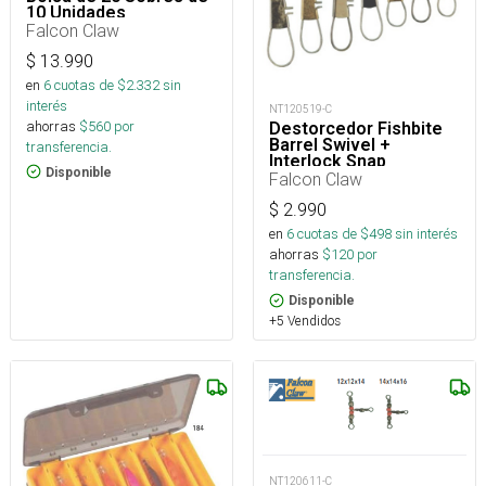
10 Unidades
Falcon Claw
$
13.990
en
6
cuotas de $
2.332
sin
interés
NT120519-C
ahorras
$
560
por
Destorcedor Fishbite
Barrel Swivel +
transferencia.
Interlock Snap
Disponible
Falcon Claw
$
2.990
en
6
cuotas de $
498
sin interés
ahorras
$
120
por
transferencia.
Disponible
+5 Vendidos
NT120611-C