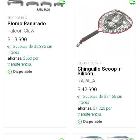
TEC110610-C
Plomo Ranurado
Falcon Claw
$
13.990
en
6
cuotas de $
2.332
sin
interés
ahorras
$
560
por
RAP12110019-R
transferencia.
Chinguillo Scoop-r
Disponible
Silicon
RAPALA
$
42.990
en
6
cuotas de $
7.165
sin
interés
ahorras
$
1.720
por
transferencia.
Disponible