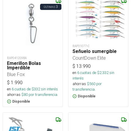
3
ÚLTIMAS
RAP31077-C
Señuelo sumergible
CountDown Elite
RAP041209BA
Emerillon Bolas
$
13.990
Imperdible
en
6
cuotas de $
2.332
sin
Blue Fox
interés
$
1.990
ahorras
$
560
por
en
6
cuotas de $
332
sin interés
transferencia.
ahorras
$
80
por transferencia.
Disponible
Disponible