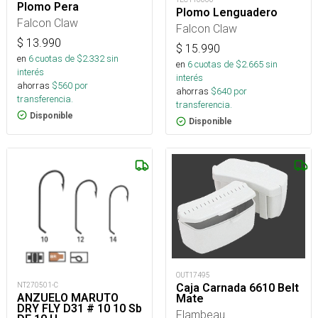
Plomo Pera
Plomo Lenguadero
Falcon Claw
Falcon Claw
$
13.990
$
15.990
en
6
cuotas de $
2.332
sin
en
6
cuotas de $
2.665
sin
interés
interés
ahorras
$
560
por
ahorras
$
640
por
transferencia.
transferencia.
Disponible
Disponible
OUT17495
NT270501-C
Caja Carnada 6610 Belt
ANZUELO MARUTO
Mate
DRY FLY D31 # 10 10 Sb
Flambeau