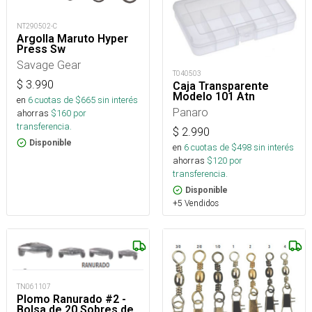
NT290502-C
Argolla Maruto Hyper
Press Sw
Savage Gear
T040503
$
3.990
Caja Transparente
Modelo 101 Atn
en
6
cuotas de $
665
sin interés
Panaro
ahorras
$
160
por
transferencia.
$
2.990
Disponible
en
6
cuotas de $
498
sin interés
ahorras
$
120
por
transferencia.
Disponible
+5 Vendidos
TN061107
Plomo Ranurado #2 -
Bolsa de 20 Sobres de