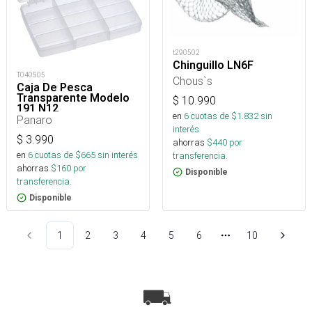
t290502
Chinguillo LN6F
T040505
Chous`s
Caja De Pesca
Transparente Modelo
$
10.990
191 N12
en
6
cuotas de $
1.832
sin
Panaro
interés
$
3.990
ahorras
$
440
por
en
6
cuotas de $
665
sin interés
transferencia.
ahorras
$
160
por
Disponible
transferencia.
Disponible
1
2
3
4
5
6
10
Más páginas