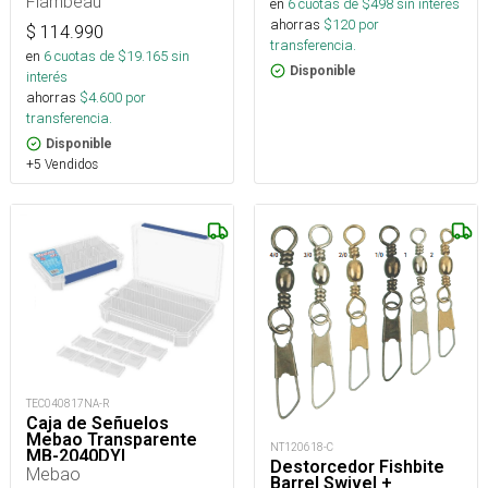
Flambeau
en
6
cuotas de $
498
sin interés
ahorras
$
120
por
$
114.990
transferencia.
en
6
cuotas de $
19.165
sin
Disponible
interés
ahorras
$
4.600
por
transferencia.
Disponible
+5 Vendidos
TEC040817NA-R
Caja de Señuelos
Mebao Transparente
NT120618-C
MB-2040DYI
Destorcedor Fishbite
Mebao
Barrel Swivel +