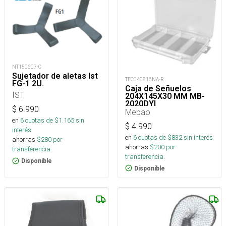
NT150607-C
Sujetador de aletas Ist
TEC040816NA-R
FG-1 2U.
Caja de Señuelos
IST
204X145X30 MM MB-
2020DYI
$
6.990
Mebao
en
6
cuotas de $
1.165
sin
$
4.990
interés
en
6
cuotas de $
832
sin interés
ahorras
$
280
por
ahorras
$
200
por
transferencia.
transferencia.
Disponible
Disponible