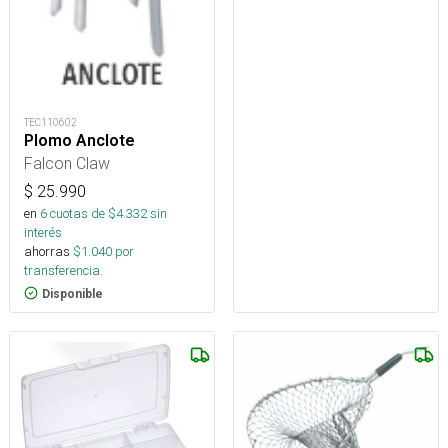
TEC110602
Plomo Anclote
Falcon Claw
$
25.990
en
6
cuotas de $
4.332
sin
interés
ahorras
$
1.040
por
transferencia.
Disponible