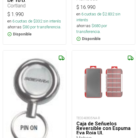
DE 10 U.
Cortland
$
16.990
en
6
cuotas de $
2.832
sin
$
1.990
interés
en
6
cuotas de $
332
sin interés
ahorras
$
680
por
ahorras
$
80
por transferencia.
transferencia.
Disponible
Disponible
TEC040805NA-R
Caja de Señuelos
Reversible con Espuma
Eva Roja UL
200X130X45 MM
Mebao