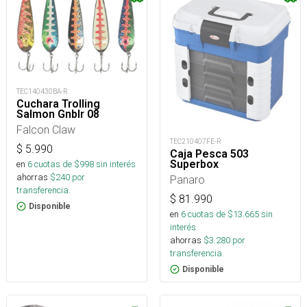
TEC140430BA-R
Cuchara Trolling
Salmon Gnblr 08
Falcon Claw
TEC210407FE-R
$
5.990
Caja Pesca 503
Superbox
en
6
cuotas de $
998
sin interés
ahorras
$
240
por
Panaro
transferencia.
$
81.990
Disponible
en
6
cuotas de $
13.665
sin
interés
ahorras
$
3.280
por
transferencia.
Disponible