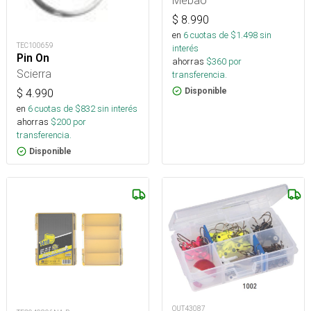
MBC10204 0204C1
$
8.990
en
6
cuotas de $
1.498
sin
TEC100659
interés
Pin On
ahorras
$
360
por
Scierra
transferencia.
Disponible
$
4.990
en
6
cuotas de $
832
sin interés
ahorras
$
200
por
transferencia.
Disponible
OUT43087