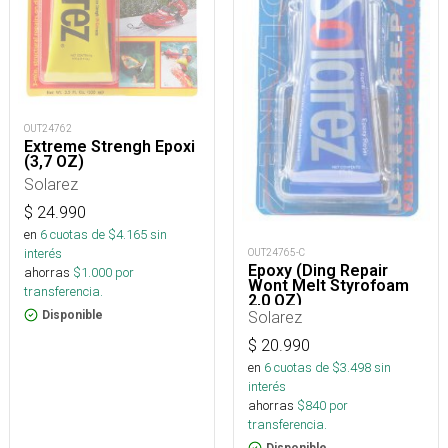
OUT24762
Extreme Strengh Epoxi
(3,7 OZ)
Solarez
$
24.990
en
6
cuotas de $
4.165
sin
interés
OUT24765-C
Epoxy (Ding Repair
ahorras
$
1.000
por
Wont Melt Styrofoam
transferencia.
2,0 OZ)
Solarez
Disponible
$
20.990
en
6
cuotas de $
3.498
sin
interés
ahorras
$
840
por
transferencia.