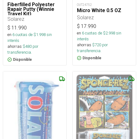
Fiberfilled Polyester
OUT24752
Rapair Putty (Winnie
Micro White 0.5 OZ
Travel Kit)
Solarez
Solarez
$
17.990
$
11.990
en
6
cuotas de $
2.998
sin
en
6
cuotas de $
1.998
sin
interés
interés
ahorras
$
720
por
ahorras
$
480
por
transferencia.
transferencia.
Disponible
Disponible