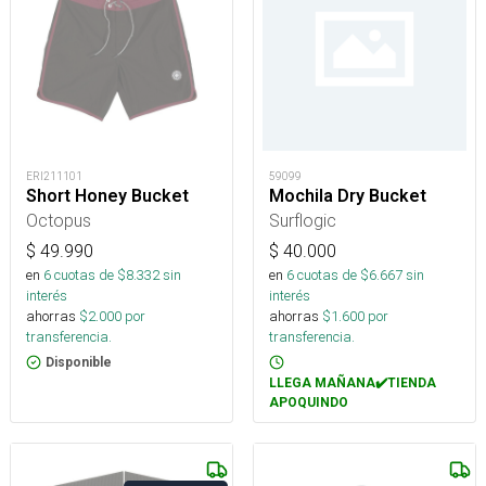
ERI211101
59099
Short Honey Bucket
Mochila Dry Bucket
Octopus
Surflogic
$
49.990
$
40.000
en
6
cuotas de $
8.332
sin
en
6
cuotas de $
6.667
sin
interés
interés
ahorras
$
2.000
por
ahorras
$
1.600
por
transferencia.
transferencia.
Disponible
LLEGA MAÑANA✔️TIENDA
APOQUINDO