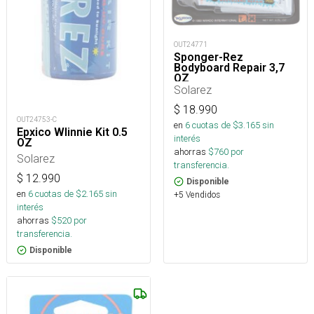
OUT24771
Sponger-Rez
Bodyboard Repair 3,7
OZ
Solarez
$
18.990
OUT24753-C
en
6
cuotas de $
3.165
sin
Epxico WIinnie Kit 0.5
interés
OZ
ahorras
$
760
por
Solarez
transferencia.
$
12.990
Disponible
en
6
cuotas de $
2.165
sin
+5 Vendidos
interés
ahorras
$
520
por
transferencia.
Disponible