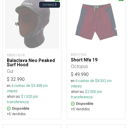
3
ÚLTIMAS
ERI211104
TOD161101-R
Short Nfa 19
Balaclava Neo Peaked
Surf Hood
Octopus
Gul
$
49.990
$
32.990
en
6
cuotas de $
8.332
sin
en
6
cuotas de $
5.498
sin
interés
interés
ahorras
$
2.000
por
ahorras
$
1.320
por
transferencia.
transferencia.
Disponible
Disponible
+5 Vendidos
+5 Vendidos