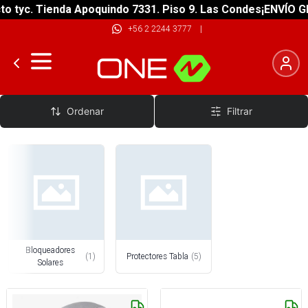
yc. Tienda Apoquindo 7331. Piso 9. Las Condes
¡ENVÍO GRATI
+56 2 2244 3777
|
Accesorios Surf
Ordenar
Filtrar
Bloqueadores
(
1
)
Protectores Tabla
(
5
)
Solares