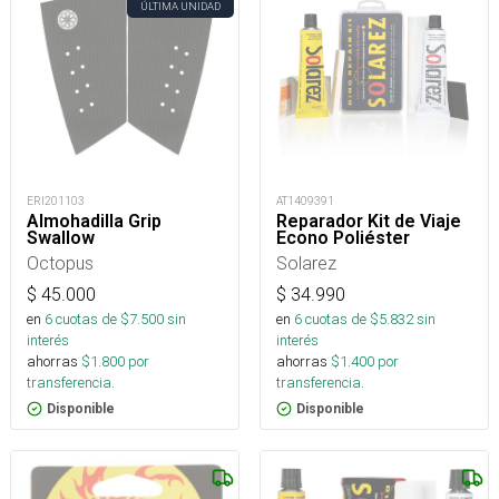
ÚLTIMA UNIDAD
ERI201103
AT1409391
Almohadilla Grip
Reparador Kit de Viaje
Swallow
Econo Poliéster
Octopus
Solarez
$
45.000
$
34.990
en
6
cuotas de $
7.500
sin
en
6
cuotas de $
5.832
sin
interés
interés
ahorras
$
1.800
por
ahorras
$
1.400
por
transferencia.
transferencia.
Disponible
Disponible