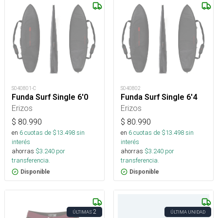
S040801-C
S040802
Funda Surf Single 6'0
Funda Surf Single 6'4
Erizos
Erizos
$
80.990
$
80.990
en
6
cuotas de $
13.498
sin
en
6
cuotas de $
13.498
sin
interés
interés
ahorras
$
3.240
por
ahorras
$
3.240
por
transferencia.
transferencia.
Disponible
Disponible
2
ÚLTIMAS
ÚLTIMA UNIDAD