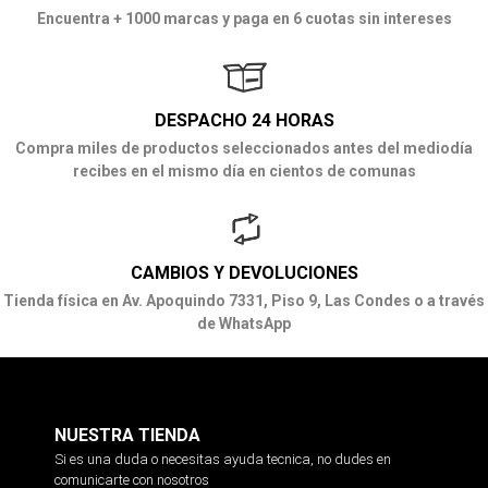
Encuentra + 1000 marcas y paga en 6 cuotas sin intereses
DESPACHO 24 HORAS
Compra miles de productos seleccionados antes del mediodía
recibes en el mismo día en cientos de comunas
CAMBIOS Y DEVOLUCIONES
Tienda física en Av. Apoquindo 7331, Piso 9, Las Condes o a través
de WhatsApp
NUESTRA TIENDA
Si es una duda o necesitas ayuda tecnica, no dudes en
comunicarte con nosotros