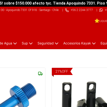
S! sobre $150.000 afecto tyc. Tienda Apoquindo 7331. Piso 
9:00
-
Apoquindo 7331 Of 918 - Santiago - Chile
|
+56 2 2244 3777
|
+
LIQUI
 de Agua
Sup
Seguridad
Accesorios Kayak
Equ
21
%
OFF