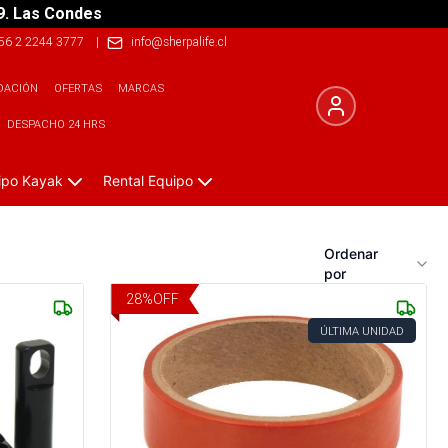
9. Las Condes
56 2 2244 3777
|
info@sherpalife.cl
DACIÓN
OFERTAS
MARCAS
DESPACHO 24 HRS
ipo Kayak
Rental Equipo
Ordenar
por
28
%
OFF
ÚLTIMA UNIDAD