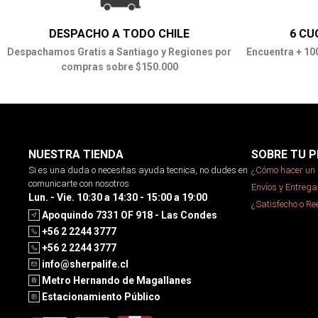
DESPACHO A TODO CHILE
6 CU
Despachamos Gratis a Santiago y Regiones por
Encuentra + 10
compras sobre $150.000
NUESTRA TIENDA
SOBRE TU P
Si es una duda o necesitas ayuda tecnica, no dudes en
¿Cómo hacer un 
comunicarte con nosotros
Envíos y Entrega
Lun. - Vie. 10:30 a 14:30 - 15:00 a 19:00
¿Satisfecho o R
Apoquindo 7331 OF 918 - Las Condes
+56 2 2244 3777
+56 2 2244 3777
info@sherpalife.cl
Metro Hernando de Magallanes
Estacionamiento Público