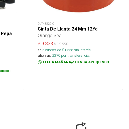
OUT43826-C
Cinta De Llanta 24 Mm 12Yd
a Pepa
Orange Seal
$
9.333
$
12.990
en
6
cuotas de $
1.556
sin interés
ahorras
$
370
por transferencia.
LLEGA MAÑANA✔️TIENDA APOQUINDO
UINDO