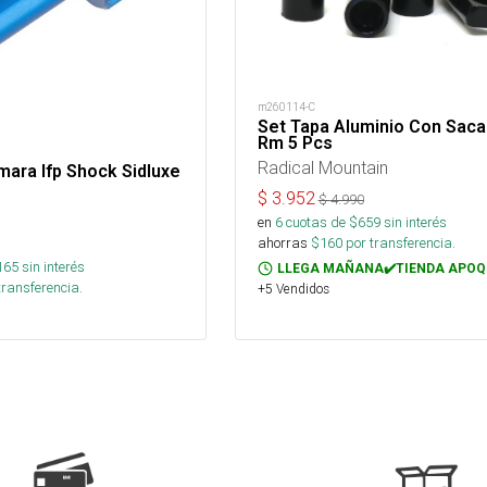
m260114-C
Set Tapa Aluminio Con Sac
Rm 5 Pcs
Radical Mountain
ara Ifp Shock Sidluxe
$
3.952
$
4.990
en
6
cuotas de $
659
sin interés
ahorras
$
160
por transferencia.
165
sin interés
LLEGA MAÑANA✔️TIENDA APOQ
transferencia.
+5 Vendidos