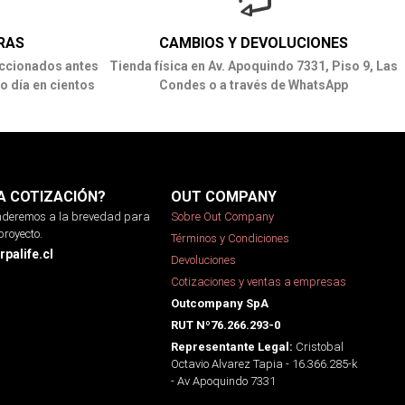
RAS
CAMBIOS Y DEVOLUCIONES
ccionados antes
Tienda física en Av. Apoquindo 7331, Piso 9, Las
o día en cientos
Condes o a través de WhatsApp
A COTIZACIÓN?
OUT COMPANY
onderemos a la brevedad para
Sobre Out Company
proyecto.
Términos y Condiciones
palife.cl
Devoluciones
Cotizaciones y ventas a empresas
Outcompany SpA
RUT Nº76.266.293-0
Cristobal
Representante Legal:
Octavio Alvarez Tapia - 16.366.285-k
- Av Apoquindo 7331