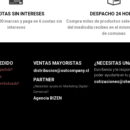
OTAS SIN INTERESES
DESPACHO 24 HO
00 marcas y paga en 6 cuotas sin
Compra miles de productos sele
intereses
del mediodía recibes en el mism
de comunas
EDIDO
VENTAS MAYORISTAS
¿NECESITAS UN
pedido?
Escríbenos y te resp
distribucion@outcompany.cl
poder ayudarte en tu 
s
PARTNER
cotizaciones@sher
eembolsado?
¿Necesitas ayuda en Marketing Digital -
Comercial?
Agencia BIZEN