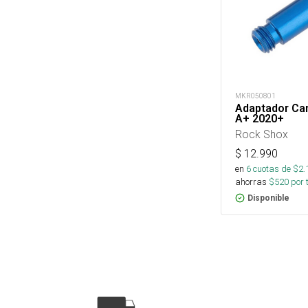
MKR050801
Adaptador Cam
A+ 2020+
Rock Shox
$
12.990
en
6
cuotas de $
2.
ahorras
$
520
por 
Disponible