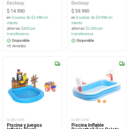
Bestway
Bestway
$
14.990
$
59.990
en
6
cuotas de $
2.498
sin
en
6
cuotas de $
9.998
sin
interés
interés
ahorras
$
600
por
ahorras
$
2.400
por
transferencia.
transferencia.
Disponible
Disponible
+5 Vendidos
GLOB112528
GLOB112540
Piscina y juegos
Piscina Inflable