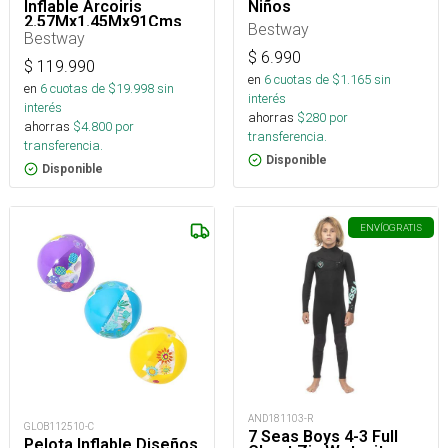
Inflable Arcoiris
Niños
2.57Mx1.45Mx91Cms
Bestway
Bestway
$
6.990
$
119.990
en
6
cuotas de $
1.165
sin
en
6
cuotas de $
19.998
sin
interés
interés
ahorras
$
280
por
ahorras
$
4.800
por
transferencia.
transferencia.
Disponible
Disponible
ENVÍO
GRATIS
AND181103-R
GLOB112510-C
7 Seas Boys 4-3 Full
Pelota Inflable Diseños