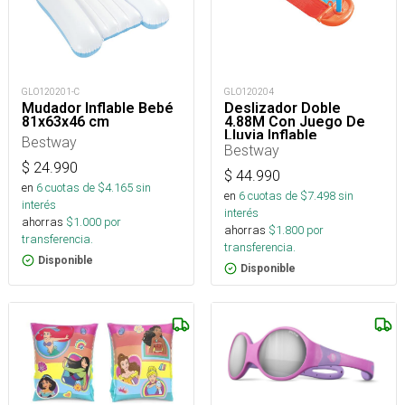
GLO120201-C
GLO120204
Mudador Inflable Bebé
Deslizador Doble
81x63x46 cm
4.88M Con Juego De
Lluvia Inflable
Bestway
Bestway
$
24.990
$
44.990
en
6
cuotas de $
4.165
sin
en
6
cuotas de $
7.498
sin
interés
interés
ahorras
$
1.000
por
ahorras
$
1.800
por
transferencia.
transferencia.
Disponible
Disponible