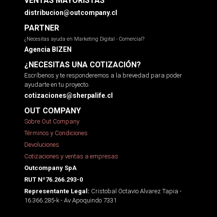
VENTAS MAYORISTAS
distribucion@outcompany.cl
PARTNER
¿Necesitas ayuda en Marketing Digital - Comercial?
Agencia BIZEN
¿NECESITAS UNA COTIZACIÓN?
Escríbenos y te responderemos a la brevedad para poder
ayudarte en tu proyecto.
cotizaciones@sherpalife.cl
OUT COMPANY
Sobre Out Company
Términos y Condiciones
Devoluciones
Cotizaciones y ventas a empresas
Outcompany SpA
RUT Nº76.266.293-0
Cristobal Octavio Alvarez Tapia -
Representante Legal:
16.366.285-k - Av Apoquindo 7331