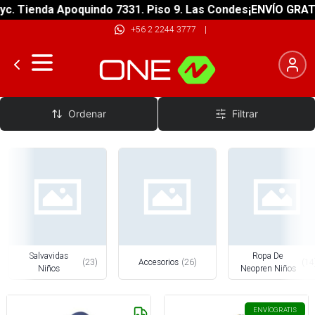
ienda Apoquindo 7331. Piso 9. Las Condes
¡ENVÍO GRATIS! so
+56 2 2244 3777
|
Agua Niños
Ordenar
Filtrar
Salvavidas
Ropa De
(
23
)
Accesorios
(
26
)
(
14
Niños
Neopren Niños
ENVÍO
GRATIS