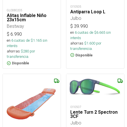
I310505
GLO080205
Antiparra Loop L
Alitas Inflable Niño
Julbo
23x15cm
Bestway
$
39.990
en
6
cuotas de $
6.665
sin
$
6.990
interés
en
6
cuotas de $
1.165
sin
ahorras
$
1.600
por
interés
transferencia.
ahorras
$
280
por
Disponible
transferencia.
Disponible
I310507
Lente Turn 2 Spectron
3CF
Julbo