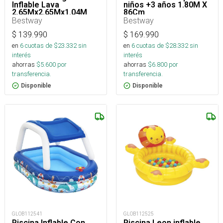
Inflable Lava
niños +3 años 1.80M X
2.65Mx2.65Mx1.04M
86Cm
Bestway
Bestway
$
139.990
$
169.990
en
6
cuotas de $
23.332
sin
en
6
cuotas de $
28.332
sin
interés
interés
ahorras
$
5.600
por
ahorras
$
6.800
por
transferencia.
transferencia.
Disponible
Disponible
GLOB112541
GLOB112525
Piscina Inflable Con
Piscina Leon inflable