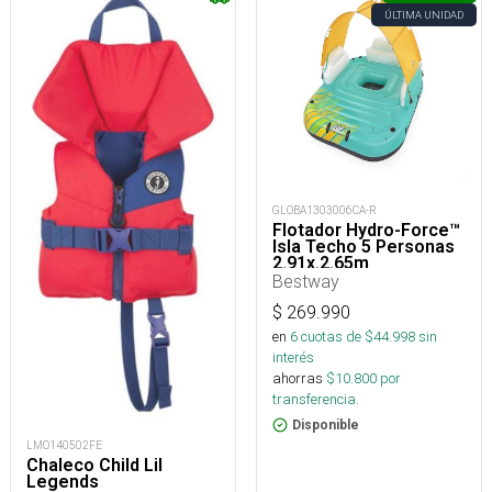
ÚLTIMA UNIDAD
GLOBA1303006CA-R
Flotador Hydro-Force™
Isla Techo 5 Personas
2.91x.2.65m
Bestway
$
269.990
en
6
cuotas de $
44.998
sin
interés
ahorras
$
10.800
por
transferencia.
Disponible
LMO140502FE
Chaleco Child Lil
Legends