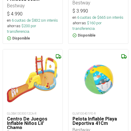
Bestway
Bestway
$
3.990
$
4.990
en
6
cuotas de $
665
sin interés
en
6
cuotas de $
832
sin interés
ahorras
$
160
por
ahorras
$
200
por
transferencia.
transferencia.
Disponible
Disponible
GLOBA13030012CA-R
GLM100401FE-R
Centro De Juegos
Pelota Inflable Playa
Inflable Niños Lil'
Deportiva 41Cm
Champ
Bestway