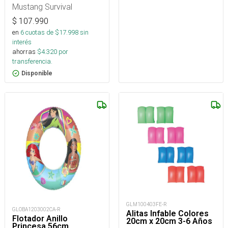
Mustang Survival
$
107.990
en
6
cuotas de $
17.998
sin
interés
ahorras
$
4.320
por
transferencia.
Disponible
GLM100403FE-R
GLOBA1203002CA-R
Alitas Infable Colores
Flotador Anillo
20cm x 20cm 3-6 Años
Princesa 56cm