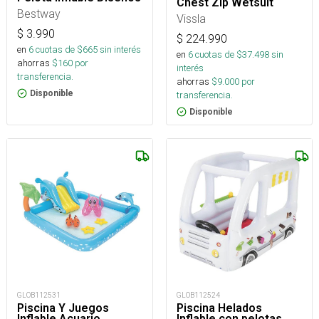
Chest Zip Wetsuit
Bestway
Vissla
$
3.990
$
224.990
en
6
cuotas de $
665
sin interés
en
6
cuotas de $
37.498
sin
ahorras
$
160
por
interés
transferencia.
ahorras
$
9.000
por
Disponible
transferencia.
Disponible
GLOB112531
GLOB112524
Piscina Y Juegos
Piscina Helados
Inflable Acuario
Inflable con pelotas