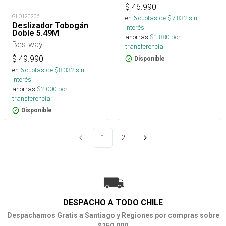
$
46.990
GLO120206
en
6
cuotas de $
7.832
sin
Deslizador Tobogán
interés
Doble 5.49M
ahorras
$
1.880
por
Bestway
transferencia.
$
49.990
Disponible
en
6
cuotas de $
8.332
sin
interés
ahorras
$
2.000
por
transferencia.
Disponible
1
2
DESPACHO A TODO CHILE
Despachamos Gratis a Santiago y Regiones por compras sobre