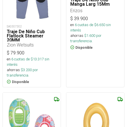
Manga Larg 15Mm
Erizos
$
39.900
en
6
cuotas de $
6.650
sin
SA0307302
interés
Traje De Niño Cub
Flatlock Steamer
ahorras
$
1.600
por
20MM
transferencia.
Zion Wetsuits
Disponible
$
79.900
en
6
cuotas de $
13.317
sin
interés
ahorras
$
3.200
por
transferencia.
Disponible