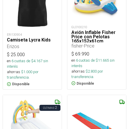
GLO100210
Avión Inflable Fisher
ERI130904
Price con Pelotas
Camiseta Lycra Kids
165x152x61cm
fisher-Price
Erizos
$
69.990
$
25.000
en
6
cuotas de $
11.665
sin
en
6
cuotas de $
4.167
sin
interés
interés
ahorras
$
2.800
por
ahorras
$
1.000
por
transferencia.
transferencia.
Disponible
Disponible
2
ÚLTIMAS