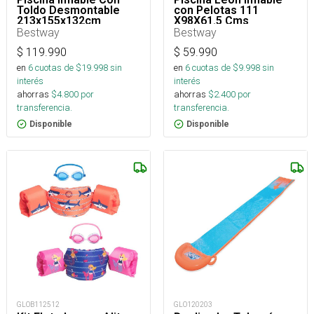
Toldo Desmontable
con Pelotas 111
213x155x132cm
X98X61.5 Cms
Bestway
Bestway
$
119.990
$
59.990
en
6
cuotas de $
19.998
sin
en
6
cuotas de $
9.998
sin
interés
interés
ahorras
$
4.800
por
ahorras
$
2.400
por
transferencia.
transferencia.
Disponible
Disponible
GLOB112512
GLO120203