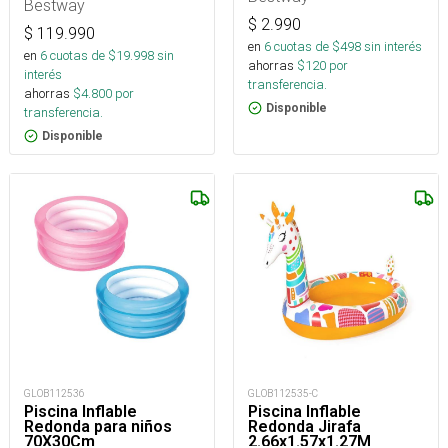
Bestway
$
2.990
$
119.990
en
6
cuotas de $
498
sin interés
en
6
cuotas de $
19.998
sin
ahorras
$
120
por
interés
transferencia.
ahorras
$
4.800
por
Disponible
transferencia.
Disponible
GLOB112536
GLOB112535-C
Piscina Inflable
Piscina Inflable
Redonda para niños
Redonda Jirafa
70X30Cm
2.66x1.57x1.27M