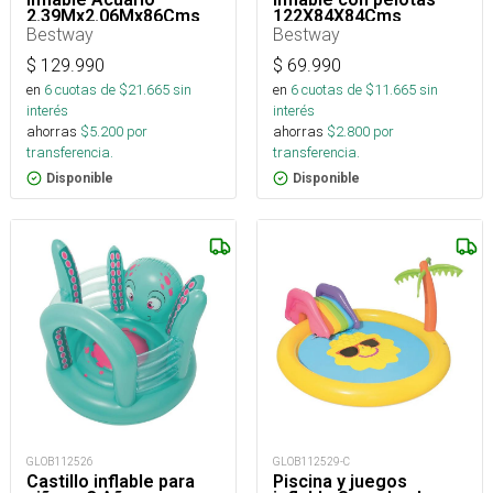
2.39Mx2.06Mx86Cms
122X84X84Cms
Bestway
Bestway
$
129.990
$
69.990
en
6
cuotas de $
21.665
sin
en
6
cuotas de $
11.665
sin
interés
interés
ahorras
$
5.200
por
ahorras
$
2.800
por
transferencia.
transferencia.
Disponible
Disponible
GLOB112526
GLOB112529-C
Castillo inflable para
Piscina y juegos