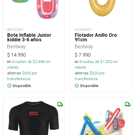
BES130305
GLO090203
Bote Inflable Junior
Flotador Anillo Oro
kiddie 3-6 años
91cm
Bestway
Bestway
$
14.990
$
7.990
en
6
cuotas de $
2.498
sin
en
6
cuotas de $
1.332
sin
interés
interés
ahorras
$
600
por
ahorras
$
320
por
transferencia.
transferencia.
Disponible
Disponible