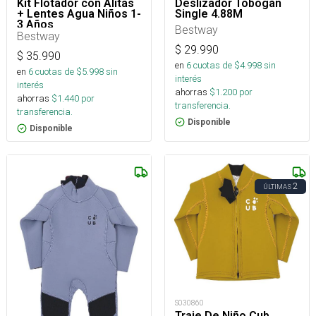
Kit Flotador con Alitas
Deslizador Tobogán
+ Lentes Agua Niños 1-
Single 4.88M
3 Años
Bestway
Bestway
$
29.990
$
35.990
en
6
cuotas de $
4.998
sin
en
6
cuotas de $
5.998
sin
interés
interés
ahorras
$
1.200
por
ahorras
$
1.440
por
transferencia.
transferencia.
Disponible
Disponible
2
ÚLTIMAS
S030860
Traje De Niño Cub