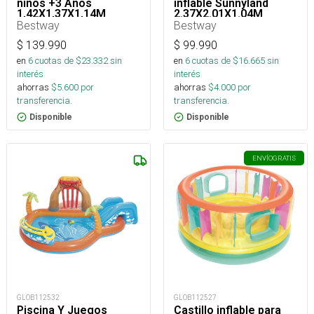
niños +3 Años
inflable Sunnyland
1,42X1,37X1,14M
2.37X2.01X1.04M
Bestway
Bestway
$
139.990
$
99.990
en
6
cuotas de $
23.332
sin
en
6
cuotas de $
16.665
sin
interés
interés
ahorras
$
5.600
por
ahorras
$
4.000
por
transferencia.
transferencia.
Disponible
Disponible
ENVÍO
GRATIS
GLOB112532
GLOB112527
Piscina Y Juegos
Castillo inflable para