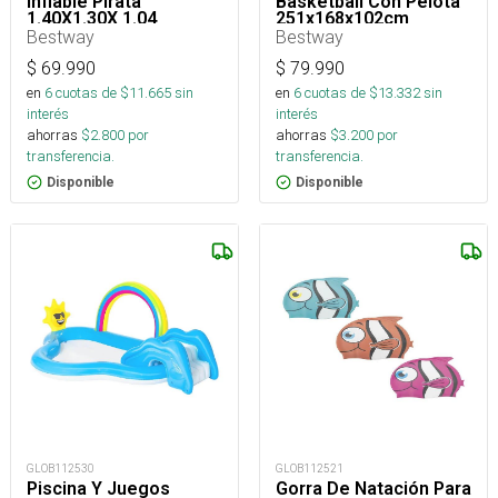
Inflable Pirata
Basketball Con Pelota
1.40X1.30X 1.04
251x168x102cm
Bestway
Bestway
$
69.990
$
79.990
en
6
cuotas de $
11.665
sin
en
6
cuotas de $
13.332
sin
interés
interés
ahorras
$
2.800
por
ahorras
$
3.200
por
transferencia.
transferencia.
Disponible
Disponible
GLOB112530
GLOB112521
Piscina Y Juegos
Gorra De Natación Para