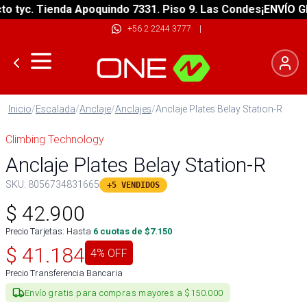
tyc. Tienda Apoquindo 7331. Piso 9. Las Condes
¡ENVÍO GRAT
+56 2 2244 3777
|
Inicio
/
Escalada
/
Anclaje
/
Anclajes
/
Anclaje Plates Belay Station-R
Climbing Technology
Anclaje Plates Belay Station-R
SKU:
8056734831665
+5 VENDIDOS
$
42.900
Precio Tarjetas: Hasta
6
cuotas de $
7.150
$
41.184
4
% OFF
Precio Transferencia Bancaria
Envío gratis para compras mayores a $150.000