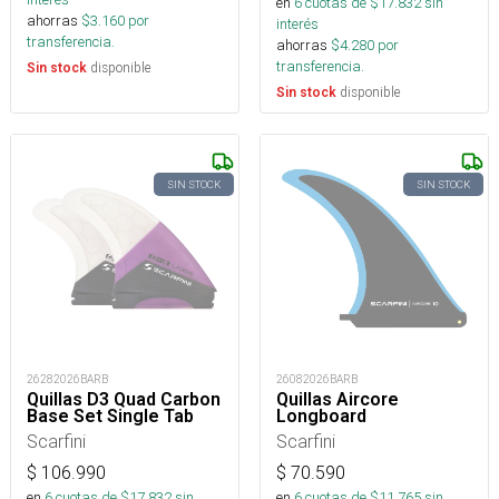
en
6
cuotas de $
17.832
sin
ahorras
$
3.160
por
interés
transferencia.
ahorras
$
4.280
por
transferencia.
disponible
Sin stock
disponible
Sin stock
SIN STOCK
SIN STOCK
26282026BARB
26082026BARB
Quillas D3 Quad Carbon
Quillas Aircore
Base Set Single Tab
Longboard
Scarfini
Scarfini
$
106.990
$
70.590
en
6
cuotas de $
17.832
sin
en
6
cuotas de $
11.765
sin