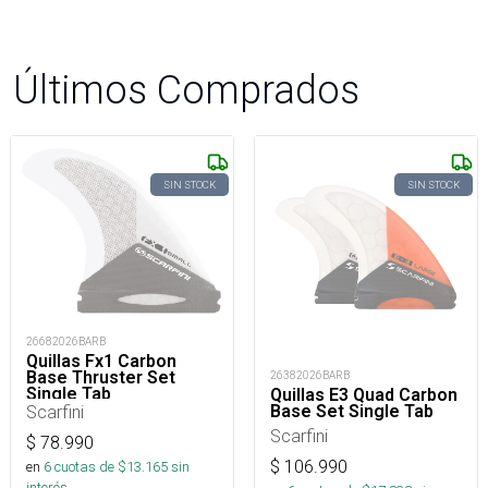
Últimos Comprados
SIN STOCK
SIN STOCK
26682026BARB
Quillas Fx1 Carbon
Base Thruster Set
26382026BARB
Single Tab
Quillas E3 Quad Carbon
Base Set Single Tab
Scarfini
Scarfini
$
78.990
$
106.990
en
6
cuotas de $
13.165
sin
interés