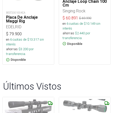
Anclaje Loop Chain 100
Cm
Singing Rock
BEST2001004CA
Placa De Anclaje
$
60.891
$
69.990
Maggi Rig
en
6
cuotas de $
10.149
sin
EDELRID
interés
ahorras
$
2.440
por
$
79.900
transferencia.
en
6
cuotas de $
13.317
sin
Disponible
interés
ahorras
$
3.200
por
transferencia.
Disponible
Últimos Vistos