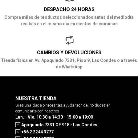
DESPACHO 24 HORAS
Compra miles de productos seleccionados antes del mediodía
recibes en el mismo día en cientos de comunas
CAMBIOS Y DEVOLUCIONES
Tienda física en Av. Apoquindo 7331, Piso 9, Las Condes o a través
de WhatsApp
NUESTRA TIENDA
Si es una duda o necesitas ayuda tecnica, no dudes en
comunicarte con nosotros
Lun. - Vie. 10:30 a 14:30 - 15:00 a 19:00
Apoquindo 7331 OF 918 - Las Condes
+56 2 2244 3777