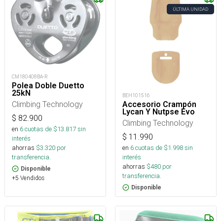
ÚLTIMA UNIDAD
CM180408BA-R
Polea Doble Duetto
25kN
BEH101516
Climbing Technology
Accesorio Crampón
Lycan Y Nutpse Evo
$
82.900
Climbing Technology
en
6
cuotas de $
13.817
sin
$
11.990
interés
en
6
cuotas de $
1.998
sin
ahorras
$
3.320
por
interés
transferencia.
ahorras
$
480
por
Disponible
transferencia.
+5 Vendidos
Disponible