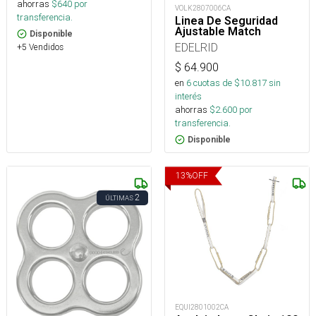
ahorras
$
640
por
VOLK2807006CA
transferencia.
Linea De Seguridad
Ajustable Match
Disponible
EDELRID
+5 Vendidos
$
64.900
en
6
cuotas de $
10.817
sin
interés
ahorras
$
2.600
por
transferencia.
Disponible
13
%
OFF
2
ÚLTIMAS
EQUI2801002CA