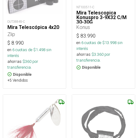
NT100511-C
Mira Telescopica
Konuspro 3-9X32 C/M
30-30G
OUT38849-C
Konus
Mira Telescópica 4x20
Zlip
$
83.990
$
8.990
en
6
cuotas de $
13.998
sin
interés
en
6
cuotas de $
1.498
sin
ahorras
$
3.360
por
interés
transferencia.
ahorras
$
360
por
transferencia.
Disponible
Disponible
+5 Vendidos