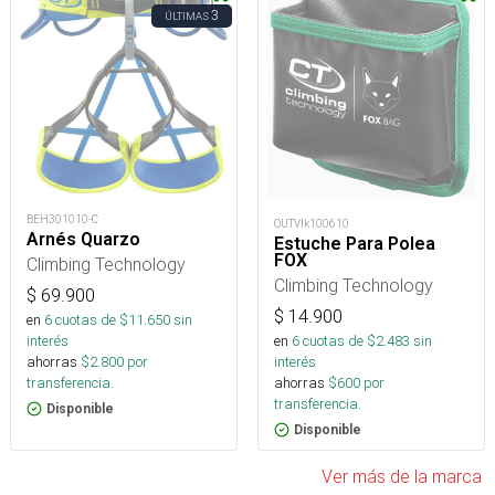
3
ÚLTIMAS
BEH301010-C
OUTVlk100610
Arnés Quarzo
Estuche Para Polea
FOX
Climbing Technology
Climbing Technology
$
69.900
$
14.900
en
6
cuotas de $
11.650
sin
en
6
cuotas de $
2.483
sin
interés
interés
ahorras
$
2.800
por
ahorras
$
600
por
transferencia.
transferencia.
Disponible
Disponible
Ver más de la marca