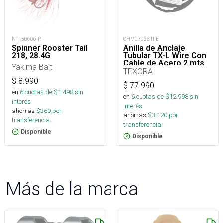
NT150606-R
CHM070231FE
Spinner Rooster Tail
Anilla de Anclaje
218, 28.4G
Tubular TX-L Wire Con
Cable de Acero 2 mts
Yakima Bait
50kN
TEXORA
$
8.990
$
77.990
en
6
cuotas de $
1.498
sin
en
6
cuotas de $
12.998
sin
interés
interés
ahorras
$
360
por
ahorras
$
3.120
por
transferencia.
transferencia.
Disponible
Disponible
Más de la marca