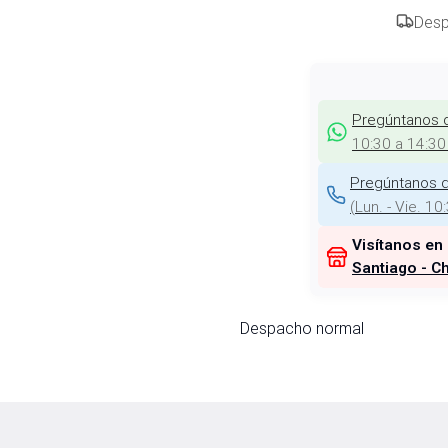
Desp
Pregúntanos 
10:30 a 14:30
Pregúntanos d
(
Lun. - Vie. 10
Visítanos en
Santiago - Ch
Despacho normal