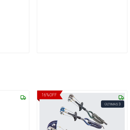
16
%
OFF
3
ÚLTIMAS