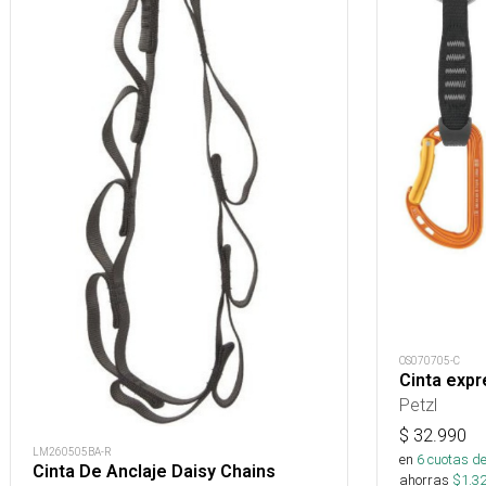
OS070705-C
Cinta expr
Petzl
$
32.990
LM260505BA-R
en
6
cuotas de
Cinta De Anclaje Daisy Chains
ahorras
$
1.3