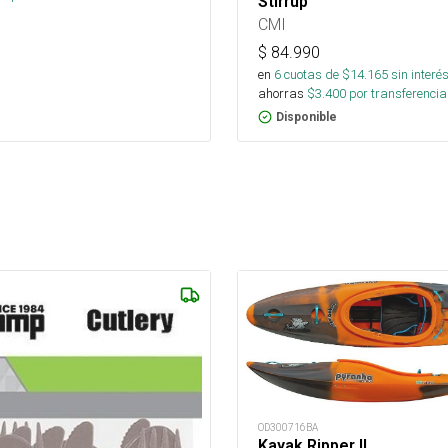
Stirrup
CMI
$
84.990
en
6
cuotas de $
14.165
sin interé
ahorras
$
3.400
por transferencia
Disponible
OD300716BA
Kayak Ripper II