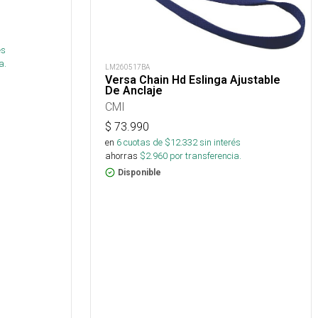
és
a.
LM260517BA
Versa Chain Hd Eslinga Ajustable
De Anclaje
CMI
$
73.990
en
6
cuotas de $
12.332
sin interés
ahorras
$
2.960
por transferencia.
Disponible