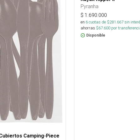
Pyranha
$
1.690.000
en
6
cuotas de $
281.667
sin inter
ahorras
$
67.600
por transferenci
Disponible
 Cubiertos Camping-Piece