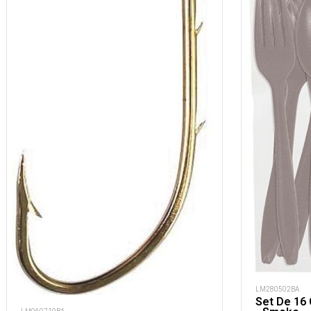
LM280502BA
Set De 16