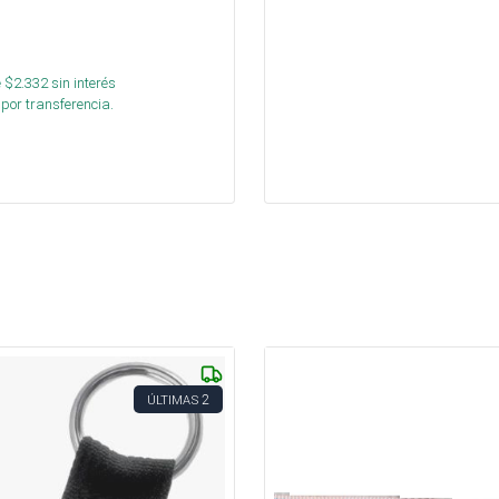
 $
2.332
sin interés
por transferencia.
2
ÚLTIMAS