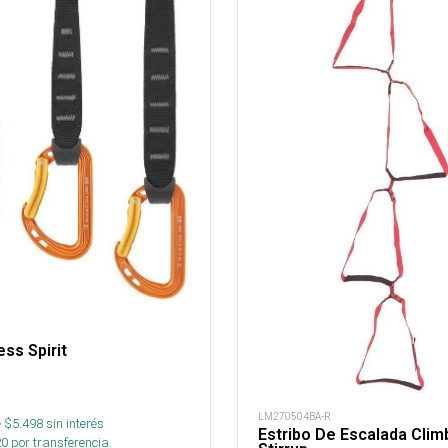
ess Spirit
LM270504BA-R
 $
5.498
sin interés
Estribo De Escalada Clim
20
por transferencia.