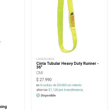
LM260502BA-R
Cinta Tubular Heavy Duty Runner -
36"
CMI
$
27.990
en
6
cuotas de $
4.665
sin interés
ahorras
$
1.120
por transferencia.
Disponible
bing