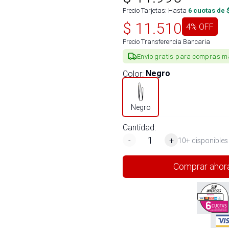
Precio Tarjetas: Hasta
6
cuotas de 
$
11.510
4
% OFF
Precio Transferencia Bancaria
Envío gratis para compras m
Color
:
Negro
Negro
Cantidad:
-
+
10+ disponibles
Comprar ahor