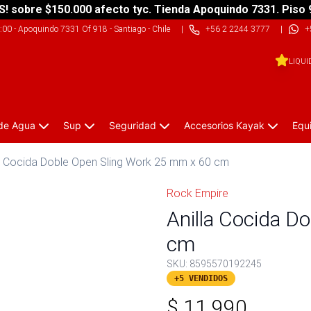
S! sobre $150.000 afecto tyc. Tienda Apoquindo 7331. Piso 
9:00
-
Apoquindo 7331 Of 918 - Santiago - Chile
|
+56 2 2244 3777
|
+
LIQUI
 de Agua
Sup
Seguridad
Accesorios Kayak
Equ
la Cocida Doble Open Sling Work 25 mm x 60 cm
Rock Empire
Anilla Cocida D
cm
SKU:
8595570192245
+5 VENDIDOS
$
11.990