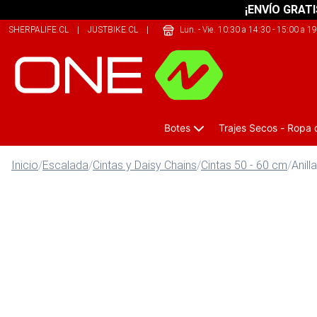
¡ENVÍO GRATI
SHERPALIFE.CL
|
JUSTBIKE.CL
|
THERIDERLAB.CL
Lun. - Vie. 10:30 a 14:30 - 15:00 a 1
Botes
Trajes Secos - Ropa
Inicio
/
Escalada
/
Cintas y Daisy Chains
/
Cintas 50 - 60 cm
/
Anil