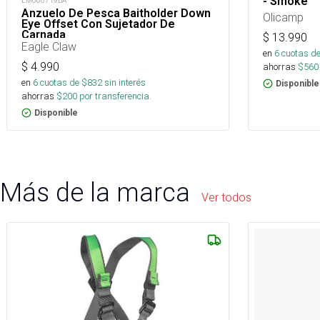
- Smoke
LM060719BA
Anzuelo De Pesca Baitholder Down
Olicamp
Eye Offset Con Sujetador De
Carnada
$
13.990
Eagle Claw
en
6
cuotas de
$
4.990
ahorras
$
560
en
6
cuotas de $
832
sin interés
Disponible
ahorras
$
200
por transferencia.
Disponible
Más de la marca
Ver todos