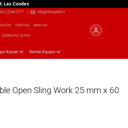
9. Las Condes
56 2 2244 3777
|
info@sherpalife.cl
DACIÓN
OFERTAS
MARCAS
DESPACHO 24 HRS
ipo Kayak
Rental Equipo
oble Open Sling Work 25 mm x 60