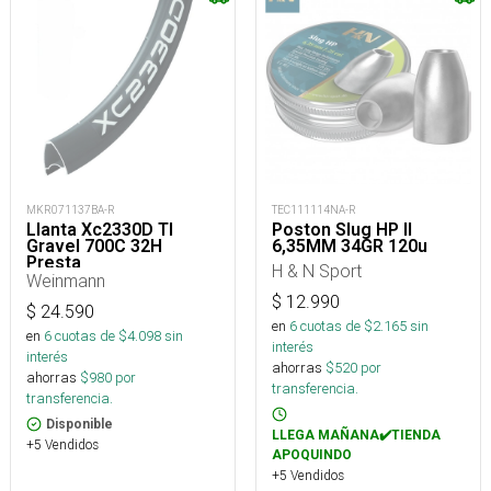
MKR071137BA-R
TEC111114NA-R
Llanta Xc2330D Tl
Poston Slug HP II
Gravel 700C 32H
6,35MM 34GR 120u
Presta
H & N Sport
Weinmann
$
12.990
$
24.590
en
6
cuotas de $
2.165
sin
en
6
cuotas de $
4.098
sin
interés
interés
ahorras
$
520
por
ahorras
$
980
por
transferencia.
transferencia.
Disponible
LLEGA MAÑANA✔️TIENDA
+5 Vendidos
APOQUINDO
+5 Vendidos