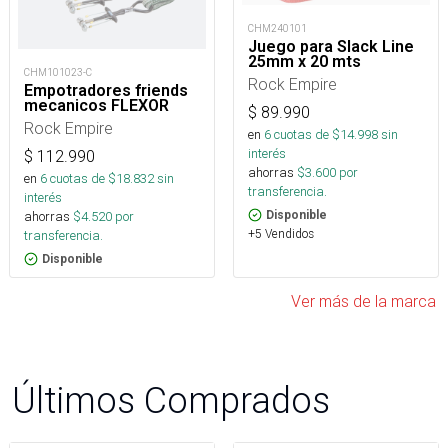
CHM240101
Juego para Slack Line
25mm x 20 mts
CHM101023-C
Rock Empire
Empotradores friends
mecanicos FLEXOR
$
89.990
Rock Empire
en
6
cuotas de $
14.998
sin
interés
$
112.990
ahorras
$
3.600
por
en
6
cuotas de $
18.832
sin
transferencia.
interés
Disponible
ahorras
$
4.520
por
+5 Vendidos
transferencia.
Disponible
Ver más de la marca
Últimos Comprados