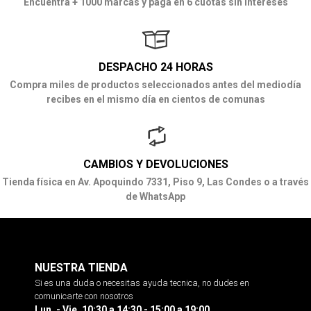
Encuentra + 1000 marcas y paga en 6 cuotas sin intereses
DESPACHO 24 HORAS
Compra miles de productos seleccionados antes del mediodía
recibes en el mismo día en cientos de comunas
CAMBIOS Y DEVOLUCIONES
Tienda física en Av. Apoquindo 7331, Piso 9, Las Condes o a través
de WhatsApp
NUESTRA TIENDA
Si es una duda o necesitas ayuda tecnica, no dudes en
comunicarte con nosotros
Lun. - Vie. 10:30 a 14:30 - 15:00 a 19:00