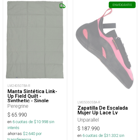
ENVÍO
GRATIS
LM240507BA-R
Manta Sintética Link-
Up Field Quilt -
Synthetic - Single
LM050605BA-R
Peregrine
Zapatilla De Escalada
Mujer Up Lace Lv
$
65.990
Unparallel
en
6
cuotas de $
10.998
sin
interés
$
187.990
ahorras
$
2.640
por
en
6
cuotas de $
31.332
sin
transferencia.