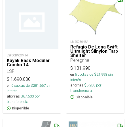
LM250504BA
Refugio De Lona Swift
Ultralight Silnylon Tarp
Shelter
LSFDOBACOM14
Peregrine
Kayak Bass Modular
Combo 14
$
131.990
LSF
en
6
cuotas de $
21.998
sin
$
1.690.000
interés
ahorras
$
5.280
por
en
6
cuotas de $
281.667
sin
transferencia.
interés
ahorras
$
67.600
por
Disponible
transferencia.
Disponible