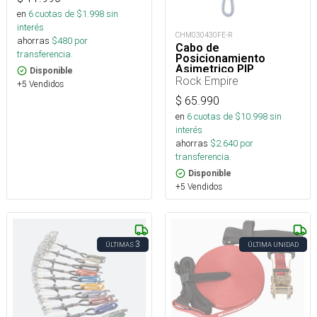
en
6
cuotas de $
1.998
sin
interés
CHM030430FE-R
ahorras
$
480
por
Cabo de
transferencia.
Posicionamiento
Asimetrico PIP
Disponible
Regulable 15 a 85 cm
Rock Empire
+5 Vendidos
$
65.990
en
6
cuotas de $
10.998
sin
interés
ahorras
$
2.640
por
transferencia.
Disponible
+5 Vendidos
3
ÚLTIMAS
ÚLTIMA UNIDAD