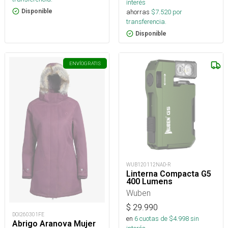
interés
ahorras
$
7.520
por
Disponible
transferencia.
Disponible
ENVÍO
GRATIS
WUB120112NAD-R
Linterna Compacta G5
400 Lumens
Wuben
$
29.990
DOI260301FE
en
6
cuotas de $
4.998
sin
Abrigo Aranova Mujer