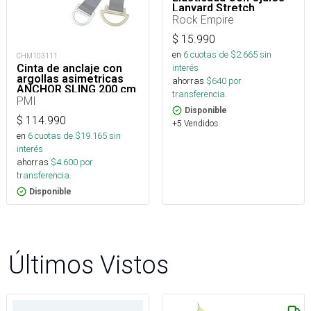
Lanyard Stretch
Rock Empire
$
15.990
en
6
cuotas de $
2.665
sin
CHM103111
Cinta de anclaje con
interés
argollas asimetricas
ahorras
$
640
por
ANCHOR SLING 200 cm
transferencia.
26.1kN
PMI
Disponible
$
114.990
+5 Vendidos
en
6
cuotas de $
19.165
sin
interés
ahorras
$
4.600
por
transferencia.
Disponible
Últimos Vistos