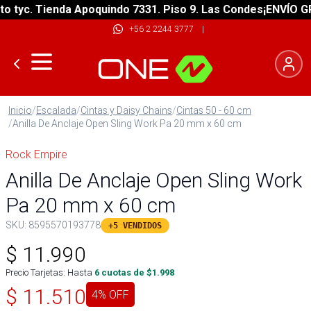
tyc. Tienda Apoquindo 7331. Piso 9. Las Condes
¡ENVÍO GRAT
+56 2 2244 3777
|
Inicio
/
Escalada
/
Cintas y Daisy Chains
/
Cintas 50 - 60 cm
/
Anilla De Anclaje Open Sling Work Pa 20 mm x 60 cm
Rock Empire
Anilla De Anclaje Open Sling Work
Pa 20 mm x 60 cm
SKU:
8595570193778
+5 VENDIDOS
$
11.990
Precio Tarjetas: Hasta
6
cuotas de $
1.998
$
11.510
4
% OFF