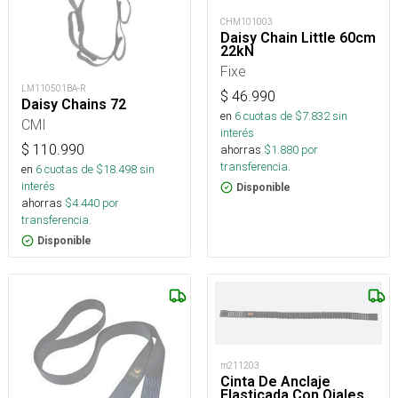
CHM101003
Daisy Chain Little 60cm
22kN
Fixe
LM110501BA-R
$
46.990
Daisy Chains 72
en
6
cuotas de $
7.832
sin
CMI
interés
$
110.990
ahorras
$
1.880
por
transferencia.
en
6
cuotas de $
18.498
sin
interés
Disponible
ahorras
$
4.440
por
transferencia.
Disponible
m211203
Cinta De Anclaje
Elasticada Con Ojales