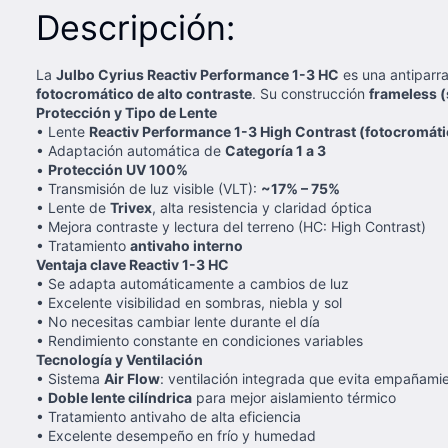
Descripción:
La
Julbo Cyrius Reactiv Performance 1-3 HC
es una antiparra
fotocromático de alto contraste
. Su construcción
frameless 
Protección y Tipo de Lente
• Lente
Reactiv Performance 1-3 High Contrast (fotocromáti
• Adaptación automática de
Categoría 1 a 3
•
Protección UV 100%
• Transmisión de luz visible (VLT):
~17% – 75%
• Lente de
Trivex
, alta resistencia y claridad óptica
• Mejora contraste y lectura del terreno (HC: High Contrast)
• Tratamiento
antivaho interno
Ventaja clave Reactiv 1-3 HC
• Se adapta automáticamente a cambios de luz
• Excelente visibilidad en sombras, niebla y sol
• No necesitas cambiar lente durante el día
• Rendimiento constante en condiciones variables
Tecnología y Ventilación
• Sistema
Air Flow
: ventilación integrada que evita empañami
•
Doble lente cilíndrica
para mejor aislamiento térmico
• Tratamiento antivaho de alta eficiencia
• Excelente desempeño en frío y humedad