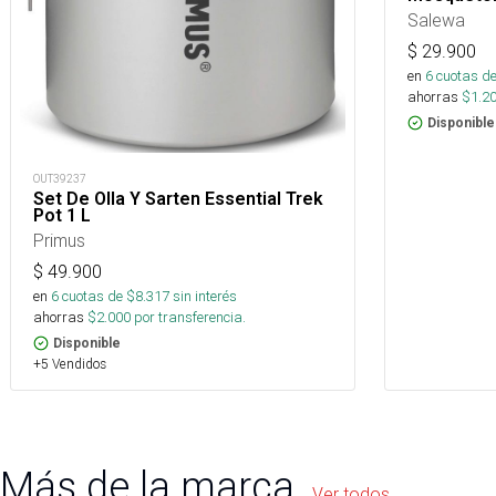
Salewa
$
29.900
en
6
cuotas de
ahorras
$
1.2
Disponible
OUT39237
Set De Olla Y Sarten Essential Trek
Pot 1 L
Primus
$
49.900
en
6
cuotas de $
8.317
sin interés
ahorras
$
2.000
por transferencia.
Disponible
+5 Vendidos
Más de la marca
Ver todos