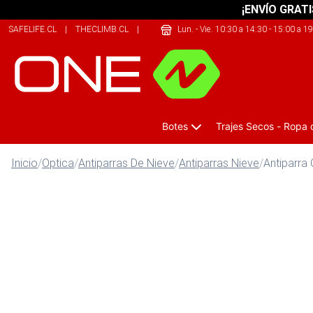
¡ENVÍO GRATI
SAFELIFE.CL
|
THECLIMB.CL
|
209SPORTS.CL
Lun. - Vie. 10:30 a 14:30 - 15:00 a 1
Botes
Trajes Secos - Ropa
Inicio
/
Optica
/
Antiparras De Nieve
/
Antiparras Nieve
/
Antiparra