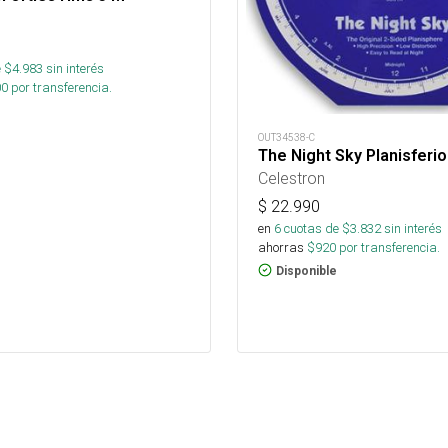
 $
4.983
sin interés
00
por transferencia.
OUT34538-C
The Night Sky Planisferi
Celestron
$
22.990
en
6
cuotas de $
3.832
sin interés
ahorras
$
920
por transferencia.
Disponible