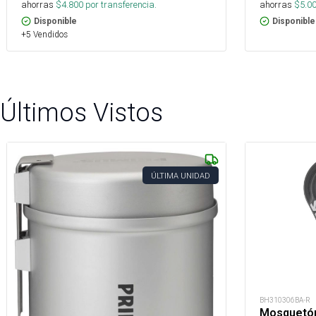
ahorras
$
4.800
por transferencia.
ahorras
$
5.0
Disponible
Disponible
+5 Vendidos
Últimos Vistos
ÚLTIMA UNIDAD
BH310306BA-R
Mosquetón