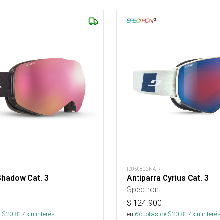
ID050802NA-R
Shadow Cat. 3
Antiparra Cyrius Cat. 3
Spectron
$
124.900
 $
20.817
sin interés
en
6
cuotas de $
20.817
sin interé