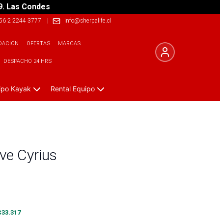
9. Las Condes
56 2 2244 3777
|
info@sherpalife.cl
DACIÓN
OFERTAS
MARCAS
DESPACHO 24 HRS
ipo Kayak
Rental Equipo
ve Cyrius
$
33.317