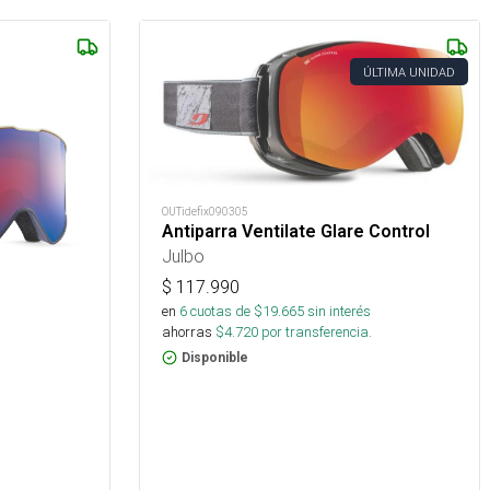
ÚLTIMA UNIDAD
OUTidefix090305
Antiparra Ventilate Glare Control
Julbo
$
117.990
en
6
cuotas de $
19.665
sin interés
ahorras
$
4.720
por transferencia.
Disponible
s