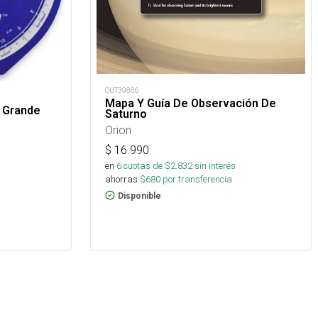
OUT39886
Mapa Y Guía De Observación De
o Grande
Saturno
Orion
$
16.990
en
6
cuotas de $
2.832
sin interés
ahorras
$
680
por transferencia.
Disponible