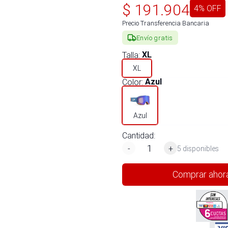
$
191.904
4
% OFF
Precio Transferencia Bancaria
Envío gratis
Talla
:
XL
XL
Color
:
Azul
Azul
Cantidad:
-
+
5 disponibles
Comprar ahor