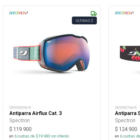
2
ÚLTIMAS
ID050806NA-R
ID050807NA-R
Antiparra Airflux Cat. 3
Antiparra 
Spectron
Spectron
$
119.900
$
124.900
en
6
cuotas de $
19.983
sin interés
en
6
cuotas de