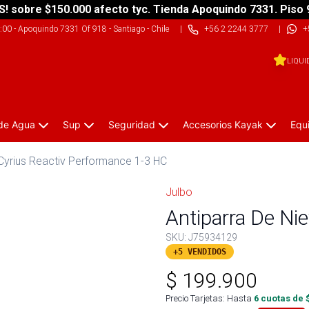
S! sobre $150.000 afecto tyc. Tienda Apoquindo 7331. Piso 
9:00
-
Apoquindo 7331 Of 918 - Santiago - Chile
|
+56 2 2244 3777
|
+
LIQUI
 de Agua
Sup
Seguridad
Accesorios Kayak
Equ
 Cyrius Reactiv Performance 1-3 HC
Julbo
Antiparra De Nie
SKU:
J75934129
+5 VENDIDOS
$
199.900
Precio Tarjetas: Hasta
6
cuotas de 