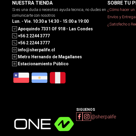
NUESTRA TIENDA
SOBRE TU P
Si es una duda o necesitas ayuda tecnica, no dudes en
¿Cómo hacer un 
comunicarte con nosotros
Envíos y Entrega
Lun. - Vie. 10:30 a 14:30 - 15:00 a 19:00
¿Satisfecho o R
Apoquindo 7331 OF 918 - Las Condes
+56 2 2244 3777
+56 2 2244 3777
info@sherpalife.cl
Metro Hernando de Magallanes
Estacionamiento Público
SIGUENOS
@sherpalife