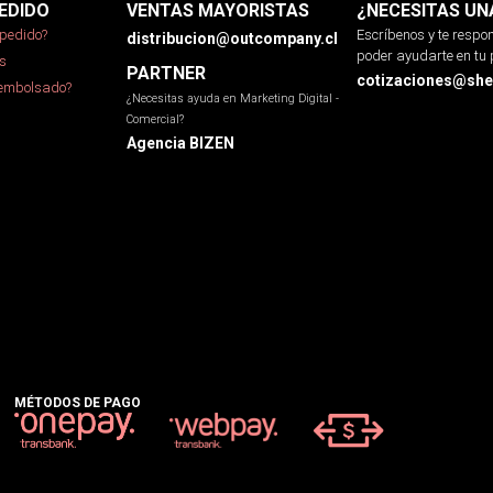
EDIDO
VENTAS MAYORISTAS
¿NECESITAS UN
pedido?
Escríbenos y te resp
distribucion@outcompany.cl
poder ayudarte en tu 
s
PARTNER
cotizaciones@sher
eembolsado?
¿Necesitas ayuda en Marketing Digital -
Comercial?
Agencia BIZEN
MÉTODOS DE PAGO