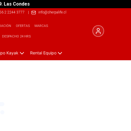
9. Las Condes
56 2 2244 3777
|
info@sherpalife.cl
DACIÓN
OFERTAS
MARCAS
DESPACHO 24 HRS
ipo Kayak
Rental Equipo