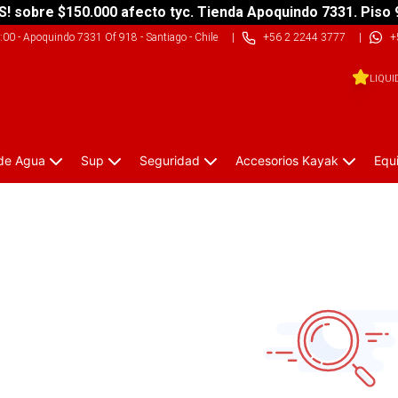
S! sobre $150.000 afecto tyc. Tienda Apoquindo 7331. Piso 
9:00
-
Apoquindo 7331 Of 918 - Santiago - Chile
|
+56 2 2244 3777
|
+
LIQUI
 de Agua
Sup
Seguridad
Accesorios Kayak
Equ