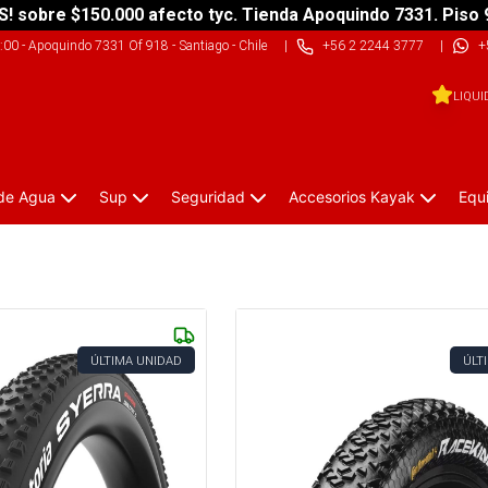
S! sobre $150.000 afecto tyc. Tienda Apoquindo 7331. Piso 
9:00
-
Apoquindo 7331 Of 918 - Santiago - Chile
|
+56 2 2244 3777
|
+
LIQUI
 de Agua
Sup
Seguridad
Accesorios Kayak
Equ
ÚLTIMA UNIDAD
ÚLT