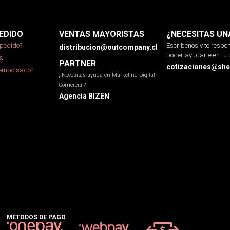
EDIDO
VENTAS MAYORISTAS
¿NECESITAS UN
pedido?
Escríbenos y te resp
distribucion@outcompany.cl
poder ayudarte en tu 
s
PARTNER
cotizaciones@sher
eembolsado?
¿Necesitas ayuda en Marketing Digital -
Comercial?
Agencia BIZEN
MÉTODOS DE PAGO