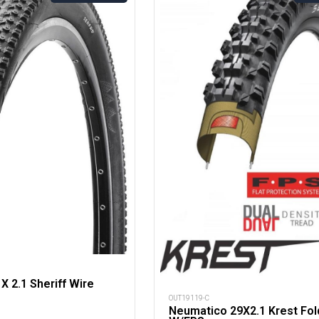
X 2.1 Sheriff Wire
OUT19119-C
Neumatico 29X2.1 Krest Fol