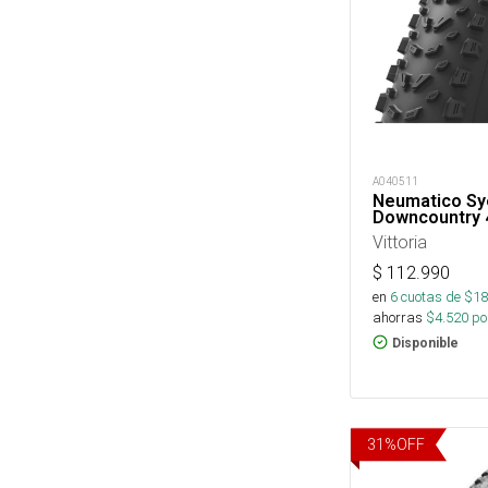
A040511
Neumatico Sy
Downcountry 
Vittoria
$
112.990
en
6
cuotas de $
18
ahorras
$
4.520
por
Disponible
31
%
OFF