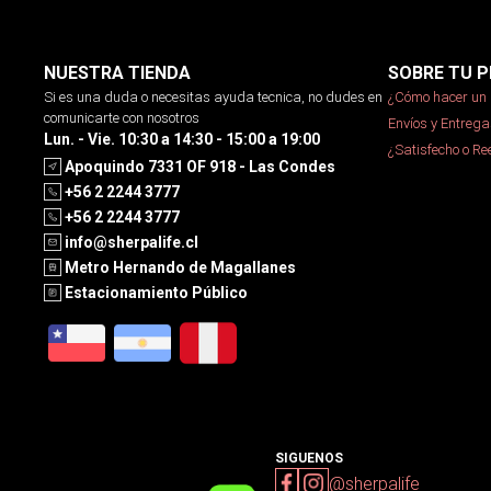
NUESTRA TIENDA
SOBRE TU P
Si es una duda o necesitas ayuda tecnica, no dudes en
¿Cómo hacer un 
comunicarte con nosotros
Envíos y Entrega
Lun. - Vie. 10:30 a 14:30 - 15:00 a 19:00
¿Satisfecho o R
Apoquindo 7331 OF 918 - Las Condes
+56 2 2244 3777
+56 2 2244 3777
info@sherpalife.cl
Metro Hernando de Magallanes
Estacionamiento Público
SIGUENOS
@sherpalife