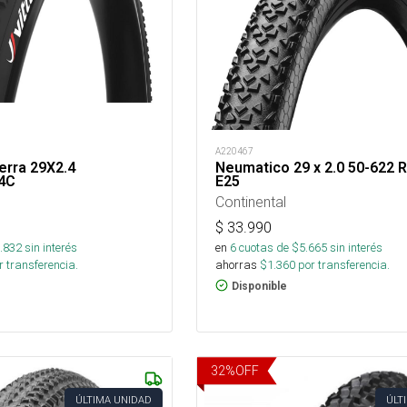
A220467
erra 29X2.4
Neumatico 29 x 2.0 50-622 
4C
E25
Continental
$
33.990
.832
sin interés
en
6
cuotas de $
5.665
sin interés
 transferencia.
ahorras
$
1.360
por transferencia.
Disponible
32
%
OFF
ÚLTIMA UNIDAD
ÚLT