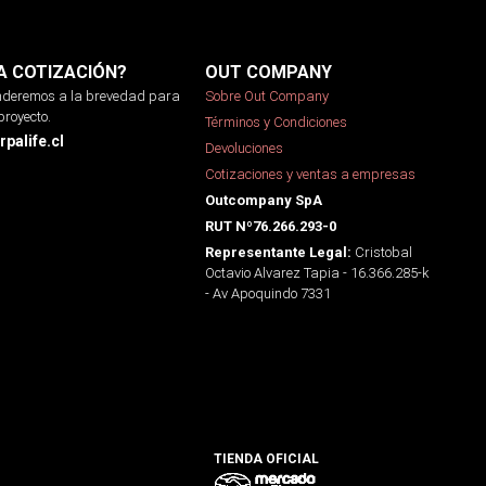
A COTIZACIÓN?
OUT COMPANY
onderemos a la brevedad para
Sobre Out Company
proyecto.
Términos y Condiciones
palife.cl
Devoluciones
Cotizaciones y ventas a empresas
Outcompany SpA
RUT Nº76.266.293-0
Cristobal
Representante Legal:
Octavio Alvarez Tapia - 16.366.285-k
- Av Apoquindo 7331
TIENDA OFICIAL