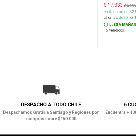
$
17.333
$
24.9
en
6
cuotas de $
2.
ahorras
$
690
por 
LLEGA MAÑAN
+5 Vendidos
DESPACHO A TODO CHILE
6 CU
Despachamos Gratis a Santiago y Regiones por
Encuentra + 10
compras sobre $150.000