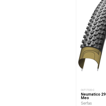
OUT17320-C
Neumatico 29 
Meo
Serfas