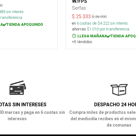
W/FPS
90
Serfas
889
sin interés
$
25.333
$
36.990
transferencia.
en
6
cuotas de $
4.222
sin interés
A✔️TIENDA APOQUINDO
ahorras
$
1.010
por transferencia.
LLEGA MAÑANA✔️TIENDA APOQ
+5 Vendidos
OTAS SIN INTERESES
DESPACHO 24 HO
00 marcas y paga en 6 cuotas sin
Compra miles de productos sele
intereses
del mediodía recibes en el mism
de comunas