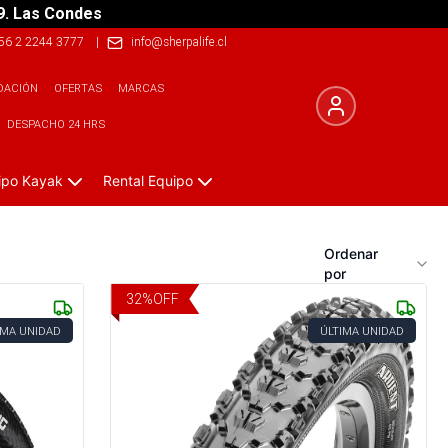
9. Las Condes
56 2 2244 3777
|
info@sherpalife.cl
DACIÓN
OFERTAS
MARCAS
DESPACHO 24 HRS
ipo Kayak
Rental Equipo
Ordenar
por
32
%
OFF
IMA UNIDAD
ÚLTIMA UNIDAD