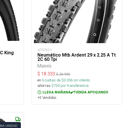
s270262-C
RC King
Neumático Mtb Ardent 29 x 2.25 A Tt
2C 60 Tpi
Maxxis
$
18.333
$
26.990
en
6
cuotas de $
3.056
sin interés
ahorras
$
730
por transferencia.
LLEGA MAÑANA✔️TIENDA APOQUINDO
+5 Vendidos
IMA UNIDAD