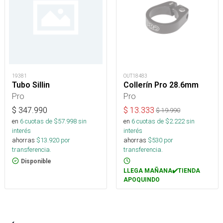
19381
OUT18483
Tubo Sillin
Collerín Pro 28.6mm
Pro
Pro
$
347.990
$
13.333
$
19.990
en
6
cuotas de $
57.998
sin
en
6
cuotas de $
2.222
sin
interés
interés
ahorras
$
13.920
por
ahorras
$
530
por
transferencia.
transferencia.
Disponible
LLEGA MAÑANA✔️TIENDA
APOQUINDO