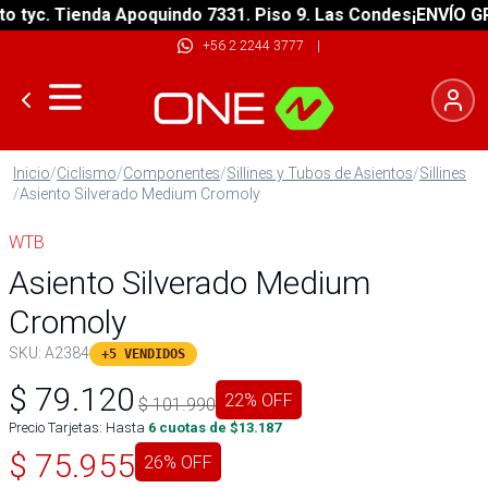
tyc. Tienda Apoquindo 7331. Piso 9. Las Condes
¡ENVÍO GRAT
+56 2 2244 3777
|
Inicio
/
Ciclismo
/
Componentes
/
Sillines y Tubos de Asientos
/
Sillines
/
Asiento Silverado Medium Cromoly
WTB
Asiento Silverado Medium
Cromoly
SKU:
A2384
+5 VENDIDOS
$
79.120
22
% OFF
$
101.990
Precio Tarjetas: Hasta
6
cuotas de $
13.187
$
75.955
26
% OFF