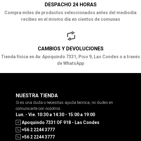
DESPACHO 24 HORAS
Compra miles de productos seleccionados antes del mediodía
recibes en el mismo día en cientos de comunas
CAMBIOS Y DEVOLUCIONES
Tienda física en Av. Apoquindo 7331, Piso 9, Las Condes o a través
de WhatsApp
NUESTRA TIENDA
Si es una duda o necesitas ayuda tecnica, no dudes en
comunicarte con nosotros
Lun. - Vie. 10:30 a 14:30 - 15:00 a 19:00
Apoquindo 7331 OF 918 - Las Condes
+56 2 2244 3777
+56 2 2244 3777