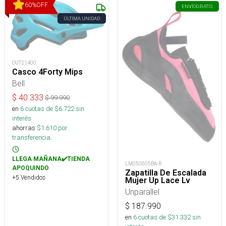
60
%
OFF
ENVÍO
GRATIS
ÚLTIMA UNIDAD
OUT21400
Casco 4Forty Mips
Bell
$
40.333
$
99.990
en
6
cuotas de $
6.722
sin
interés
ahorras
$
1.610
por
transferencia.
LLEGA MAÑANA✔️TIENDA
LM050605BA-R
APOQUINDO
Zapatilla De Escalada
+5 Vendidos
Mujer Up Lace Lv
Unparallel
$
187.990
en
6
cuotas de $
31.332
sin