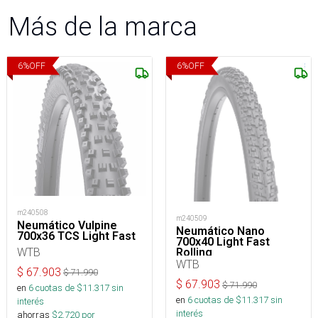
Más de la marca
6
%
OFF
6
%
OFF
m240508
m240509
Neumático Vulpine
Neumático Nano
700x36 TCS Light Fast
700x40 Light Fast
WTB
Rolling
WTB
$
67.903
$
71.990
$
67.903
$
71.990
en
6
cuotas de $
11.317
sin
en
6
cuotas de $
11.317
sin
interés
interés
ahorras
$
2.720
por