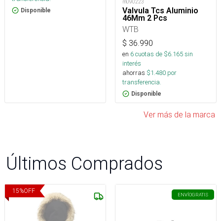
m090223
Valvula Tcs Aluminio
Disponible
46Mm 2 Pcs
WTB
$
36.990
en
6
cuotas de $
6.165
sin
interés
ahorras
$
1.480
por
transferencia.
Disponible
Ver más de la marca
Últimos Comprados
15
%
OFF
ENVÍO
GRATIS