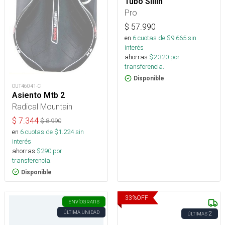
Tubo Sillin
Pro
$
57.990
en
6
cuotas de $
9.665
sin
interés
ahorras
$
2.320
por
transferencia.
Disponible
OUT46041-C
Asiento Mtb 2
Radical Mountain
$
7.344
$
8.990
en
6
cuotas de $
1.224
sin
interés
ahorras
$
290
por
transferencia.
Disponible
33
%
OFF
ENVÍO
GRATIS
ÚLTIMA UNIDAD
2
ÚLTIMAS