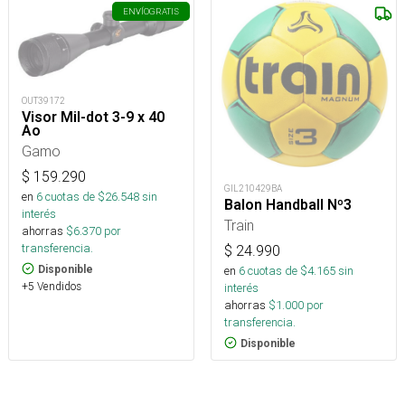
ENVÍO
GRATIS
OUT39172
Visor Mil-dot 3-9 x 40
Ao
Gamo
$
159.290
GIL210429BA
en
6
cuotas de $
26.548
sin
Balon Handball Nº3
interés
Train
ahorras
$
6.370
por
transferencia.
$
24.990
en
6
cuotas de $
4.165
sin
Disponible
+5 Vendidos
interés
ahorras
$
1.000
por
transferencia.
Disponible