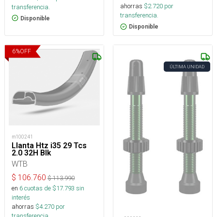
ahorras
$
2.720
por
transferencia.
transferencia.
Disponible
Disponible
6
%
OFF
ÚLTIMA UNIDAD
m100241
Llanta Htz i35 29 Tcs
2.0 32H Blk
WTB
$
106.760
$
113.990
en
6
cuotas de $
17.793
sin
interés
ahorras
$
4.270
por
transferencia.