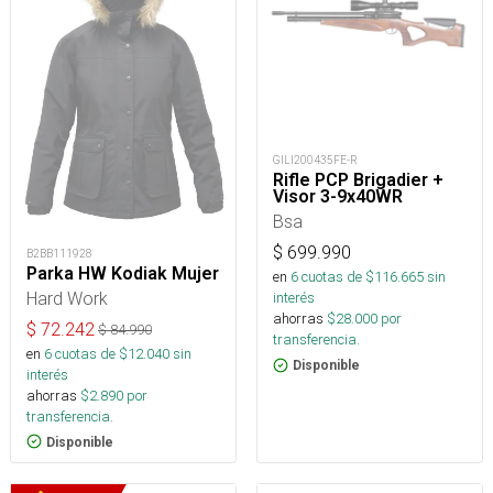
GILI200435FE-R
Rifle PCP Brigadier +
Visor 3-9x40WR
Bsa
$
699.990
B2BB111928
Parka HW Kodiak Mujer
en
6
cuotas de $
116.665
sin
Hard Work
interés
ahorras
$
28.000
por
$
72.242
$
84.990
transferencia.
en
6
cuotas de $
12.040
sin
Disponible
interés
ahorras
$
2.890
por
transferencia.
Disponible