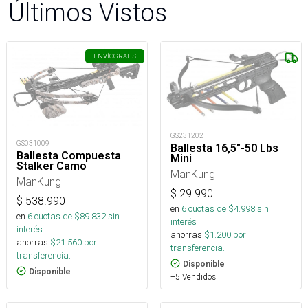
Últimos Vistos
ENVÍO
GRATIS
GS231202
GS031009
Ballesta 16,5"-50 Lbs
Ballesta Compuesta
Mini
Stalker Camo
ManKung
ManKung
$
29.990
$
538.990
en
6
cuotas de $
4.998
sin
en
6
cuotas de $
89.832
sin
interés
interés
ahorras
$
1.200
por
ahorras
$
21.560
por
transferencia.
transferencia.
Disponible
Disponible
+5 Vendidos