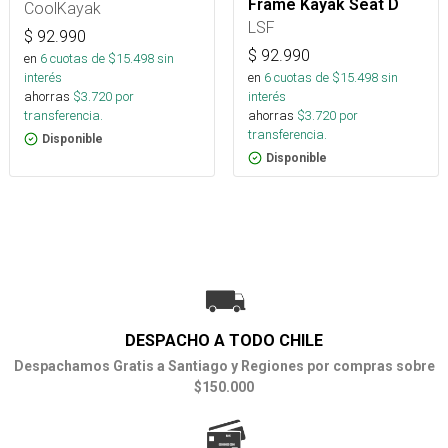
Frame Kayak Seat D
CoolKayak
LSF
$
92.990
$
92.990
en
6
cuotas de $
15.498
sin
en
6
cuotas de $
15.498
sin
interés
interés
ahorras
$
3.720
por
ahorras
$
3.720
por
transferencia.
transferencia.
Disponible
Disponible
DESPACHO A TODO CHILE
Despachamos Gratis a Santiago y Regiones por compras sobre
$150.000