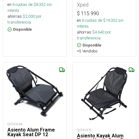
Xped
en
6
cuotas de $
8.332
sin
interés
$
115.990
ahorras
$
2.000
por
en
6
cuotas de $
19.332
sin
transferencia.
interés
Disponible
ahorras
$
4.640
por
transferencia.
Disponible
+5 Vendidos
OUT41644
Asiento Alum Frame
OUT41975
Kayak Seat DP 12
Asiento Kayak Alum