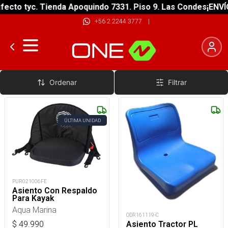
ecto tyc. Tienda Apoquindo 7331. Piso 9. Las Condes
¡ENVÍO
+56 2 2244 3777
|
Asientos Para Kayak
Ordenar
Filtrar
ÚLTIMA UNIDAD
PUR021006FE
Asiento Con Respaldo
Para Kayak
Aqua Marina
ODR161119-C
Asiento Tractor PL
$
49.990