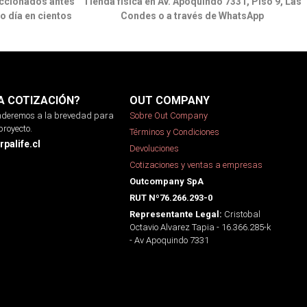
ccionados antes
Tienda física en Av. Apoquindo 7331, Piso 9, Las
o día en cientos
Condes o a través de WhatsApp
A COTIZACIÓN?
OUT COMPANY
onderemos a la brevedad para
Sobre Out Company
proyecto.
Términos y Condiciones
palife.cl
Devoluciones
Cotizaciones y ventas a empresas
Outcompany SpA
RUT Nº76.266.293-0
Cristobal
Representante Legal:
Octavio Alvarez Tapia - 16.366.285-k
- Av Apoquindo 7331