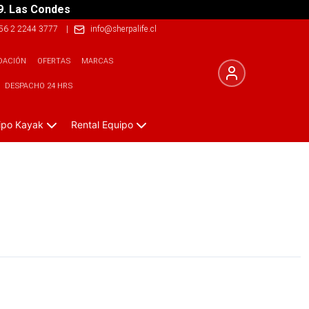
9. Las Condes
56 2 2244 3777
|
info@sherpalife.cl
DACIÓN
OFERTAS
MARCAS
DESPACHO 24 HRS
ipo Kayak
Rental Equipo