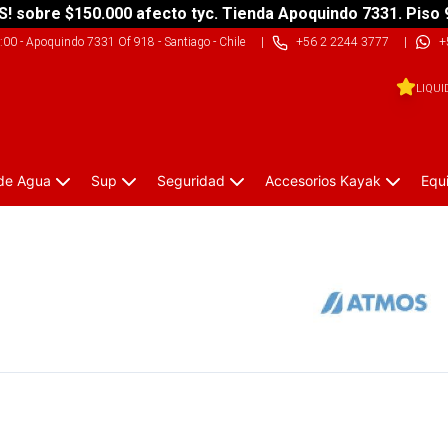
S! sobre $150.000 afecto tyc. Tienda Apoquindo 7331. Piso 
9:00
-
Apoquindo 7331 Of 918 - Santiago - Chile
|
+56 2 2244 3777
|
+
LIQUI
 de Agua
Sup
Seguridad
Accesorios Kayak
Equ