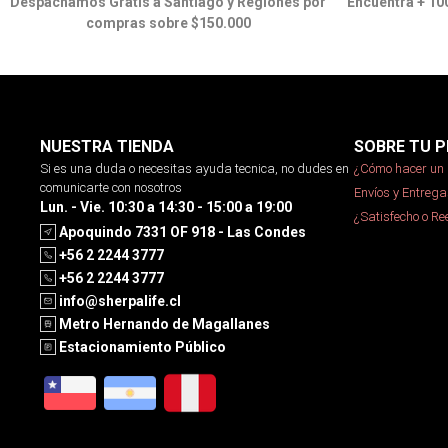
Despachamos Gratis a Santiago y Regiones por
Encuentra + 10
compras sobre $150.000
NUESTRA TIENDA
SOBRE TU P
Si es una duda o necesitas ayuda tecnica, no dudes en
¿Cómo hacer un 
comunicarte con nosotros
Envíos y Entrega
Lun. - Vie. 10:30 a 14:30 - 15:00 a 19:00
¿Satisfecho o R
Apoquindo 7331 OF 918 - Las Condes
+56 2 2244 3777
+56 2 2244 3777
info@sherpalife.cl
Metro Hernando de Magallanes
Estacionamiento Público