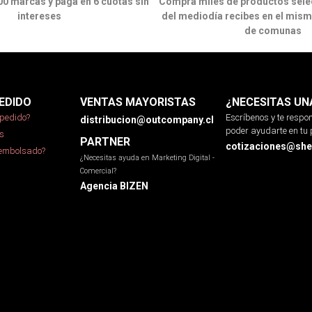
00 marcas y paga en 6 cuotas sin
Compra miles de productos sele
intereses
del mediodía recibes en el mism
de comunas
EDIDO
VENTAS MAYORISTAS
¿NECESITAS UN
pedido?
Escríbenos y te resp
distribucion@outcompany.cl
poder ayudarte en tu 
s
PARTNER
cotizaciones@sher
eembolsado?
¿Necesitas ayuda en Marketing Digital -
Comercial?
Agencia BIZEN