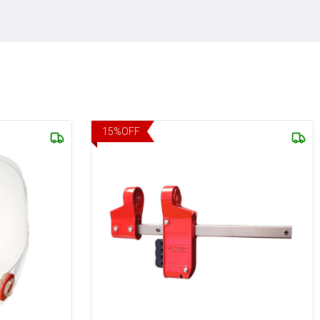
15
%
OFF