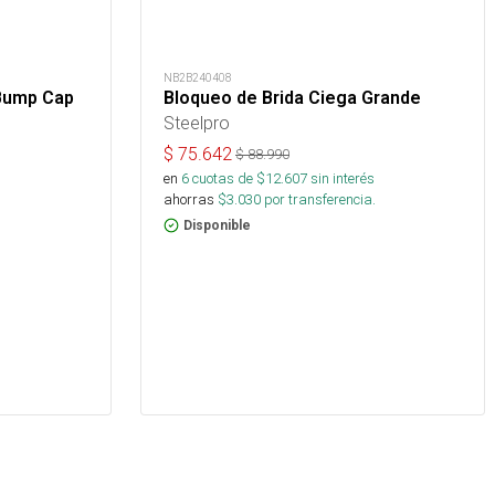
NB2B240408
Bump Cap
Bloqueo de Brida Ciega Grande
Steelpro
$
75.642
$
88.990
en
6
cuotas de $
12.607
sin interés
ahorras
$
3.030
por transferencia.
Disponible