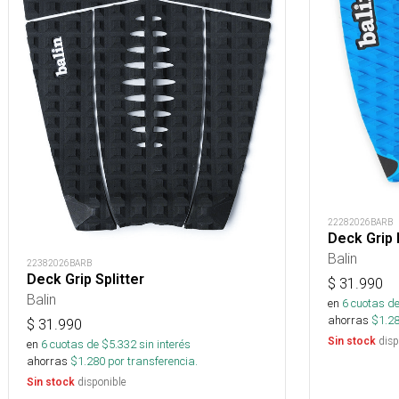
22282026BARB
Deck Grip 
Balin
22382026BARB
Deck Grip Splitter
$
31.990
Balin
en
6
cuotas de
ahorras
$
1.2
$
31.990
disp
Sin stock
en
6
cuotas de $
5.332
sin interés
ahorras
$
1.280
por transferencia.
disponible
Sin stock