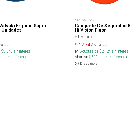
NB2B250421-C
alvula Ergonic Super
Casquete De Seguridad 
5 Unidades
Hi Vision Fluor
Steelpro
$
12.742
24.990
$
14.990
 $
3.540
sin interés
en
6
cuotas de $
2.124
sin interés
por transferencia.
ahorras
$
510
por transferencia.
Disponible