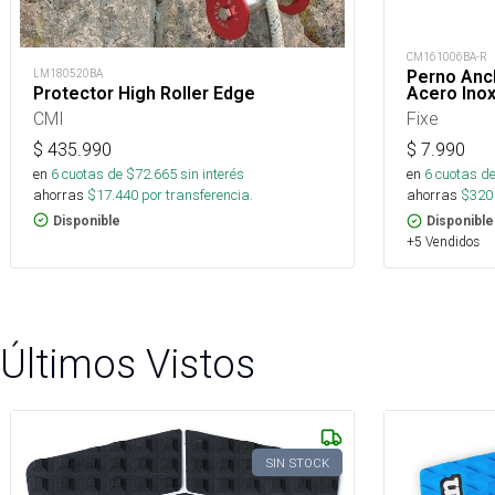
CM161006BA-R
LM180520BA
Perno Anc
Protector High Roller Edge
Acero Ino
CMI
Fixe
$
435.990
$
7.990
en
6
cuotas de $
72.665
sin interés
en
6
cuotas de
ahorras
$
17.440
por transferencia.
ahorras
$
320
Disponible
Disponible
+5 Vendidos
Últimos Vistos
SIN STOCK