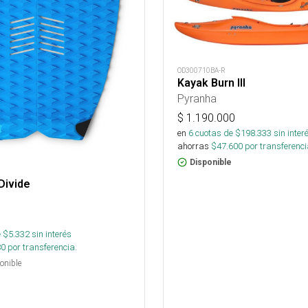
OD300710BA-R
Kayak Burn III
Pyranha
$
1.190.000
en
6
cuotas de $
198.333
sin inter
ahorras
$
47.600
por transferenci
Disponible
Divide
 $
5.332
sin interés
80
por transferencia.
onible