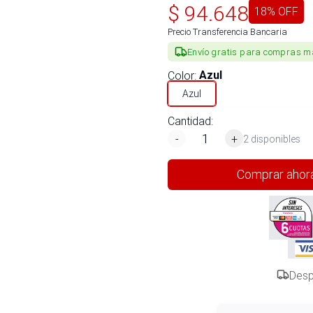
$
94.648
18
% OFF
Precio Transferencia Bancaria
Envío gratis para compras m
Color
:
Azul
Azul
Cantidad:
-
+
2 disponibles
Comprar ahor
Desp