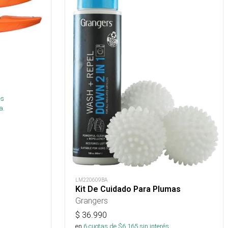
és
a.
LM220609BA
Kit De Cuidado Para Plumas
Grangers
$
36.990
en
6
cuotas de $
6.165
sin interés