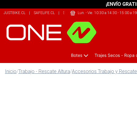
¡ENVÍO GRATI
JUSTBIKE.CL
|
SAFELIFE.CL
|
SHERPALIFE.CL
Lun. - Vie. 10:30 a 14:30 - 15:00 a 1
Botes
Trajes Secos - Ropa
Inicio
/
Trabajo - Rescate Altura
/
Accesorios Trabajo y Rescate