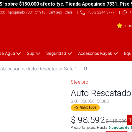
S! sobre $150.000 afecto tyc. Tienda Apoquindo 7331. Piso 
9:00
-
Apoquindo 7331 Of 918 - Santiago - Chile
|
+56 2 2244 3777
|
+
LIQUI
 de Agua
Sup
Seguridad
Accesorios Kayak
Equ
/
Accesorios
/
Auto Rescatador Safe 1+ - U
Steelpro
Auto Rescatador
SKU:
250050150008
+5 VENDIDOS
$
98.592
1
$
115.990
Precio Tarjetas: Hasta
6
cuotas de 