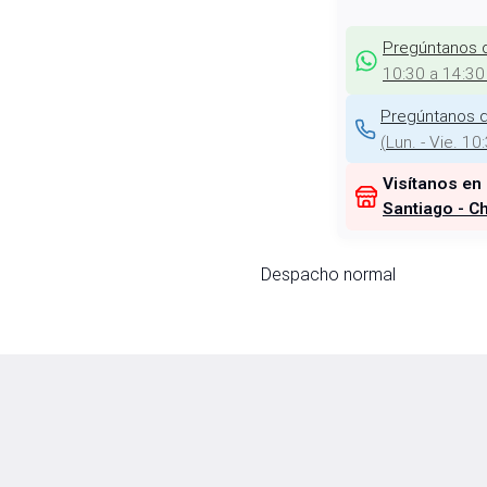
Pregúntanos 
10:30 a 14:30
Pregúntanos d
(
Lun. - Vie. 10
Visítanos en
Santiago - Ch
Despacho normal