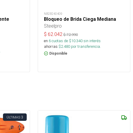
NB2B240409
ente
Bloqueo de Brida Ciega Mediana
Steelpro
$
62.042
$
72.990
en
6
cuotas de $
10.340
sin interés
ahorras
$
2.480
por transferencia.
.
Disponible
3
ÚLTIMAS