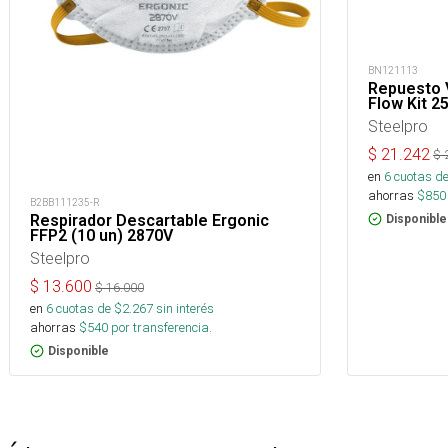
BN121113
Repuesto V
Flow Kit 2
Steelpro
$
21.242
$
en
6
cuotas de
ahorras
$
850
B2BB111235-R
Respirador Descartable Ergonic
Disponible
FFP2 (10 un) 2870V
Steelpro
$
13.600
$
16.000
en
6
cuotas de $
2.267
sin interés
ahorras
$
540
por transferencia.
Disponible