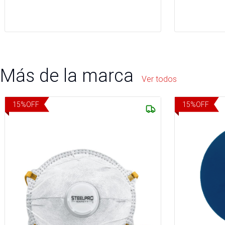
Más de la marca
Ver todos
15
%
OFF
15
%
OFF