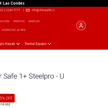
9. Las Condes
56 2 2244 3777
|
info@sherpalife.cl
DACIÓN
OFERTAS
MARCAS
DESPACHO 24 HRS
ipo Kayak
Rental Equipo
 Safe 1+ Steelpro - U
5
% OFF
$
16.432