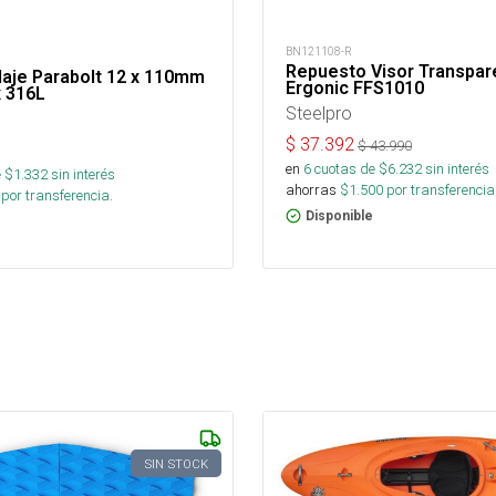
BN121108-R
Repuesto Visor Transpar
laje Parabolt 12 x 110mm
Ergonic FFS1010
x 316L
Steelpro
$
37.392
$
43.990
en
6
cuotas de $
6.232
sin interés
 $
1.332
sin interés
ahorras
$
1.500
por transferencia
por transferencia.
Disponible
SIN STOCK