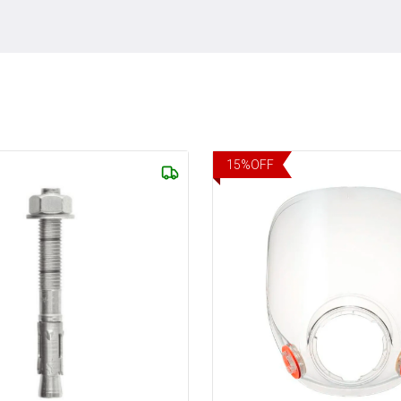
15
%
OFF