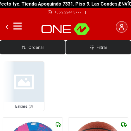
cto tyc. Tienda Apoquindo 7331. Piso 9. Las Condes
¡ENVÍO 
+56 2 2244 3777
|
Balones Básquetbol
Ordenar
Filtrar
Balones
(
3
)