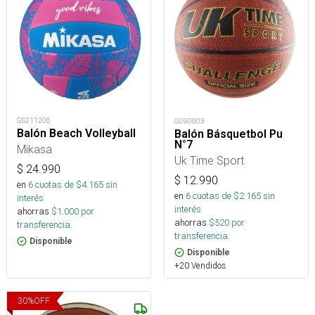
GS211206
G090603
Balón Beach Volleyball
Balón Básquetbol Pu
N°7
Mikasa
Uk Time Sport
$
24.990
$
12.990
en
6
cuotas de $
4.165
sin
en
6
cuotas de $
2.165
sin
interés
interés
ahorras
$
1.000
por
ahorras
$
520
por
transferencia.
transferencia.
Disponible
Disponible
+20 Vendidos
30
%
OFF