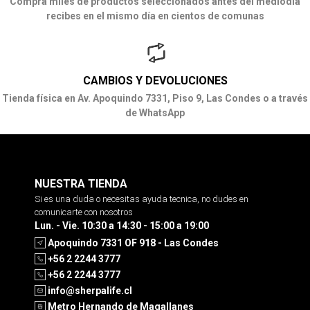
Compra miles de productos seleccionados antes del mediodía
recibes en el mismo día en cientos de comunas
CAMBIOS Y DEVOLUCIONES
Tienda física en Av. Apoquindo 7331, Piso 9, Las Condes o a través
de WhatsApp
NUESTRA TIENDA
Si es una duda o necesitas ayuda tecnica, no dudes en
comunicarte con nosotros
Lun. - Vie. 10:30 a 14:30 - 15:00 a 19:00
Apoquindo 7331 OF 918 - Las Condes
+56 2 2244 3777
+56 2 2244 3777
info@sherpalife.cl
Metro Hernando de Magallanes