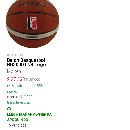
BAR040513
Balon Basquetbol
BG3000 LNB Logo
Molten
$
27.333
$
38.990
en
6
cuotas de $
4.556
sin
interés
ahorras
$
1.090
por
transferencia.
LLEGA MAÑANA✔️TIENDA
APOQUINDO
+5 Vendidos