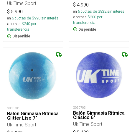
Uk Time Sport
$
4.990
en
6
cuotas de $
832
sin interés
$
5.990
ahorras
$
200
por
en
6
cuotas de $
998
sin interés
transferencia.
ahorras
$
240
por
transferencia.
Disponible
Disponible
G030703
G030701
Balón Gimnasia Rítmica
Balón Gimnasia Rítmica
Clásico 6"
Glitter Liso 7"
Uk Time Sport
Uk Time Sport