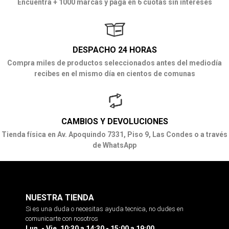
Encuentra + 1000 marcas y paga en 6 cuotas sin intereses
DESPACHO 24 HORAS
Compra miles de productos seleccionados antes del mediodía
recibes en el mismo día en cientos de comunas
CAMBIOS Y DEVOLUCIONES
Tienda física en Av. Apoquindo 7331, Piso 9, Las Condes o a través
de WhatsApp
NUESTRA TIENDA
Si es una duda o necesitas ayuda tecnica, no dudes en
comunicarte con nosotros
Lun. - Vie. 10:30 a 14:30 - 15:00 a 19:00