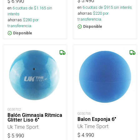
$
5.490
$
6.990
en
6
cuotas de $
915
sin interés
en
6
cuotas de $
1.165
sin
ahorras
$
220
por
interés
transferencia.
ahorras
$
280
por
transferencia.
Disponible
Disponible
G030702
G030706
Balón Gimnasia Rítmica
Balon Esponja 6"
Glitter Liso 6"
Uk Time Sport
Uk Time Sport
$
4.990
$
5.990