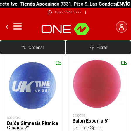
to tyc. Tienda Apoquindo 7331. Piso 9. Las Condes
¡ENVÍO G
+56 2 2244 3777
|
Balones
Ordenar
Filtrar
G030705
G030704
Balon Esponja 6"
Balón Gimnasia Rítmica
Uk Time Sport
Clásico 7"