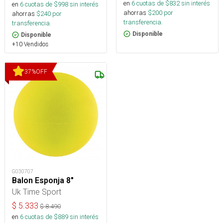
en
6
cuotas de $
832
sin interés
en
6
cuotas de $
998
sin interés
ahorras
$
200
por
ahorras
$
240
por
transferencia.
transferencia.
Disponible
Disponible
+10 Vendidos
37
%
OFF
G030707
Balon Esponja 8"
Uk Time Sport
$
5.333
$
8.490
en
6
cuotas de $
889
sin interés