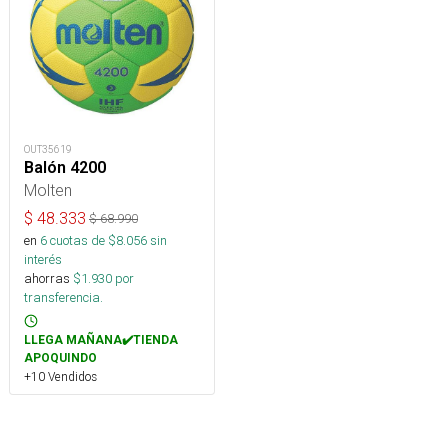
OUT35619
Balón 4200
Molten
$
48.333
$
68.990
en
6
cuotas de $
8.056
sin
interés
ahorras
$
1.930
por
transferencia.
LLEGA MAÑANA✔️TIENDA
APOQUINDO
+10 Vendidos