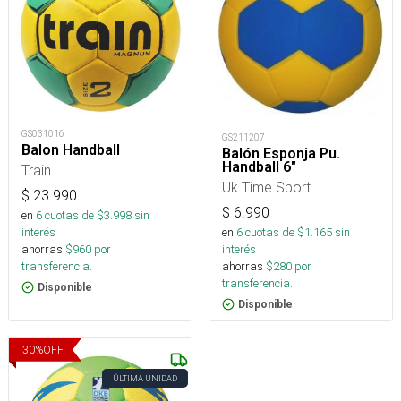
GS031016
GS211207
Balon Handball
Balón Esponja Pu.
Handball 6"
Train
Uk Time Sport
$
23.990
$
6.990
en
6
cuotas de $
3.998
sin
interés
en
6
cuotas de $
1.165
sin
ahorras
$
960
por
interés
transferencia.
ahorras
$
280
por
transferencia.
Disponible
Disponible
30
%
OFF
ÚLTIMA UNIDAD