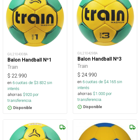
GIL210429BA
GIL210430BA
Balon Handball Nº3
Balon Handball Nº1
Train
Train
$
24.990
$
22.990
en
6
cuotas de $
4.165
sin
en
6
cuotas de $
3.832
sin
interés
interés
ahorras
$
1.000
por
ahorras
$
920
por
transferencia.
transferencia.
Disponible
Disponible