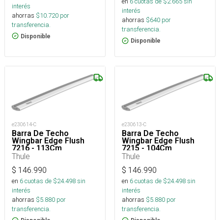
en
6
cuotas de $
2.665
sin
interés
interés
ahorras
$
10.720
por
ahorras
$
640
por
transferencia.
transferencia.
Disponible
Disponible
e230614-C
e230613-C
Barra De Techo
Barra De Techo
Wingbar Edge Flush
Wingbar Edge Flush
7216 - 113Cm
7215 - 104Cm
Thule
Thule
$
146.990
$
146.990
en
6
cuotas de $
24.498
sin
en
6
cuotas de $
24.498
sin
interés
interés
ahorras
$
5.880
por
ahorras
$
5.880
por
transferencia.
transferencia.