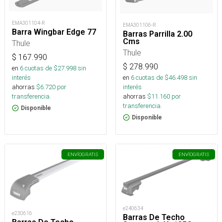
EMA301104-R
EMA301106-R
Barra Wingbar Edge 77
Barras Parrilla 2.00
Cms
Thule
Thule
$
167.990
$
278.990
en
6
cuotas de $
27.998
sin
interés
en
6
cuotas de $
46.498
sin
ahorras
$
6.720
por
interés
transferencia.
ahorras
$
11.160
por
transferencia.
Disponible
Disponible
ENVÍO
GRATIS
ENVÍO
GRATIS
e240634
e230616
Barras De Techo