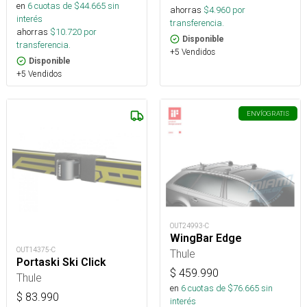
en
6
cuotas de $
44.665
sin
ahorras
$
4.960
por
interés
transferencia.
ahorras
$
10.720
por
Disponible
transferencia.
+5 Vendidos
Disponible
+5 Vendidos
ENVÍO
GRATIS
OUT24993-C
WingBar Edge
OUT14375-C
Thule
Portaski Ski Click
$
459.990
Thule
en
6
cuotas de $
76.665
sin
$
83.990
interés