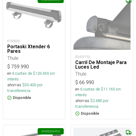
E150605
Portaski Xtender 6
Pares
Thule
E0410110
Carril De Montaje Para
$
759.990
Luces Led
en
6
cuotas de $
126.665
sin
Thule
interés
$
66.990
ahorras
$
30.400
por
en
6
cuotas de $
11.165
sin
transferencia.
interés
Disponible
ahorras
$
2.680
por
transferencia.
Disponible
ENVÍO
GRATIS