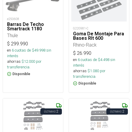
e250608
Barras De Techo
Smartrack 1180
G220981-C
Goma De Montaje Para
Thule
Bases Rlt 600
$
299.990
Rhino-Rack
en
6
cuotas de $
49.998
sin
$
26.990
interés
en
6
cuotas de $
4.498
sin
ahorras
$
12.000
por
interés
transferencia.
ahorras
$
1.080
por
Disponible
transferencia.
Disponible
2
2
ÚLTIMAS
ÚLTIMAS