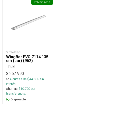
ENVÍO
GRATIS
OUT24987-C
WingBar EVO 7114 135
cm (par) (962)
Thule
$
267.990
en
6
cuotas de $
44.665
sin
interés
ahorras
$
10.720
por
transferencia.
Disponible