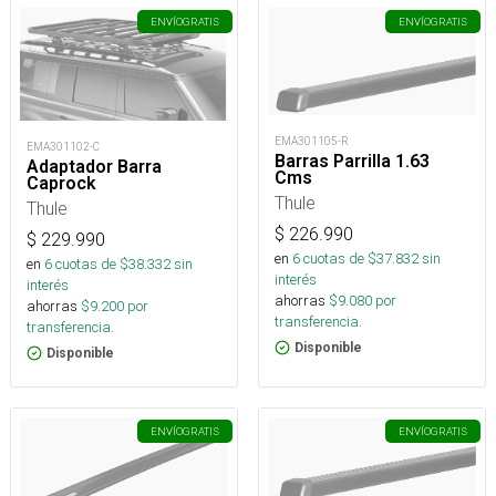
ENVÍO
GRATIS
ENVÍO
GRATIS
EMA301105-R
EMA301102-C
Barras Parrilla 1.63
Adaptador Barra
Cms
Caprock
Thule
Thule
$
226.990
$
229.990
en
6
cuotas de $
37.832
sin
en
6
cuotas de $
38.332
sin
interés
interés
ahorras
$
9.080
por
ahorras
$
9.200
por
transferencia.
transferencia.
Disponible
Disponible
ENVÍO
GRATIS
ENVÍO
GRATIS