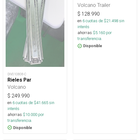
Volcano Trailer
$
128.990
en
6
cuotas de $
21.498
sin
interés
ahorras
$
5.160
por
transferencia.
Disponible
DIV010808-C
Rieles Par
Volcano
$
249.990
en
6
cuotas de $
41.665
sin
interés
ahorras
$
10.000
por
transferencia.
Disponible