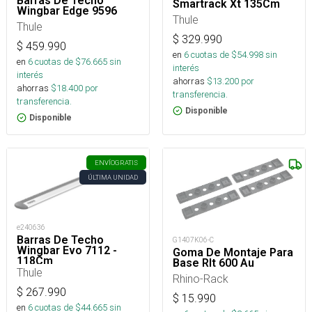
Barras De Techo
Smartrack Xt 135Cm
Wingbar Edge 9596
Thule
Thule
$
329.990
$
459.990
en
6
cuotas de $
54.998
sin
en
6
cuotas de $
76.665
sin
interés
interés
ahorras
$
13.200
por
ahorras
$
18.400
por
transferencia.
transferencia.
Disponible
Disponible
ENVÍO
GRATIS
ÚLTIMA UNIDAD
e240636
Barras De Techo
G1407K06-C
Wingbar Evo 7112 -
Goma De Montaje Para
118Cm
Base Rlt 600 Au
Thule
Rhino-Rack
$
267.990
$
15.990
en
6
cuotas de $
44.665
sin