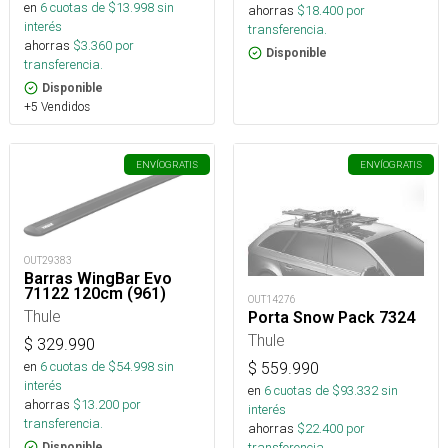
en
6
cuotas de $
13.998
sin
ahorras
$
18.400
por
interés
transferencia.
ahorras
$
3.360
por
Disponible
transferencia.
Disponible
+5 Vendidos
ENVÍO
GRATIS
ENVÍO
GRATIS
OUT29383
Barras WingBar Evo
71122 120cm (961)
OUT14276
Thule
Porta Snow Pack 7324
Thule
$
329.990
en
6
cuotas de $
54.998
sin
$
559.990
interés
en
6
cuotas de $
93.332
sin
ahorras
$
13.200
por
interés
transferencia.
ahorras
$
22.400
por
transferencia.
Disponible