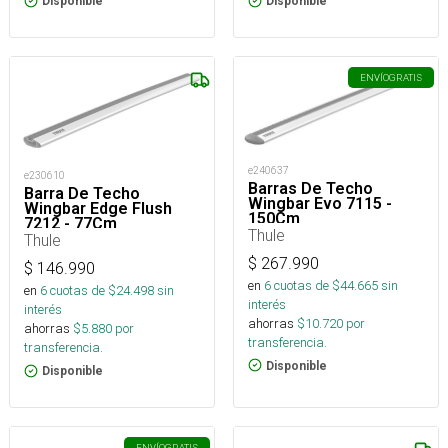
Disponible
Disponible
ENVÍO
GRATIS
e240637
e230610
Barras De Techo
Barra De Techo
Wingbar Evo 7115 -
Wingbar Edge Flush
150Cm
7212 - 77Cm
Thule
Thule
$
267.990
$
146.990
en
6
cuotas de $
44.665
sin
en
6
cuotas de $
24.498
sin
interés
interés
ahorras
$
10.720
por
ahorras
$
5.880
por
transferencia.
transferencia.
Disponible
Disponible
ENVÍO
GRATIS