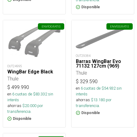
Disponible
ENVÍO
GRATIS
ENVÍO
GRATIS
OUT29384
Barras WingBar Evo
71132 127cm (969)
OUT24995
WingBar Edge Black
Thule
Thule
$
329.590
$
499.990
en
6
cuotas de $
54.932
sin
interés
en
6
cuotas de $
83.332
sin
ahorras
$
13.180
por
interés
transferencia.
ahorras
$
20.000
por
transferencia.
Disponible
Disponible