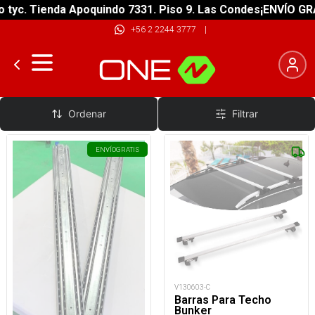
c. Tienda Apoquindo 7331. Piso 9. Las Condes
¡ENVÍO GRATIS
+56 2 2244 3777
|
Barras de Techo
Ordenar
Filtrar
ENVÍO
GRATIS
V130603-C
Barras Para Techo
Bunker