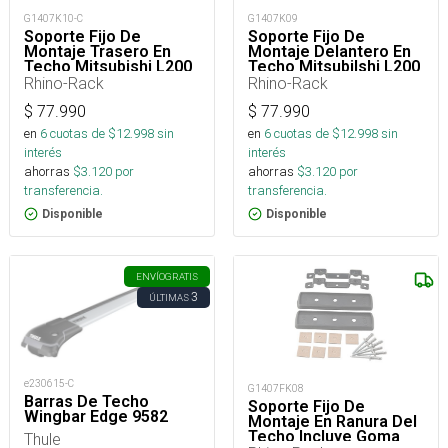
G1407K10-C
G1407K09
Soporte Fijo De
Soporte Fijo De
Montaje Trasero En
Montaje Delantero En
Techo Mitsubishi L200
Techo MitsubiIshi L200
2015 - Incluye Goma
2015 - Incluye Goma
Rhino-Rack
Rhino-Rack
Para Base Rlt 600
Para Base Rlt 600
$
77.990
$
77.990
en
6
cuotas de $
12.998
sin
en
6
cuotas de $
12.998
sin
interés
interés
ahorras
$
3.120
por
ahorras
$
3.120
por
transferencia.
transferencia.
Disponible
Disponible
ENVÍO
GRATIS
3
ÚLTIMAS
e230615-C
G1407FK08
Barras De Techo
Soporte Fijo De
Wingbar Edge 9582
Montaje En Ranura Del
Techo Incluye Goma
Thule