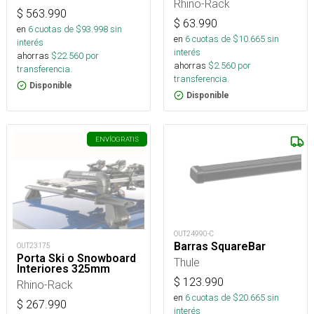
Para Base Para Rlt 600
Rhino-Rack
Au
$
563.990
$
63.990
en
6
cuotas de $
93.998
sin
en
6
cuotas de $
10.665
sin
interés
interés
ahorras
$
22.560
por
ahorras
$
2.560
por
transferencia.
transferencia.
Disponible
Disponible
ENVÍO
GRATIS
OUT24990-C
Barras SquareBar
OUT23175
Porta Ski o Snowboard
Thule
Interiores 325mm
$
123.990
Rhino-Rack
en
6
cuotas de $
20.665
sin
$
267.990
interés