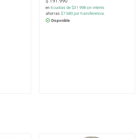
$
191.990
en
6
cuotas de $
31.998
sin interés
ahorras
$
7.680
por transferencia.
Disponible
.