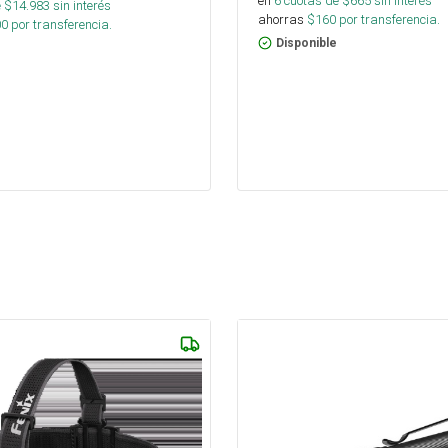
en
6
cuotas de $
665
sin interés
 $
14.983
sin interés
ahorras
$
160
por transferencia.
00
por transferencia.
Disponible