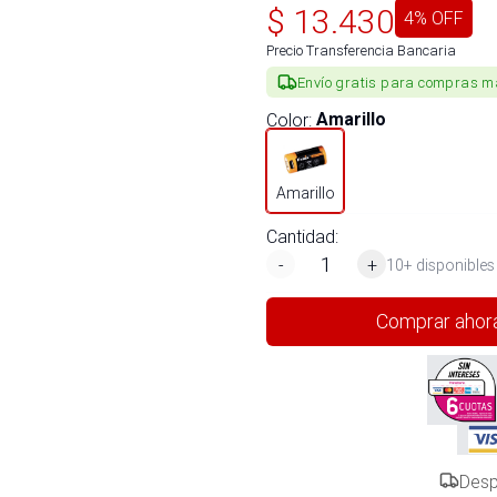
$
13.430
4
% OFF
Precio Transferencia Bancaria
Envío gratis para compras m
Color
:
Amarillo
Amarillo
Cantidad:
-
+
10+ disponibles
Comprar ahor
Desp