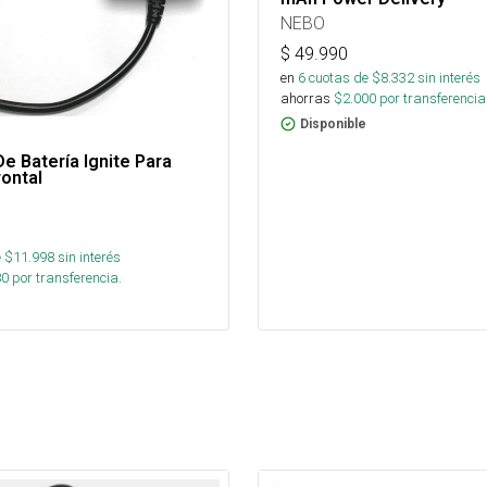
NEBO
$
49.990
en
6
cuotas de $
8.332
sin interés
ahorras
$
2.000
por transferencia
Disponible
e Batería Ignite Para
rontal
 $
11.998
sin interés
80
por transferencia.