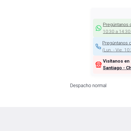
Pregúntanos 
10:30 a 14:30
Pregúntanos d
(
Lun. - Vie. 10
Visítanos en
Santiago - Ch
Despacho normal