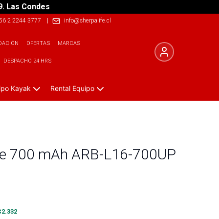
9. Las Condes
56 2 2244 3777
|
info@sherpalife.cl
DACIÓN
OFERTAS
MARCAS
DESPACHO 24 HRS
ipo Kayak
Rental Equipo
 de 700 mAh ARB-L16-700UP
$
2.332