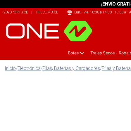
¡ENVÍO GRATI
209SPORTS.CL
|
THECLIMB.CL
|
SAFELIFE.CL
Lun. - Vie. 10:30 a 14:30 - 15:00 a 1
Botes
Trajes Secos - Ropa
Inicio
/
Electrónica
/
Pilas, Baterías y Cargadores
/
Pilas y Baterí