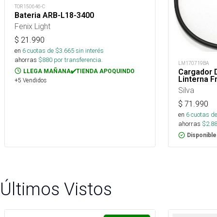
TOR150646-C
Bateria ARB-L18-3400
Fenix Light
$
21.990
en
6
cuotas de $
3.665
sin interés
ahorras
$
880
por transferencia.
LM170719BA
Cargador D
LLEGA MAÑANA✔️TIENDA APOQUINDO
Linterna F
+5 Vendidos
Silva
$
71.990
en
6
cuotas de
ahorras
$
2.8
Disponible
Últimos Vistos