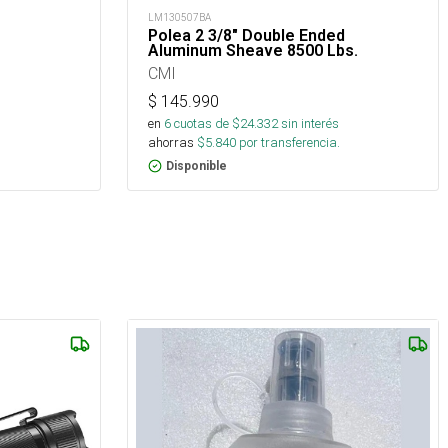
LM130507BA
Polea 2 3/8" Double Ended
Aluminum Sheave 8500 Lbs.
CMI
$
145.990
en
6
cuotas de $
24.332
sin interés
ahorras
$
5.840
por transferencia.
Disponible