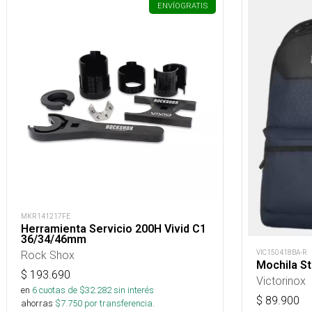
ENVÍO
GRATIS
MKR141217FE
Herramienta Servicio 200H Vivid C1
36/34/46mm
VIC150418BA-R
Rock Shox
Mochila St
$
193.690
Victorinox
en
6
cuotas de $
32.282
sin interés
$
89.900
ahorras
$
7.750
por transferencia.