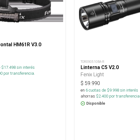
rontal HM61R V3.0
TOR090510BA-R
Linterna C5 V2.0
 $
17.498
sin interés
00
por transferencia.
Fenix Light
$
59.990
en
6
cuotas de $
9.998
sin interés
ahorras
$
2.400
por transferencia
Disponible