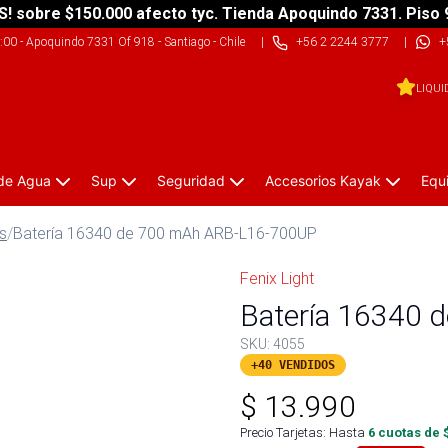
S! sobre $150.000 afecto tyc. Tienda Apoquindo 7331. Piso 
9:00
-
Apoquindo 7331 Of 918 - Santiago - Chile
|
+56 2 2244 3777
|
+
LIQUI
 de Agua
Sup
Seguridad
Accesorios Kayak
Equ
as
/
Batería 16340 de 700 mAh ARB-L16-700UP
Fenix Light
Batería 16340
SKU:
4055
+40 VENDIDOS
$
13.990
Precio Tarjetas: Hasta
6
cuotas de 