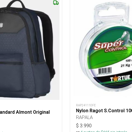
RAP241110FE
Nylon Ragot S.Control 1
andard Almont Original
RAPALA
$
3.990