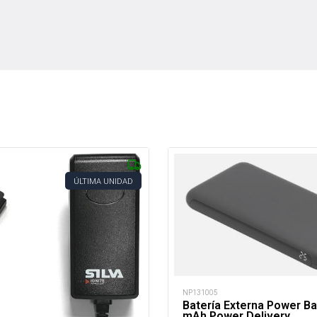
ÚLTIMA UNIDAD
NP131005
Batería Externa Power B
mAh Power Delivery