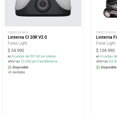
TOR281006NA-R
TOR021205FE-R
Linterna Cl 20R V2.0
Linterna F
Fenix Light
Fenix Light
$
54.990
$
104.990
en
6
cuotas de $
9.165
sin interés
en
6
cuotas de
ahorras
$
2.200
por transferencia.
ahorras
$
4.2
Disponible
Disponible
+5 Vendidos