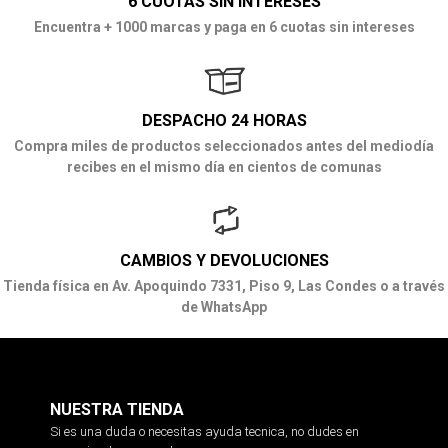
6 CUOTAS SIN INTERESES
Encuentra + 1000 marcas y paga en 6 cuotas sin intereses
DESPACHO 24 HORAS
Compra miles de productos seleccionados antes del mediodía
recibes en el mismo día en cientos de comunas
CAMBIOS Y DEVOLUCIONES
Tienda física en Av. Apoquindo 7331, Piso 9, Las Condes o a través
de WhatsApp
NUESTRA TIENDA
Si es una duda o necesitas ayuda tecnica, no dudes en