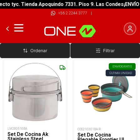
to tyc. Tienda Apoquindo 7331. Piso 9. Las Condes
¡ENVÍO G
+56 2 2244 3777
|
Baterias de Cocina
Ordenar
Filtrar
ENVÍO
GRATIS
ÚLTIMA UNIDAD
LM280516BA
COS210301BA-R
Set De Cocina Ak
Set De Cocina
Stainless Steel
Plegable Frontier Ul