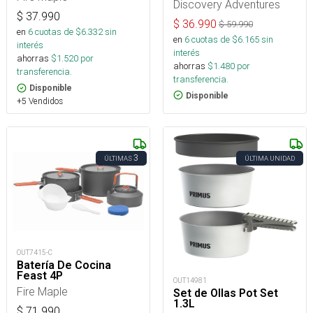
Discovery Adventures
$
37.990
$
36.990
$
59.990
en
6
cuotas de $
6.332
sin
en
6
cuotas de $
6.165
sin
interés
interés
ahorras
$
1.520
por
ahorras
$
1.480
por
transferencia.
transferencia.
Disponible
Disponible
+5 Vendidos
3
ÚLTIMAS
ÚLTIMA UNIDAD
OUT7415-C
Batería De Cocina
Feast 4P
OUT14981
Fire Maple
Set de Ollas Pot Set
1.3L
$
71.990