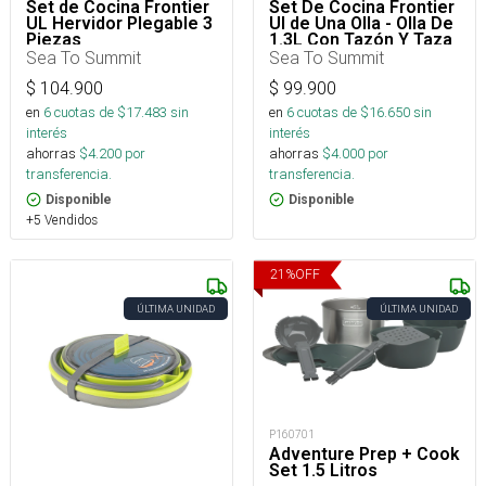
Set de Cocina Frontier
Set De Cocina Frontier
UL Hervidor Plegable 3
Ul de Una Olla - Olla De
Piezas
1.3L Con Tazón Y Taza
S
Sea To Summit
Sea To Summit
$
104.900
$
99.900
en
6
cuotas de $
17.483
sin
en
6
cuotas de $
16.650
sin
interés
interés
ahorras
$
4.200
por
ahorras
$
4.000
por
transferencia.
transferencia.
Disponible
Disponible
+5 Vendidos
21
%
OFF
ÚLTIMA UNIDAD
ÚLTIMA UNIDAD
P160701
Adventure Prep + Cook
Set 1.5 Litros