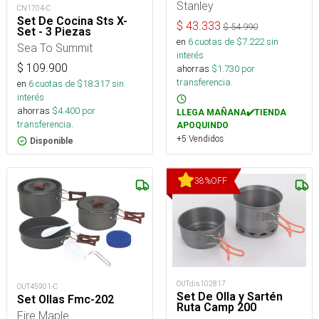
Stanley
CN1704-C
Set De Cocina Sts X-
$
43.333
$
54.990
Set - 3 Piezas
en
6
cuotas de $
7.222
sin
Sea To Summit
interés
$
109.900
ahorras
$
1.730
por
transferencia.
en
6
cuotas de $
18.317
sin
interés
ahorras
$
4.400
por
LLEGA MAÑANA✔️TIENDA
transferencia.
APOQUINDO
+5 Vendidos
Disponible
38
%
OFF
OUTdis102817
OUT45901-C
Set De Olla y Sartén
Set Ollas Fmc-202
Ruta Camp 200
Fire Maple