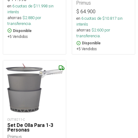
Primus
en
6
cuotas de $
11.998
sin
$
64.900
interés
ahorras
$
2.880
por
en
6
cuotas de $
10.817
sin
transferencia.
interés
ahorras
$
2.600
por
Disponible
transferencia.
+5 Vendidos
Disponible
+5 Vendidos
OUT18211-C
Set De Olla Para 1-3
Personas
Primus