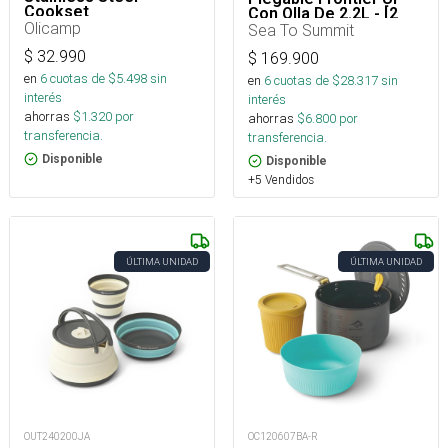
Cookset
Con Olla De 2.2L - [2
Olicamp
Personas] [5 Piezas]
Sea To Summit
$
32.990
$
169.900
en
6
cuotas de $
5.498
sin
en
6
cuotas de $
28.317
sin
interés
interés
ahorras
$
1.320
por
ahorras
$
6.800
por
transferencia.
transferencia.
Disponible
Disponible
+5 Vendidos
ÚLTIMA UNIDAD
ÚLTIMA UNIDAD
OUT240200JA
OC120607BA-R