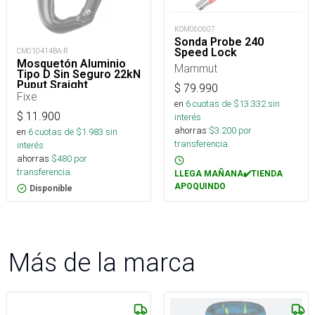
KOM060607
Sonda Probe 240
Speed Lock
CM010414BA-R
Mosquetón Aluminio
Mammut
Tipo D Sin Seguro 22kN
Puput Sraight
$
79.990
Fixe
en
6
cuotas de $
13.332
sin
$
11.900
interés
ahorras
$
3.200
por
en
6
cuotas de $
1.983
sin
transferencia.
interés
ahorras
$
480
por
transferencia.
LLEGA MAÑANA✔️TIENDA
APOQUINDO
Disponible
Más de la marca