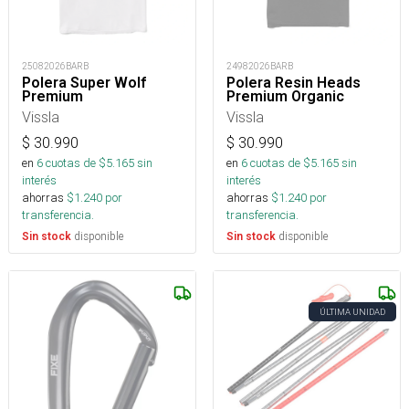
25082026BARB
24982026BARB
Polera Super Wolf
Polera Resin Heads
Premium
Premium Organic
Vissla
Vissla
$
30.990
$
30.990
en
6
cuotas de $
5.165
sin
en
6
cuotas de $
5.165
sin
interés
interés
ahorras
$
1.240
por
ahorras
$
1.240
por
transferencia.
transferencia.
disponible
disponible
Sin stock
Sin stock
ÚLTIMA UNIDAD