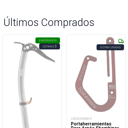
Últimos Comprados
ENVÍO
GRATIS
3
ÚLTIMAS
ÚLTIMA UNIDAD
LM260508BA-R
Portaherramientas