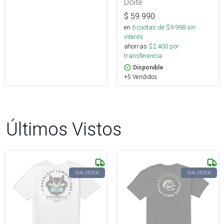
Doite
$
59.990
en
6
cuotas de $
9.998
sin
interés
ahorras
$
2.400
por
transferencia.
Disponible
+5 Vendidos
Últimos Vistos
SIN STOCK
SIN STOCK