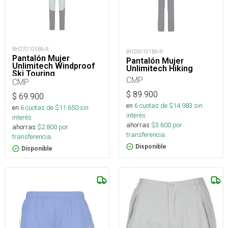
BH270105BA-R
BH290101BA-R
Pantalón Mujer
Pantalón Mujer
Unlimitech Windproof
Unlimitech Hiking
Ski Touring
CMP
CMP
$
89.900
$
69.900
en
6
cuotas de $
14.983
sin
en
6
cuotas de $
11.650
sin
interés
interés
ahorras
$
3.600
por
ahorras
$
2.800
por
transferencia.
transferencia.
Disponible
Disponible