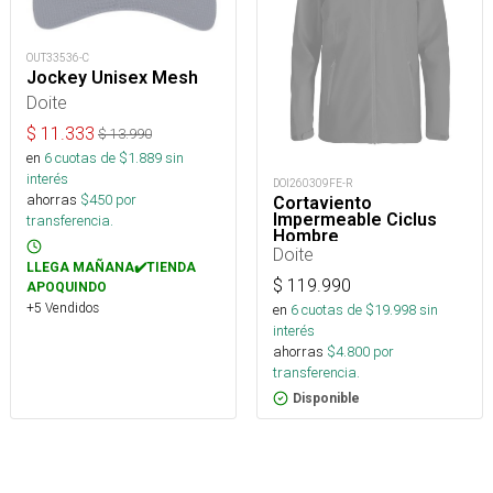
OUT33536-C
Jockey Unisex Mesh
Doite
$
11.333
$
13.990
en
6
cuotas de $
1.889
sin
interés
DOI260309FE-R
ahorras
$
450
por
Cortaviento
Impermeable Ciclus
transferencia.
Hombre
Doite
LLEGA MAÑANA✔️TIENDA
$
119.990
APOQUINDO
+5 Vendidos
en
6
cuotas de $
19.998
sin
interés
ahorras
$
4.800
por
transferencia.
Disponible