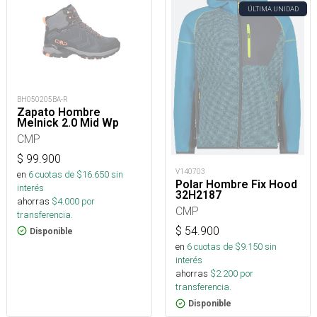
ÚLTIMA UNIDAD
BH050205BA-R
Zapato Hombre
Melnick 2.0 Mid Wp
CMP
$
99.900
V140703
en
6
cuotas de $
16.650
sin
Polar Hombre Fix Hood
interés
32H2187
ahorras
$
4.000
por
CMP
transferencia.
$
54.900
Disponible
en
6
cuotas de $
9.150
sin
interés
ahorras
$
2.200
por
transferencia.
Disponible