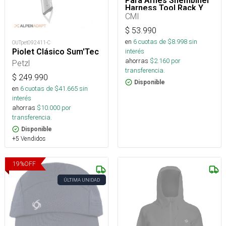
Para Arnés Shembiner
Harness Tool Rack Y
Arborismo
CMI
$
53.990
en
6
cuotas de $
8.998
sin
OUTpet092411-C
interés
Piolet Clásico Sum'Tec
ahorras
$
2.160
por
Petzl
transferencia.
$
249.990
Disponible
en
6
cuotas de $
41.665
sin
interés
ahorras
$
10.000
por
transferencia.
Disponible
+5 Vendidos
19
%
OFF
ÚLTIMA UNIDAD