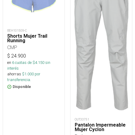
BEH101509-C
Shorts Mujer Trail
Running
CMP
$
24.900
en
6
cuotas de $
4.150
sin
interés
ahorras
$
1.000
por
transferencia.
Disponible
OUT33751
Pantalon Impermeable
Mujer Cyclon