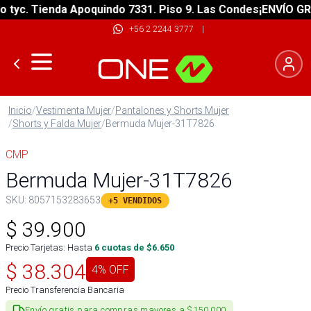
yc. Tienda Apoquindo 7331. Piso 9. Las Condes
¡ENVÍO GRATI
+56 2 2244 3777
|
Inicio
/
Vestimenta Mujer
/
Pantalones y Shorts Mujer
/
Shorts y Falda Mujer
/
Bermuda Mujer-31T7826
CMP
Bermuda Mujer-31T7826
SKU:
8057153283653
+5 VENDIDOS
$
39.900
Precio Tarjetas: Hasta
6
cuotas de $
6.650
$
38.304
4
% OFF
Precio Transferencia Bancaria
Envío gratis para compras mayores a $150.000