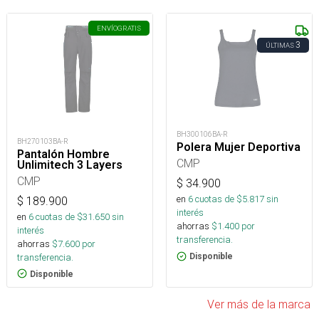
ENVÍO
GRATIS
3
ÚLTIMAS
BH300106BA-R
BH270103BA-R
Polera Mujer Deportiva
Pantalón Hombre
CMP
Unlimitech 3 Layers
CMP
$
34.900
en
6
cuotas de $
5.817
sin
$
189.900
interés
en
6
cuotas de $
31.650
sin
ahorras
$
1.400
por
interés
transferencia.
ahorras
$
7.600
por
transferencia.
Disponible
Disponible
Ver más de la marca