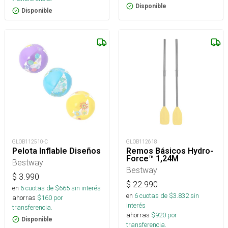
Disponible
Disponible
GLOB112510-C
GLOB112618
Pelota Inflable Diseños
Remos Básicos Hydro-
Force™ 1,24M
Bestway
Bestway
$
3.990
$
22.990
en
6
cuotas de $
665
sin interés
en
6
cuotas de $
3.832
sin
ahorras
$
160
por
interés
transferencia.
ahorras
$
920
por
Disponible
transferencia.