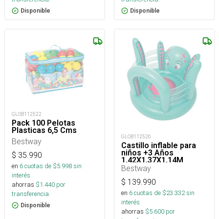
Disponible
Disponible
GLOB112522
Pack 100 Pelotas
Plasticas 6,5 Cms
GLOB112526
Bestway
Castillo inflable para
niños +3 Años
$
35.990
1,42X1,37X1,14M
en
6
cuotas de $
5.998
sin
Bestway
interés
$
139.990
ahorras
$
1.440
por
en
6
cuotas de $
23.332
sin
transferencia.
interés
Disponible
ahorras
$
5.600
por