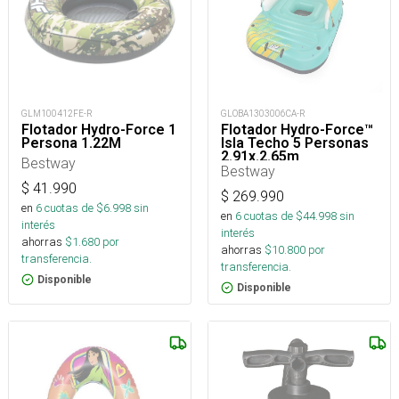
GLM100412FE-R
GLOBA1303006CA-R
Flotador Hydro-Force 1
Flotador Hydro-Force™
Persona 1.22M
Isla Techo 5 Personas
2.91x.2.65m
Bestway
Bestway
$
41.990
$
269.990
en
6
cuotas de $
6.998
sin
en
6
cuotas de $
44.998
sin
interés
interés
ahorras
$
1.680
por
ahorras
$
10.800
por
transferencia.
transferencia.
Disponible
Disponible