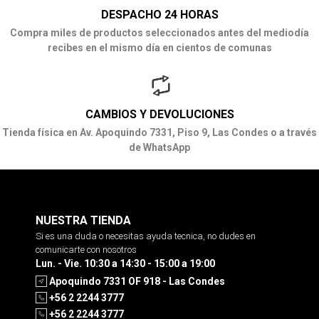
DESPACHO 24 HORAS
Compra miles de productos seleccionados antes del mediodía
recibes en el mismo día en cientos de comunas
CAMBIOS Y DEVOLUCIONES
Tienda física en Av. Apoquindo 7331, Piso 9, Las Condes o a través
de WhatsApp
NUESTRA TIENDA
Si es una duda o necesitas ayuda tecnica, no dudes en
comunicarte con nosotros
Lun. - Vie. 10:30 a 14:30 - 15:00 a 19:00
Apoquindo 7331 OF 918 - Las Condes
+56 2 2244 3777
+56 2 2244 3777