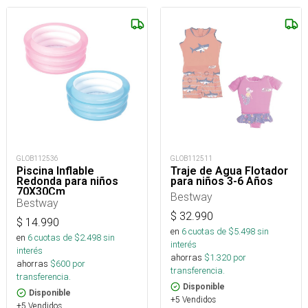
GLOB112536
GLOB112511
Piscina Inflable
Traje de Agua Flotador
Redonda para niños
para niños 3-6 Años
70X30Cm
Bestway
Bestway
$
32.990
$
14.990
en
6
cuotas de $
5.498
sin
en
6
cuotas de $
2.498
sin
interés
interés
ahorras
$
1.320
por
ahorras
$
600
por
transferencia.
transferencia.
Disponible
Disponible
+5 Vendidos
+5 Vendidos