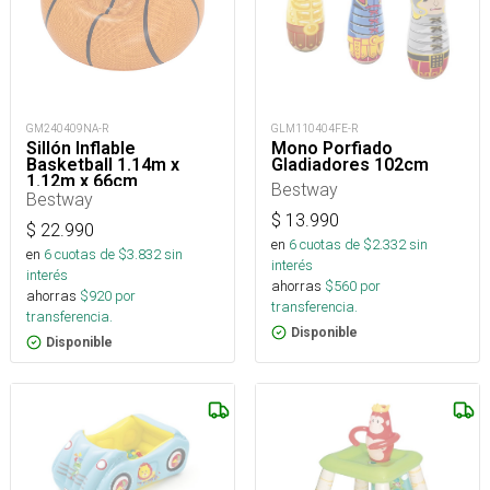
GM240409NA-R
GLM110404FE-R
Sillón Inflable
Mono Porfiado
Basketball 1.14m x
Gladiadores 102cm
1.12m x 66cm
Bestway
Bestway
$
13.990
$
22.990
en
6
cuotas de $
2.332
sin
en
6
cuotas de $
3.832
sin
interés
interés
ahorras
$
560
por
ahorras
$
920
por
transferencia.
transferencia.
Disponible
Disponible