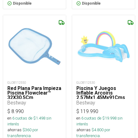
Disponible
Disponible
GLOB112550
GLOB112530
Red Plana Para Impieza
Piscina Y Juegos
Piscina Flowclear™
Inflable Arcoiris
32X30.5Cm
2.57Mx1.45Mx91Cms
Bestway
Bestway
$
8.990
$
119.990
en
6
cuotas de $
1.498
sin
en
6
cuotas de $
19.998
sin
interés
interés
ahorras
$
360
por
ahorras
$
4.800
por
transferencia.
transferencia.