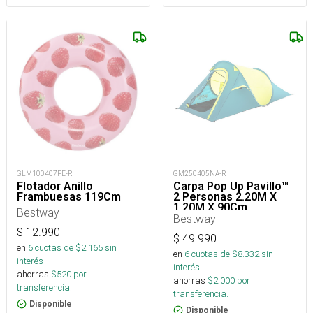
GLM100407FE-R
GM250405NA-R
Flotador Anillo
Carpa Pop Up Pavillo™
Frambuesas 119Cm
2 Personas 2.20M X
1.20M X 90Cm
Bestway
Bestway
$
12.990
$
49.990
en
6
cuotas de $
2.165
sin
en
6
cuotas de $
8.332
sin
interés
interés
ahorras
$
520
por
ahorras
$
2.000
por
transferencia.
transferencia.
Disponible
Disponible