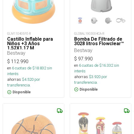
GLM110405FE-R
GLOBAL1903004CA-R
Castillo Inflable para
Bomba De Filtrado de
Niños +3 Años
3028 litros Flowclear™
1,52X1,17 M
Bestway
Bestway
$
97.990
$
112.990
en
6
cuotas de $
16.332
sin
en
6
cuotas de $
18.832
sin
interés
interés
ahorras
$
3.920
por
ahorras
$
4.520
por
transferencia.
transferencia.
Disponible
Disponible