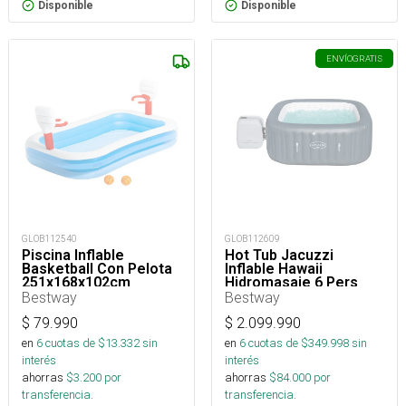
Disponible
Disponible
ENVÍO
GRATIS
GLOB112540
GLOB112609
Piscina Inflable
Hot Tub Jacuzzi
Basketball Con Pelota
Inflable Hawaii
251x168x102cm
Hidromasaje 6 Pers
Bestway
Bestway
$
79.990
$
2.099.990
en
6
cuotas de $
13.332
sin
en
6
cuotas de $
349.998
sin
interés
interés
ahorras
$
3.200
por
ahorras
$
84.000
por
transferencia.
transferencia.