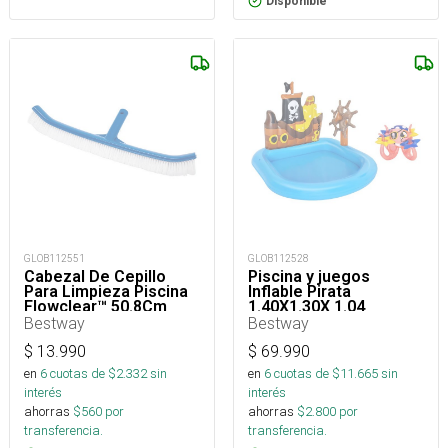
Disponible
GLOB112551
GLOB112528
Cabezal De Cepillo
Piscina y juegos
Para Limpieza Piscina
Inflable Pirata
Flowclear™ 50.8Cm
1.40X1.30X 1.04
Bestway
Bestway
$
13.990
$
69.990
en
6
cuotas de $
2.332
sin
en
6
cuotas de $
11.665
sin
interés
interés
ahorras
$
560
por
ahorras
$
2.800
por
transferencia.
transferencia.