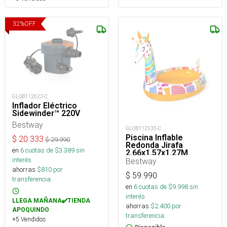
32
%
OFF
GLOB112623-C
Inflador Eléctrico
Sidewinder™ 220V
Bestway
GLOB112535-C
Piscina Inflable
$
20.333
$
29.990
Redonda Jirafa
en
6
cuotas de $
3.389
sin
2.66x1.57x1.27M
interés
Bestway
ahorras
$
810
por
$
59.990
transferencia.
en
6
cuotas de $
9.998
sin
interés
LLEGA MAÑANA✔️TIENDA
ahorras
$
2.400
por
APOQUINDO
transferencia.
+5 Vendidos