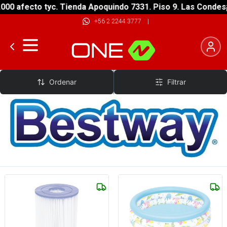
fecto tyc. Tienda Apoquindo 7331. Piso 9. Las Condes
¡ENVÍ
+56 2 2244 3777
|
Bestway
Ordenar
Filtrar