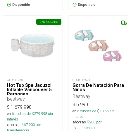
Disponible
Disponible
ENVÍO
GRATIS
GLOB112607
GLOB112521
Hot Tub Spa Jacuzzi
Gorra De Natación Para
Inflable Vancouver 5
Niños
Personas
Bestway
Bestway
$
6.990
$
1.679.990
en
6
cuotas de $
1.165
sin
en
6
cuotas de $
279.998
sin
interés
interés
ahorras
$
280
por
ahorras
$
67.200
por
transferencia.
transferencia.