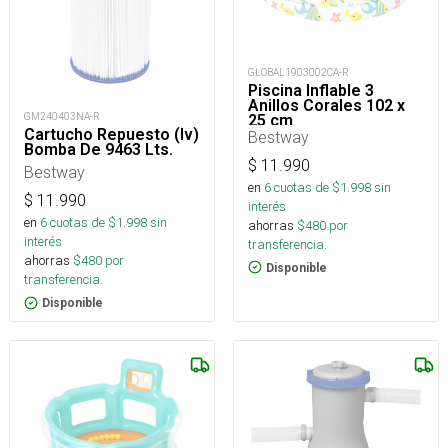
GLOBAL1903002CA-R
Piscina Inflable 3
Anillos Corales 102 x
GM240403NA-R
25 cm
Cartucho Repuesto (Iv)
Bestway
Bomba De 9463 Lts.
$
11.990
Bestway
en
6
cuotas de $
1.998
sin
$
11.990
interés
en
6
cuotas de $
1.998
sin
ahorras
$
480
por
interés
transferencia.
ahorras
$
480
por
Disponible
transferencia.
Disponible