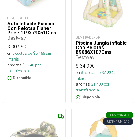
GLM110401FE-R
Auto Inflable Piscina
Con Pelotas Fisher
Price 119X79X51Cms
Bestway
GLM110402FE-R
Piscina Jungla inflable
$
30.990
Con Pelotas
89X86X107Cms
en
6
cuotas de $
5.165
sin
Bestway
interés
ahorras
$
1.240
por
$
34.990
transferencia.
en
6
cuotas de $
5.832
sin
interés
Disponible
ahorras
$
1.400
por
transferencia.
Disponible
ENVÍO
GRATIS
ÚLTIMA UNIDAD