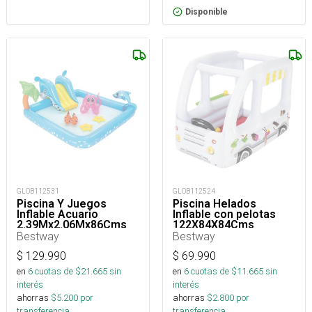
Disponible
GLOB112531
GLOB112524
Piscina Y Juegos
Piscina Helados
Inflable Acuario
Inflable con pelotas
2.39Mx2.06Mx86Cms
122X84X84Cms
Bestway
Bestway
$
129.990
$
69.990
en
6
cuotas de $
21.665
sin
en
6
cuotas de $
11.665
sin
interés
interés
ahorras
$
5.200
por
ahorras
$
2.800
por
transferencia.
transferencia.