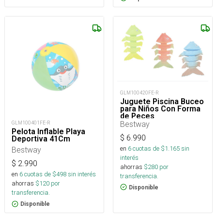
GLM100420FE-R
Juguete Piscina Buceo
para Niños Con Forma
de Peces
Bestway
GLM100401FE-R
Pelota Inflable Playa
$
6.990
Deportiva 41Cm
en
6
cuotas de $
1.165
sin
Bestway
interés
$
2.990
ahorras
$
280
por
en
6
cuotas de $
498
sin interés
transferencia.
ahorras
$
120
por
Disponible
transferencia.
Disponible