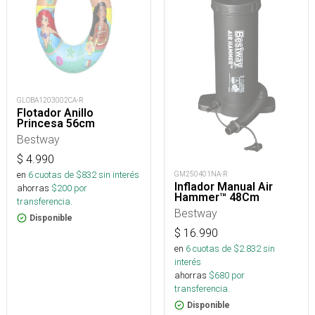
GLOBA1203002CA-R
Flotador Anillo
Princesa 56cm
Bestway
$
4.990
en
6
cuotas de $
832
sin interés
GM250401NA-R
Inflador Manual Air
ahorras
$
200
por
Hammer™ 48Cm
transferencia.
Bestway
Disponible
$
16.990
en
6
cuotas de $
2.832
sin
interés
ahorras
$
680
por
transferencia.
Disponible