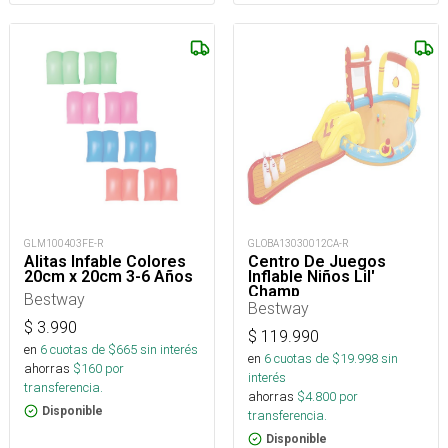
GLM100403FE-R
GLOBA13030012CA-R
Alitas Infable Colores
Centro De Juegos
20cm x 20cm 3-6 Años
Inflable Niños Lil'
Champ
Bestway
Bestway
$
3.990
$
119.990
en
6
cuotas de $
665
sin interés
en
6
cuotas de $
19.998
sin
ahorras
$
160
por
interés
transferencia.
ahorras
$
4.800
por
Disponible
transferencia.
Disponible