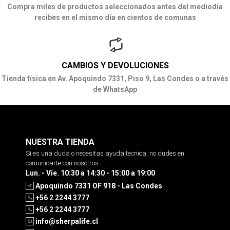
Compra miles de productos seleccionados antes del mediodía
recibes en el mismo día en cientos de comunas
CAMBIOS Y DEVOLUCIONES
Tienda física en Av. Apoquindo 7331, Piso 9, Las Condes o a través
de WhatsApp
NUESTRA TIENDA
Si es una duda o necesitas ayuda tecnica, no dudes en
comunicarte con nosotros
Lun. - Vie. 10:30 a 14:30 - 15:00 a 19:00
Apoquindo 7331 OF 918 - Las Condes
+56 2 2244 3777
+56 2 2244 3777
info@sherpalife.cl