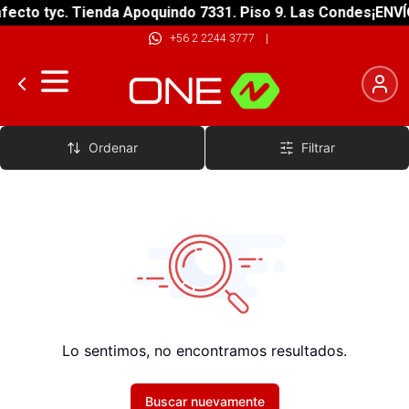
ecto tyc. Tienda Apoquindo 7331. Piso 9. Las Condes
¡ENVÍO
+56 2 2244 3777
|
Bicicletas de Ruta
Ordenar
Filtrar
Lo sentimos, no encontramos resultados.
Buscar nuevamente