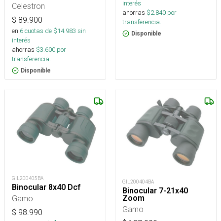
interés
Celestron
ahorras
$
2.840
por
$
89.900
transferencia.
en
6
cuotas de $
14.983
sin
Disponible
interés
ahorras
$
3.600
por
transferencia.
Disponible
GIL200405BA
GIL200404BA
Binocular 8x40 Dcf
Binocular 7-21x40
Zoom
Gamo
Gamo
$
98.990