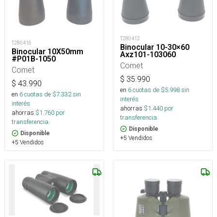
T280412
T280416
Binocular 10-30×60
Binocular 10X50mm
Axz101-103060
#P01B-1050
Comet
Comet
$
35.990
$
43.990
en
6
cuotas de $
5.998
sin
en
6
cuotas de $
7.332
sin
interés
interés
ahorras
$
1.440
por
ahorras
$
1.760
por
transferencia.
transferencia.
Disponible
Disponible
+5 Vendidos
+5 Vendidos