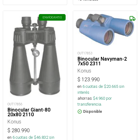
ENVÍO
GRATIS
OUT17853
Binocular Navyman-2
7x50 2311
Konus
$
123.990
en
6
cuotas de $
20.665
sin
interés
ahorras
$
4.960
por
transferencia.
OUT17856
Binocular Giant-80
Disponible
20x80 2110
Konus
$
280.990
en
6
cuotas de $
46.832
sin