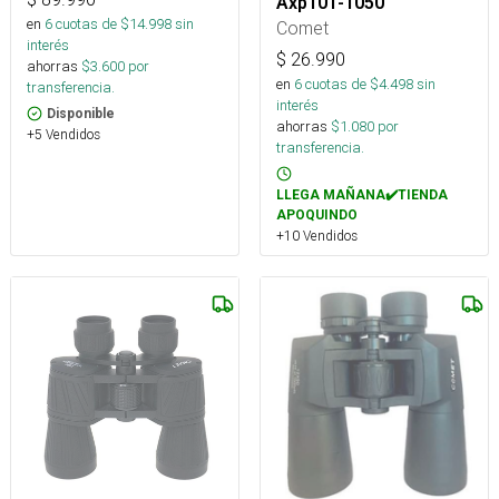
Axp101-1050
en
6
cuotas de $
14.998
sin
Comet
interés
$
26.990
ahorras
$
3.600
por
en
6
cuotas de $
4.498
sin
transferencia.
interés
Disponible
ahorras
$
1.080
por
+5 Vendidos
transferencia.
LLEGA MAÑANA✔️TIENDA
APOQUINDO
+10 Vendidos