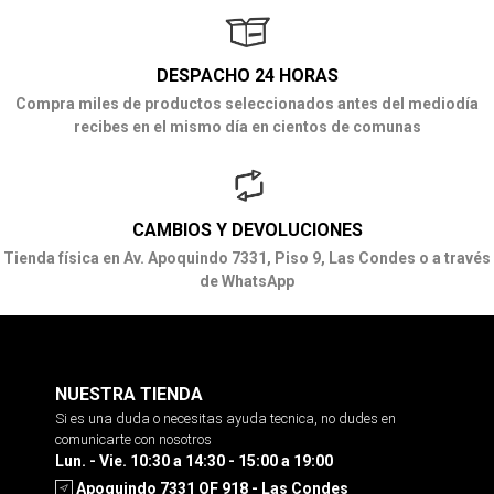
DESPACHO 24 HORAS
Compra miles de productos seleccionados antes del mediodía
recibes en el mismo día en cientos de comunas
CAMBIOS Y DEVOLUCIONES
Tienda física en Av. Apoquindo 7331, Piso 9, Las Condes o a través
de WhatsApp
NUESTRA TIENDA
Si es una duda o necesitas ayuda tecnica, no dudes en
comunicarte con nosotros
Lun. - Vie. 10:30 a 14:30 - 15:00 a 19:00
Apoquindo 7331 OF 918 - Las Condes