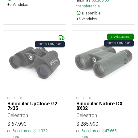
ahorras
$
3.200
por
+5 Vendidos
transferencia.
Disponible
+5 Vendidos
ENVÍO
GRATIS
ÚLTIMA UNIDAD
ÚLTIMA UNIDAD
OUT31356
OUT31358
Binocular UpClose G2
Binocular Nature DX
7x35
8X32
Celestron
Celestron
$
67.990
$
285.990
en
6
cuotas de $
11.332
sin
en
6
cuotas de $
47.665
sin
interés
interés