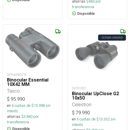
ahorras
$
460
por
transferencia.
Disponible
ÚLTIMA UNIDAD
OUTvic090216
Binocular Essential
10X42 MM
OUT31357
Tasco
Binocular UpClose G2
10x50
$
95.990
Celestron
en
6
cuotas de $
15.998
sin
interés
$
79.990
ahorras
$
3.840
por
en
6
cuotas de $
13.332
sin
transferencia.
interés
Disponible