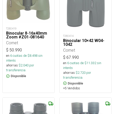
T280419
Binocular 8-16x40mm
T280414
Zoom #Z01-081640
Binocular 10×42 W04-
Comet
1042
Comet
$
50.990
en
6
cuotas de $
8.498
sin
$
67.990
interés
en
6
cuotas de $
11.332
sin
ahorras
$
2.040
por
interés
transferencia.
ahorras
$
2.720
por
Disponible
transferencia.
Disponible
+5 Vendidos