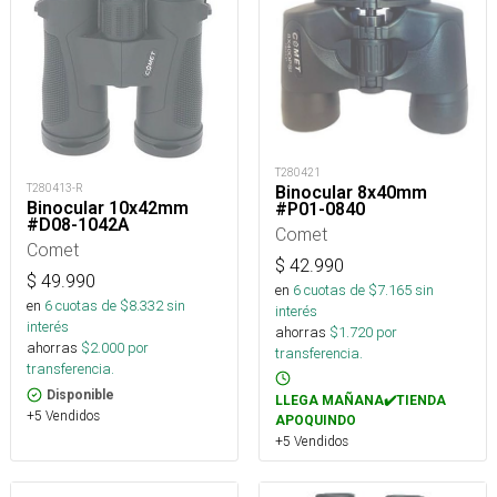
T280421
T280413-R
Binocular 8x40mm
Binocular 10x42mm
#P01-0840
#D08-1042A
Comet
Comet
$
42.990
$
49.990
en
6
cuotas de $
7.165
sin
en
6
cuotas de $
8.332
sin
interés
interés
ahorras
$
1.720
por
ahorras
$
2.000
por
transferencia.
transferencia.
Disponible
LLEGA MAÑANA✔️TIENDA
+5 Vendidos
APOQUINDO
+5 Vendidos