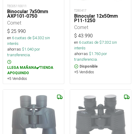
TEC05110011
Binocular 7x50mm
T280417
AXP101-0750
Binocular 12x50mm
P11-1250
Comet
Comet
$
25.990
$
43.990
en
6
cuotas de $
4.332
sin
en
6
cuotas de $
7.332
sin
interés
interés
ahorras
$
1.040
por
ahorras
$
1.760
por
transferencia.
transferencia.
Disponible
LLEGA MAÑANA✔️TIENDA
+5 Vendidos
APOQUINDO
+5 Vendidos