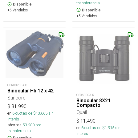
transferencia.
Disponible
+5 Vendidos
Disponible
+5 Vendidos
ODR082804-C
Binocular Hb 12 x 42
GS061003-R
Suncore
Binocular 8X21
Compacto
$
81.990
Quail
en
6
cuotas de $
13.665
sin
interés
$
11.490
ahorras
$
3.280
por
en
6
cuotas de $
1.915
sin
transferencia.
interés
Disponible