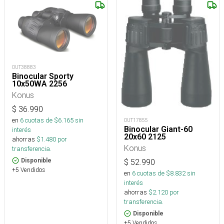
OUT38883
Binocular Sporty
10x50WA 2256
Konus
$
36.990
en
6
cuotas de $
6.165
sin
OUT17855
Binocular Giant-60
interés
20x60 2125
ahorras
$
1.480
por
Konus
transferencia.
Disponible
$
52.990
+5 Vendidos
en
6
cuotas de $
8.832
sin
interés
ahorras
$
2.120
por
transferencia.
Disponible
+5 Vendidos