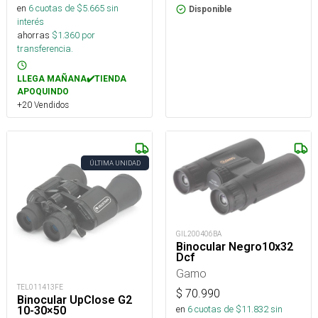
en
6
cuotas de $
5.665
sin
Disponible
interés
ahorras
$
1.360
por
transferencia.
LLEGA MAÑANA✔️TIENDA
APOQUINDO
+20 Vendidos
ÚLTIMA UNIDAD
GIL200406BA
Binocular Negro10x32
Dcf
Gamo
TEL011413FE
$
70.990
Binocular UpClose G2
en
6
cuotas de $
11.832
sin
10-30×50