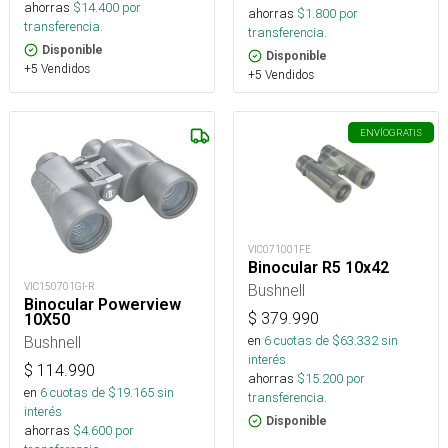
ahorras
$
14.400
por
ahorras
$
1.800
por
transferencia.
transferencia.
Disponible
Disponible
+5 Vendidos
+5 Vendidos
ENVÍO
GRATIS
VIC071001FE
Binocular R5 10x42
Bushnell
VIC150701GI-R
Binocular Powerview
$
379.990
10X50
en
6
cuotas de $
63.332
sin
Bushnell
interés
$
114.990
ahorras
$
15.200
por
en
6
cuotas de $
19.165
sin
transferencia.
interés
Disponible
ahorras
$
4.600
por