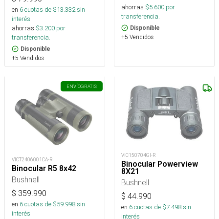
ahorras
$
5.600
por
en
6
cuotas de $
13.332
sin
transferencia.
interés
ahorras
$
3.200
por
Disponible
transferencia.
+5 Vendidos
Disponible
+5 Vendidos
ENVÍO
GRATIS
VIC150704GI-R
VICT2406001CA-R
Binocular Powerview
Binocular R5 8x42
8X21
Bushnell
Bushnell
$
359.990
$
44.990
en
6
cuotas de $
59.998
sin
en
6
cuotas de $
7.498
sin
interés
interés