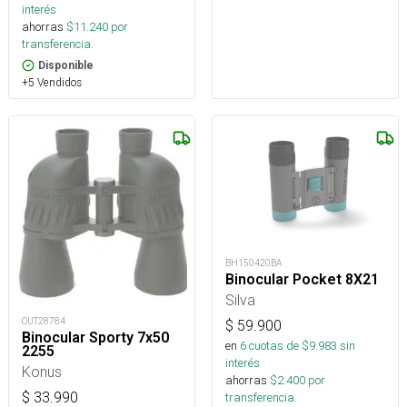
interés
ahorras
$
11.240
por
transferencia.
Disponible
+5 Vendidos
BH150420BA
Binocular Pocket 8X21
Silva
OUT28784
$
59.900
Binocular Sporty 7x50
en
6
cuotas de $
9.983
sin
2255
interés
Konus
ahorras
$
2.400
por
$
33.990
transferencia.