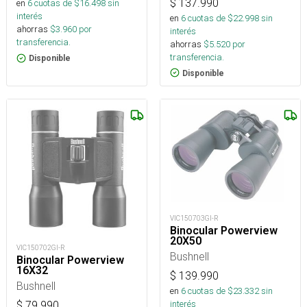
$
137.990
en
6
cuotas de $
16.498
sin
interés
en
6
cuotas de $
22.998
sin
ahorras
$
3.960
por
interés
transferencia.
ahorras
$
5.520
por
transferencia.
Disponible
Disponible
VIC150703GI-R
Binocular Powerview
20X50
VIC150702GI-R
Bushnell
Binocular Powerview
16X32
$
139.990
Bushnell
en
6
cuotas de $
23.332
sin
interés
$
79.990