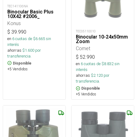
TEC141106NA
Binocular Basic Plus
10X42 #2006_
Konus
$
39.990
TEC05110010
Binocular 10-24x50mm
en
6
cuotas de $
6.665
sin
Zoom
interés
Comet
ahorras
$
1.600
por
transferencia.
$
52.990
Disponible
en
6
cuotas de $
8.832
sin
+5 Vendidos
interés
ahorras
$
2.120
por
transferencia.
Disponible
+5 Vendidos