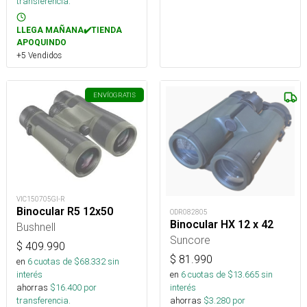
transferencia.
LLEGA MAÑANA✔️TIENDA
APOQUINDO
+5 Vendidos
ENVÍO
GRATIS
VIC150705GI-R
Binocular R5 12x50
ODR082805
Binocular HX 12 x 42
Bushnell
Suncore
$
409.990
$
81.990
en
6
cuotas de $
68.332
sin
en
6
cuotas de $
13.665
sin
interés
interés
ahorras
$
16.400
por
ahorras
$
3.280
por
transferencia.