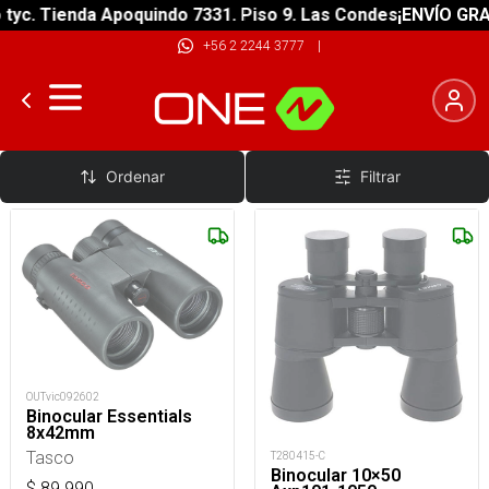
Tienda Apoquindo 7331. Piso 9. Las Condes
¡ENVÍO GRATIS! s
+56 2 2244 3777
|
Binocular
Ordenar
Filtrar
OUTvic092602
Binocular Essentials
8x42mm
Tasco
T280415-C
Binocular 10×50
$
89.990