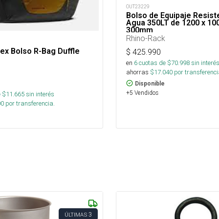
OUT23229
Bolso de Equipaje Resist
Agua 350LT de 1200 x 10
300mm
Rhino-Rack
ex Bolso R-Bag Duffle
$
425.990
en
6
cuotas de $
70.998
sin interé
ahorras
$
17.040
por transferenci
Disponible
+5 Vendidos
 $
11.665
sin interés
00
por transferencia.
3
ÚLTIMAS