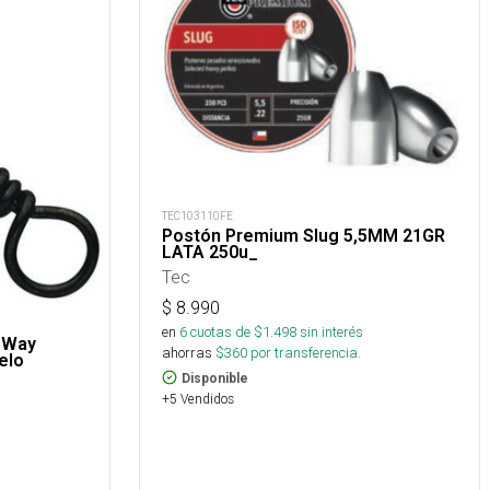
TEC103110FE
Postón Premium Slug 5,5MM 21GR
LATA 250u_
Tec
$
8.990
en
6
cuotas de $
1.498
sin interés
-Way
ahorras
$
360
por transferencia.
elo
Disponible
+5 Vendidos