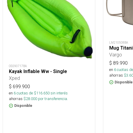
LM210508BA
Mug Titani
Vargo
$
89.990
OD290717BA
en
6
cuotas de
Kayak Inflable Ww - Single
ahorras
$
3.6
Xped
Disponible
$
699.900
en
6
cuotas de $
116.650
sin interés
ahorras
$
28.000
por transferencia.
Disponible