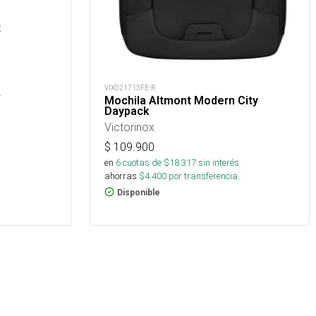
x
VIX021713FE-R
.
Mochila Altmont Modern City
Daypack
Victorinox
$
109.900
en
6
cuotas de $
18.317
sin interés
ahorras
$
4.400
por transferencia.
Disponible