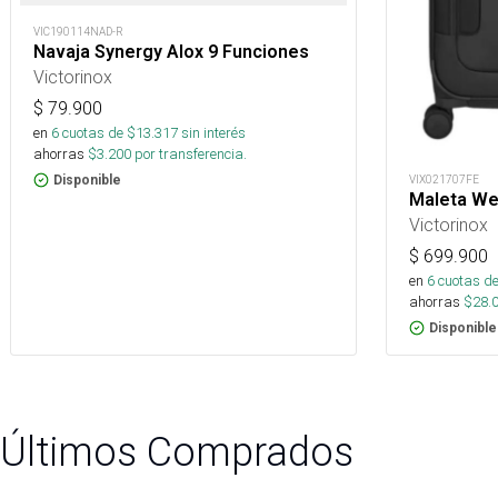
VIC190114NAD-R
Navaja Synergy Alox 9 Funciones
Victorinox
$
79.900
en
6
cuotas de $
13.317
sin interés
ahorras
$
3.200
por transferencia.
Disponible
VIX021707FE
Maleta Wer
Victorinox
$
699.900
en
6
cuotas de
ahorras
$
28.
Disponible
Últimos Comprados