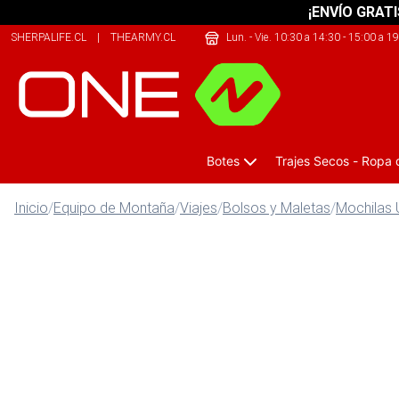
¡ENVÍO GRATI
SHERPALIFE.CL
|
THEARMY.CL
|
JUSTBIKE.CL
Lun. - Vie. 10:30 a 14:30 - 15:00 a 1
Botes
Trajes Secos - Ropa
Inicio
/
Equipo de Montaña
/
Viajes
/
Bolsos y Maletas
/
Mochilas 