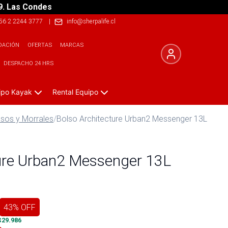
9. Las Condes
56 2 2244 3777
|
info@sherpalife.cl
DACIÓN
OFERTAS
MARCAS
DESPACHO 24 HRS
ipo Kayak
Rental Equipo
lsos y Morrales
/
Bolso Architecture Urban2 Messenger 13L
ture Urban2 Messenger 13L
43
% OFF
$
29.986