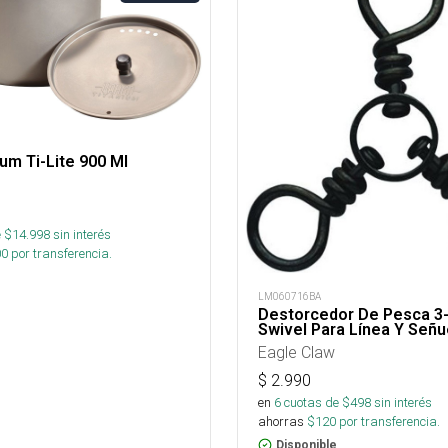
um Ti-Lite 900 Ml
 $
14.998
sin interés
00
por transferencia.
LM060716BA
Destorcedor De Pesca 3
Swivel Para Línea Y Señu
Eagle Claw
$
2.990
en
6
cuotas de $
498
sin interés
ahorras
$
120
por transferencia.
Disponible