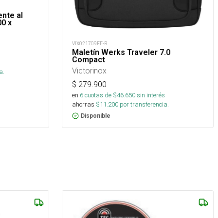
ente al
00 x
VIX021709FE-R
Maletín Werks Traveler 7.0
Compact
s
Victorinox
a.
$
279.900
en
6
cuotas de $
46.650
sin interés
ahorras
$
11.200
por transferencia.
Disponible