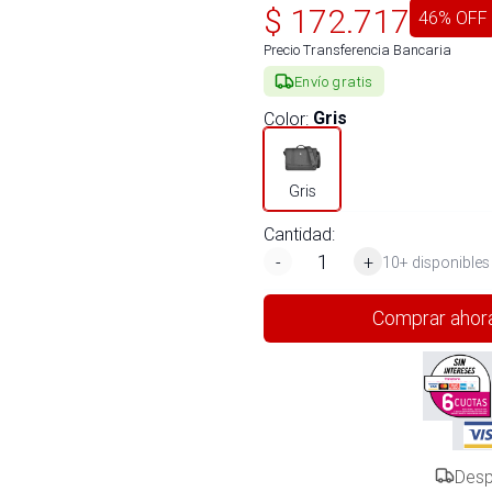
$
172.717
46
% OFF
Precio Transferencia Bancaria
Envío gratis
Color
:
Gris
Gris
Cantidad:
-
+
10+ disponibles
Comprar ahor
Desp