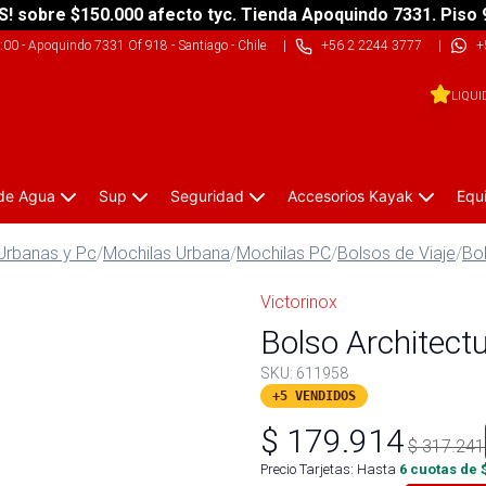
S! sobre $150.000 afecto tyc. Tienda Apoquindo 7331. Piso 
9:00
-
Apoquindo 7331 Of 918 - Santiago - Chile
|
+56 2 2244 3777
|
+
LIQUI
 de Agua
Sup
Seguridad
Accesorios Kayak
Equ
Urbanas y Pc
/
Mochilas Urbana
/
Mochilas PC
/
Bolsos de Viaje
/
Bo
Victorinox
Bolso Architec
SKU:
611958
+5 VENDIDOS
$
179.914
$
317.241
Precio Tarjetas: Hasta
6
cuotas de 