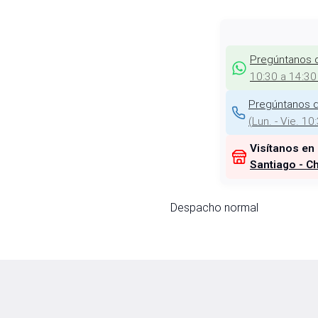
Pregúntanos 
10:30 a 14:30
Pregúntanos d
(
Lun. - Vie. 10
Visítanos en
Santiago - Ch
Despacho normal