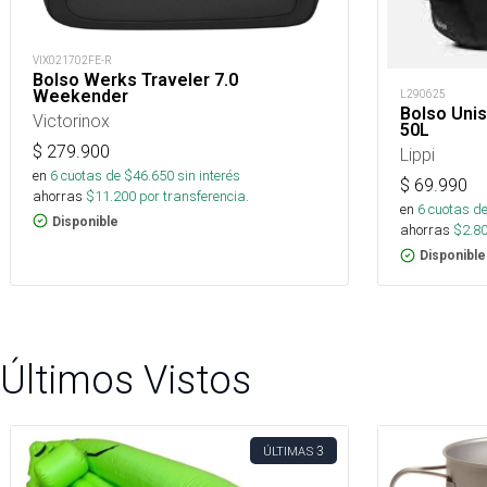
VIX021702FE-R
Bolso Werks Traveler 7.0
Weekender
L290625
Bolso Unis
Victorinox
50L
$
279.900
Lippi
en
6
cuotas de $
46.650
sin interés
$
69.990
ahorras
$
11.200
por transferencia.
en
6
cuotas de
Disponible
ahorras
$
2.8
Disponible
Últimos Vistos
3
ÚLTIMAS