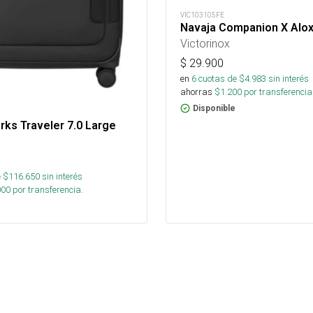
VIC103105FE
Navaja Companion X Alo
Victorinox
$
29.900
en
6
cuotas de $
4.983
sin interés
ahorras
$
1.200
por transferencia
Disponible
ks Traveler 7.0 Large
 $
116.650
sin interés
000
por transferencia.