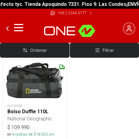
ecto tyc. Tienda Apoquindo 7331. Piso 9. Las Condes
¡ENVÍO
+56 2 2244 3777
|
Bolsos Estancos
Ordenar
Filtrar
OUT42698
Bolso Duffle 110L
National Geographic
$
109.990
en
6
cuotas de $
18.332
sin