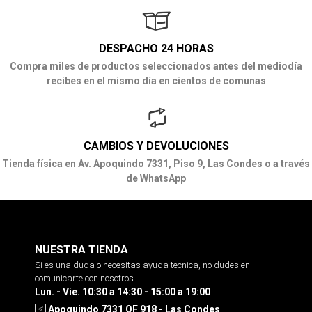
DESPACHO 24 HORAS
Compra miles de productos seleccionados antes del mediodía
recibes en el mismo día en cientos de comunas
CAMBIOS Y DEVOLUCIONES
Tienda física en Av. Apoquindo 7331, Piso 9, Las Condes o a través
de WhatsApp
NUESTRA TIENDA
Si es una duda o necesitas ayuda tecnica, no dudes en
comunicarte con nosotros
Lun. - Vie. 10:30 a 14:30 - 15:00 a 19:00
Apoquindo 7331 OF 918 - Las Condes