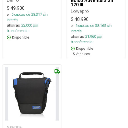
Benro
Bolso Adventura Sh
120 III
$
49.900
Lowepro
en
6
cuotas de $
8.317
sin
$
48.990
interés
ahorras
$
2.000
por
en
6
cuotas de $
8.165
sin
transferencia.
interés
ahorras
$
1.960
por
Disponible
transferencia.
Disponible
+5 Vendidos
MA020804