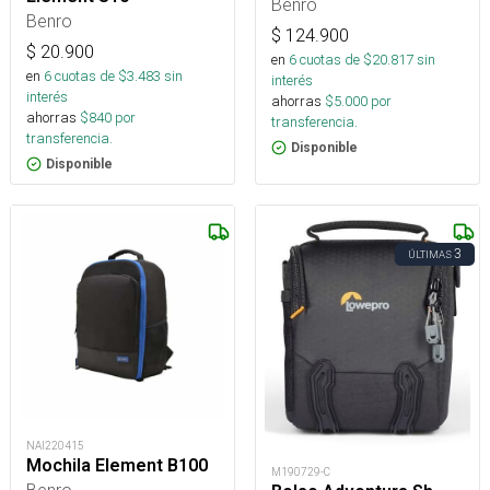
Benro
Benro
$
124.900
$
20.900
en
6
cuotas de $
20.817
sin
en
6
cuotas de $
3.483
sin
interés
interés
ahorras
$
5.000
por
ahorras
$
840
por
transferencia.
transferencia.
Disponible
Disponible
3
ÚLTIMAS
NAI220415
Mochila Element B100
M190729-C