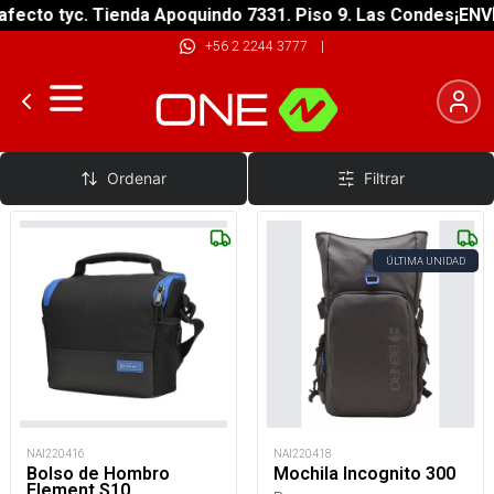
fecto tyc. Tienda Apoquindo 7331. Piso 9. Las Condes
¡ENVÍ
+56 2 2244 3777
|
Bolsos Fotográficos
Ordenar
Filtrar
ÚLTIMA UNIDAD
NAI220416
NAI220418
Bolso de Hombro
Mochila Incognito 300
Element S10