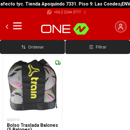
fecto tyc. Tienda Apoquindo 7331. Piso 9. Las Condes
¡ENVÍ
+56 2 2244 3777
|
Bolsos
Ordenar
Filtrar
G030713
Bolso Traslada Balones
(5 Balones)