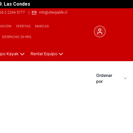
9. Las Condes
56 2 2244 3777
|
info@sherpalife.cl
DACIÓN
OFERTAS
MARCAS
DESPACHO 24 HRS
ipo Kayak
Rental Equipo
Ordenar
por