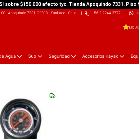
S! sobre $150.000 afecto tyc. Tienda Apoquindo 7331. Piso 
9:00
-
Apoquindo 7331 Of 918 - Santiago - Chile
|
+56 2 2244 3777
|
+
LIQUI
 de Agua
Sup
Seguridad
Accesorios Kayak
Equ