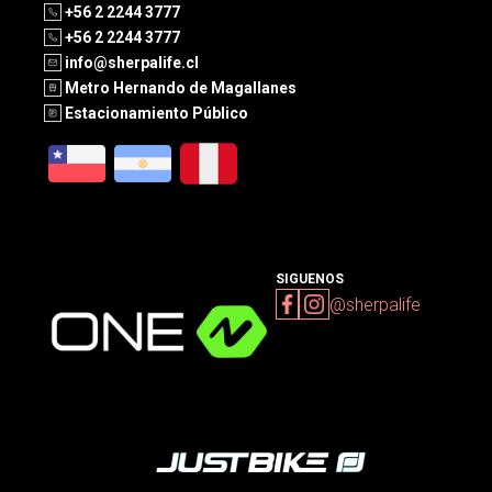
+56 2 2244 3777
+56 2 2244 3777
info@sherpalife.cl
Metro Hernando de Magallanes
Estacionamiento Público
SIGUENOS
@sherpalife