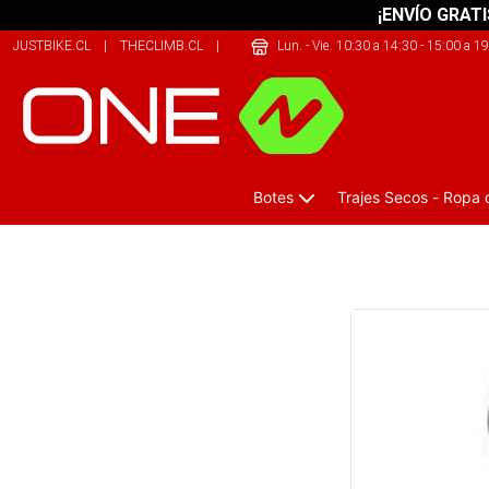
¡ENVÍO GRATI
JUSTBIKE.CL
|
THECLIMB.CL
|
THEARMY.CL
Lun. - Vie. 10:30 a 14:30 - 15:00 a 1
Botes
Trajes Secos - Ropa
Bombin de Horquilla y Shock