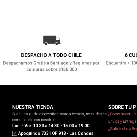
DESPACHO A TODO CHILE
6 CU
Despachamos Gratis a Santiago y Regiones por
Encuentra + 10
compras sobre $150.000
NUESTRA TIENDA
SOBRE TU P
Si es una duda o necesitas ayuda tecnica, no dudes en
¿Cómo hacer un 
comunicarte con nosotros
Envíos y Entrega
Lun. - Vie. 10:30 a 14:30 - 15:00 a 19:00
¿Satisfecho o R
Apoquindo 7331 OF 918 - Las Condes