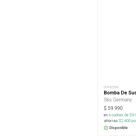
OUT42359
Bomba De Su
Sks Germany
$
59.990
en
6
cuotas de $
9.
ahorras
$
2.400
por
Disponible