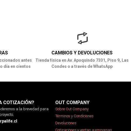
RAS
CAMBIOS Y DEVOLUCIONES
ccionados antes
Tienda física en Av. Apoquindo 7331, Piso 9, Las
o día en cientos
Condes o a través de WhatsApp
A COTIZACIÓN?
OUT COMPANY
onderemos a la brevedad para
Sobre Out Company
proyecto.
Términos y Condiciones
palife.cl
Devoluciones
Cotizaciones y ventas a empresas