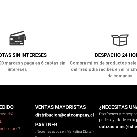
OTAS SIN INTERESES
DESPACHO 24 HO
00 marcas y paga en 6 cuotas sin
Compra miles de productos sele
intereses
del mediodía recibes en el mism
de comunas
EDIDO
VENTAS MAYORISTAS
¿NECESITAS UN
pedido?
Escríbenos y te resp
distribucion@outcompany.cl
poder ayudarte en tu 
s
PARTNER
cotizaciones@sher
eembolsado?
¿Necesitas ayuda en Marketing Digital -