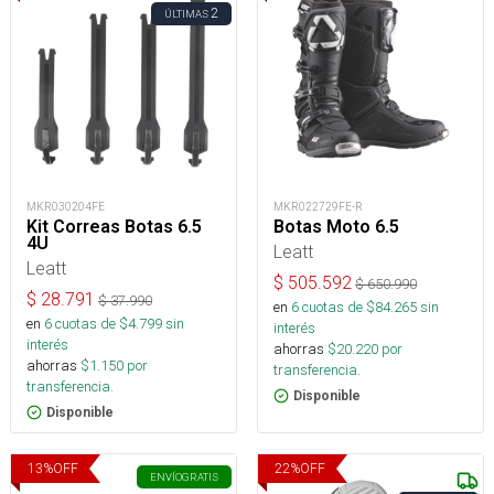
2
ÚLTIMAS
MKR030204FE
MKR022729FE-R
Kit Correas Botas 6.5
Botas Moto 6.5
4U
Leatt
Leatt
$
505.592
$
650.990
$
28.791
$
37.990
en
6
cuotas de $
84.265
sin
en
6
cuotas de $
4.799
sin
interés
interés
ahorras
$
20.220
por
ahorras
$
1.150
por
transferencia.
transferencia.
Disponible
Disponible
13
%
OFF
22
%
OFF
ENVÍO
GRATIS