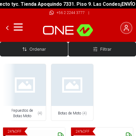
to tyc. Tienda Apoquindo 7331. Piso 9. Las Condes
¡ENVÍO G
+56 2 2244 3777
|
Botas de Moto
Ordenar
Filtrar
Repuestos de
(
4
)
Botas de Moto
(
4
)
Botas Moto
24
%
OFF
24
%
OFF