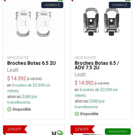
2
2
ÚLTIMAS
ÚLTIMAS
MKR030207FE
MKR030206FE
Broches Botas 6.5 2U
Broches Botas 6.5 /
ADV 7.5 2U
Leatt
Leatt
$
14.392
$
18.990
$
14.392
$
18.990
en
6
cuotas de $
2.399
sin
en
6
cuotas de $
2.399
sin
interés
interés
ahorras
$
580
por
ahorras
$
580
por
transferencia.
transferencia.
Disponible
Disponible
24
%
OFF
22
%
OFF
ENVÍO
GRATIS