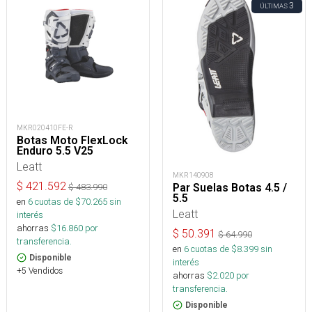
3
ÚLTIMAS
MKR020410FE-R
Botas Moto FlexLock
Enduro 5.5 V25
Leatt
MKR140908
$
421.592
Par Suelas Botas 4.5 /
$
483.990
5.5
en
6
cuotas de $
70.265
sin
Leatt
interés
ahorras
$
16.860
por
$
50.391
$
64.990
transferencia.
en
6
cuotas de $
8.399
sin
Disponible
interés
+5 Vendidos
ahorras
$
2.020
por
transferencia.
Disponible