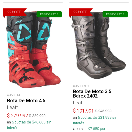
22
%
OFF
22
%
OFF
ENVÍO
GRATIS
ENVÍO
GRATIS
m150309-C
Bota De Moto 3.5
Bdrex 2402
m150314
Bota De Moto 4.5
Leatt
Leatt
$
191.991
$
246.990
$
279.992
$
359.990
en
6
cuotas de $
31.999
sin
en
6
cuotas de $
46.665
sin
interés
interés
ahorras
$
7.680
por