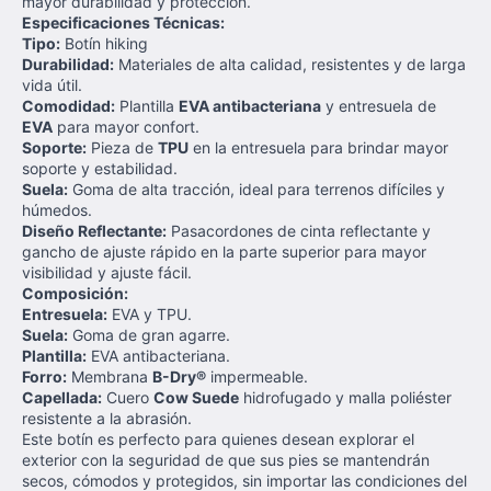
mayor durabilidad y protección.
Especificaciones Técnicas:
Tipo:
Botín hiking
Durabilidad:
Materiales de alta calidad, resistentes y de larga
vida útil.
Comodidad:
Plantilla
EVA antibacteriana
y entresuela de
EVA
para mayor confort.
Soporte:
Pieza de
TPU
en la entresuela para brindar mayor
soporte y estabilidad.
Suela:
Goma de alta tracción, ideal para terrenos difíciles y
húmedos.
Diseño Reflectante:
Pasacordones de cinta reflectante y
gancho de ajuste rápido en la parte superior para mayor
visibilidad y ajuste fácil.
Composición:
Entresuela:
EVA y TPU.
Suela:
Goma de gran agarre.
Plantilla:
EVA antibacteriana.
Forro:
Membrana
B-Dry®
impermeable.
Capellada:
Cuero
Cow Suede
hidrofugado y malla poliéster
resistente a la abrasión.
Este botín es perfecto para quienes desean explorar el
exterior con la seguridad de que sus pies se mantendrán
secos, cómodos y protegidos, sin importar las condiciones del