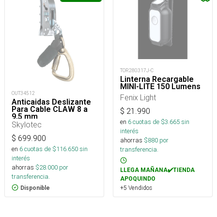
TOR280317J-C
Linterna Recargable
MINI-LITE 150 Lumens
OUT34512
Fenix Light
Anticaidas Deslizante
Para Cable CLAW 8 a
$
21.990
9,5 mm
en
6
cuotas de $
3.665
sin
Skylotec
interés
$
699.900
ahorras
$
880
por
en
6
cuotas de $
116.650
sin
transferencia.
interés
ahorras
$
28.000
por
LLEGA MAÑANA✔️TIENDA
transferencia.
APOQUINDO
+5 Vendidos
Disponible