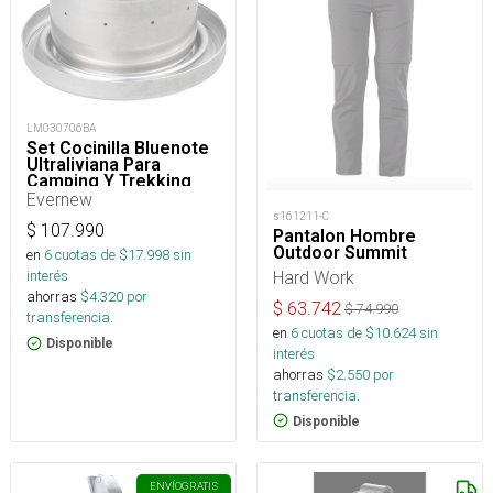
LM030706BA
Set Cocinilla Bluenote
Ultraliviana Para
Camping Y Trekking
Evernew
s161211-C
$
107.990
Pantalon Hombre
Outdoor Summit
en
6
cuotas de $
17.998
sin
Hard Work
interés
ahorras
$
4.320
por
$
63.742
$
74.990
transferencia.
en
6
cuotas de $
10.624
sin
Disponible
interés
ahorras
$
2.550
por
transferencia.
Disponible
ENVÍO
GRATIS