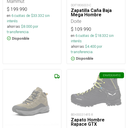
Mammut
DOIT1806003-C
$
199.990
Zapatilla Caña Baja
Mega Hombre
en
6
cuotas de $
33.332
sin
Doite
interés
ahorras
$
8.000
por
$
109.990
transferencia.
en
6
cuotas de $
18.332
sin
Disponible
interés
ahorras
$
4.400
por
transferencia.
Disponible
ENVÍO
GRATIS
BEH300314FE-R
Zapato Hombre
Rapace GTX