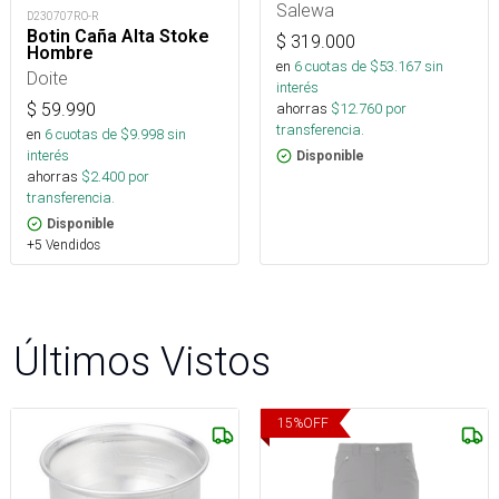
Salewa
D230707RO-R
Botin Caña Alta Stoke
$
319.000
Hombre
en
6
cuotas de $
53.167
sin
Doite
interés
ahorras
$
12.760
por
$
59.990
transferencia.
en
6
cuotas de $
9.998
sin
interés
Disponible
ahorras
$
2.400
por
transferencia.
Disponible
+5 Vendidos
Últimos Vistos
15
%
OFF