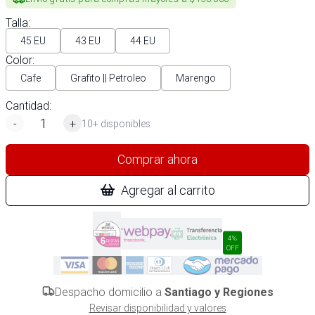
Talla
:
45 EU
43 EU
44 EU
Color
:
Cafe
Grafito || Petroleo
Marengo
Cantidad:
-
+
10+ disponibles
Comprar ahora
Agregar al carrito
4%
OFF
Despacho domicilio a
Santiago y Regiones
Revisar disponibilidad y valores