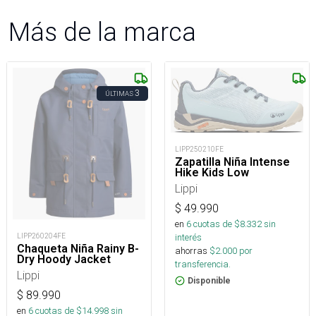
Más de la marca
3
ÚLTIMAS
LIPP250210FE
Zapatilla Niña Intense
Hike Kids Low
Lippi
$
49.990
en
6
cuotas de $
8.332
sin
LIPP260204FE
interés
Chaqueta Niña Rainy B-
ahorras
$
2.000
por
Dry Hoody Jacket
transferencia.
Lippi
Disponible
$
89.990
en
6
cuotas de $
14.998
sin