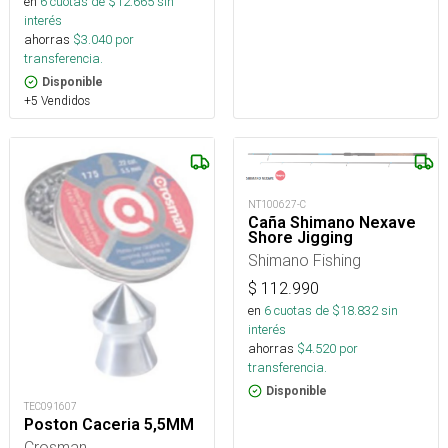
en
6
cuotas de $
12.665
sin
interés
ahorras
$
3.040
por
transferencia.
Disponible
+5 Vendidos
NT100627-C
Caña Shimano Nexave
Shore Jigging
Shimano Fishing
$
112.990
en
6
cuotas de $
18.832
sin
interés
ahorras
$
4.520
por
transferencia.
Disponible
TEC091607
Poston Caceria 5,5MM
Crosman