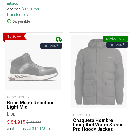
interés
ahorras
$
3.600
por
transferencia.
Disponible
15
%
OFF
ENVÍO
GRATIS
2
ÚLTIMAS
2
ÚLTIMAS
B2B220402FE-R
Botin Mujer Reaction
Light Mid
Lippi
LIPP280203FE
Chaqueta Hombre
$
84.915
$
99.900
Long And Warm Steam
en
6
cuotas de $
14.153
sin
Pro Hoody Jacket