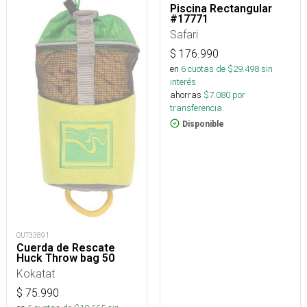
Piscina Rectangular
#17771
Safari
$
176.990
en
6
cuotas de $
29.498
sin
interés
ahorras
$
7.080
por
transferencia.
Disponible
OUT33891
Cuerda de Rescate
Huck Throw bag 50
Kokatat
$
75.990