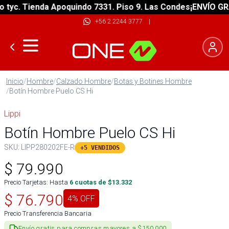
c. Tienda Apoquindo 7331. Piso 9. Las Condes
¡ENVÍO GRATIS
+56 2 2244 3777
|
Inicio
/
Hombre
/
Calzado Hombre
/
Botas y Botines Hombre
/
Botín Hombre Puelo CS Hi
Lippi
Botín Hombre Puelo CS Hi
SKU:
LIPP280202FE-R
+5 VENDIDOS
$
79.990
Precio Tarjetas: Hasta
6
cuotas de $
13.332
$
76.790
4
% OFF
Precio Transferencia Bancaria
Envío gratis para compras mayores a $150.000