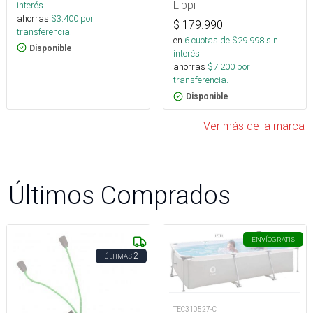
Lippi
interés
ahorras
$
3.400
por
$
179.990
transferencia.
en
6
cuotas de $
29.998
sin
Disponible
interés
ahorras
$
7.200
por
transferencia.
Disponible
Ver más de la marca
Últimos Comprados
ENVÍO
GRATIS
2
ÚLTIMAS
TEC310527-C