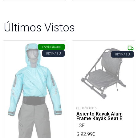
Últimos Vistos
ENVÍO
GRATIS
3
ÚLTIMAS
3
ÚLTIMAS
OUTlsf100315
Asiento Kayak Alum
Frame Kayak Seat E
LSF
$
92.990