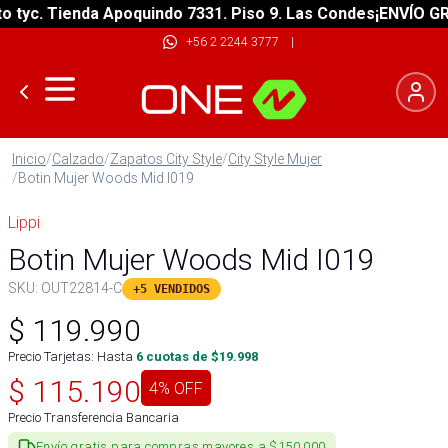
yc. Tienda Apoquindo 7331. Piso 9. Las Condes
¡ENVÍO GRATI
+56 2 2244 3777
|
Inicio
/
Calzado
/
Zapatos City Style
/
City Style Mujer
/
Botin Mujer Woods Mid I019
Lippi
Botin Mujer Woods Mid I019
SKU:
OUT22814-C
+5 VENDIDOS
$
119.990
Precio Tarjetas: Hasta
6
cuotas de $
19.998
$
115.190
4
% OFF
Precio Transferencia Bancaria
Envío gratis para compras mayores a $150.000