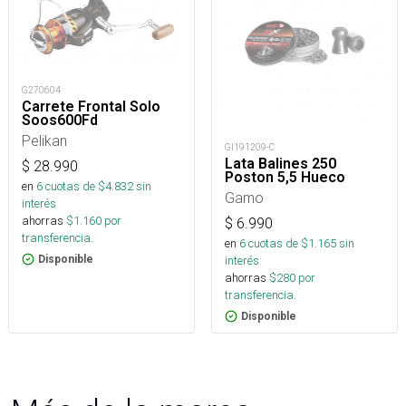
G270604
Carrete Frontal Solo
Soos600Fd
Pelikan
GI191209-C
Lata Balines 250
$
28.990
Poston 5,5 Hueco
en
6
cuotas de $
4.832
sin
Gamo
interés
ahorras
$
1.160
por
$
6.990
transferencia.
en
6
cuotas de $
1.165
sin
interés
Disponible
ahorras
$
280
por
transferencia.
Disponible