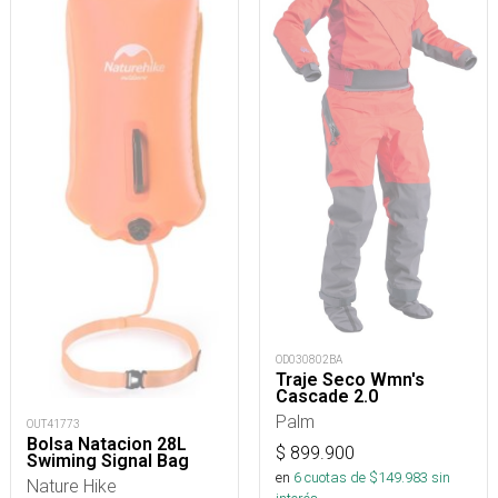
OD030802BA
Traje Seco Wmn's
Cascade 2.0
Palm
OUT41773
Bolsa Natacion 28L
$
899.900
Swiming Signal Bag
en
6
cuotas de $
149.983
sin
Nature Hike