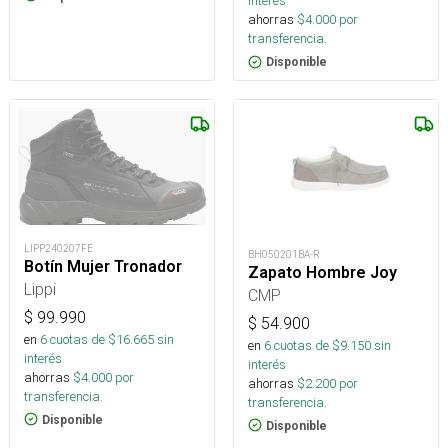
interés
ahorras
$
4.000
por
transferencia.
Disponible
LIPP240207FE
BH050201BA-R
Botín Mujer Tronador
Zapato Hombre Joy
Lippi
CMP
$
99.990
$
54.900
en
6
cuotas de $
16.665
sin
en
6
cuotas de $
9.150
sin
interés
interés
ahorras
$
4.000
por
ahorras
$
2.200
por
transferencia.
transferencia.
Disponible
Disponible