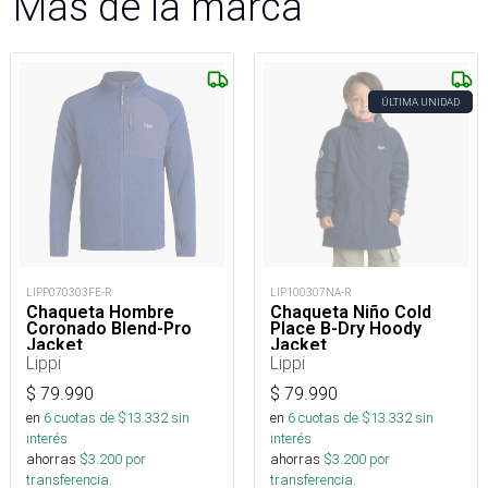
Más de la marca
ÚLTIMA UNIDAD
LIPP070303FE-R
LIP100307NA-R
Chaqueta Hombre
Chaqueta Niño Cold
Coronado Blend-Pro
Place B-Dry Hoody
Jacket
Jacket
Lippi
Lippi
$
79.990
$
79.990
en
6
cuotas de $
13.332
sin
en
6
cuotas de $
13.332
sin
interés
interés
ahorras
$
3.200
por
ahorras
$
3.200
por
transferencia.
transferencia.