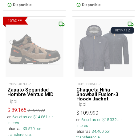
Disponible
Disponible
15
%
OFF
2
ÚLTIMAS
B2B220407FE-R
LIPP100306FE-R
Zapato Seguridad
Chaqueta Niña
Hombre Ventus MID
Snowball Fusion-3
Hoody Jacket
Lippi
Lippi
$
89.165
$
104.900
$
109.990
en
6
cuotas de $
14.861
sin
en
6
cuotas de $
18.332
sin
interés
interés
ahorras
$
3.570
por
ahorras
$
4.400
por
transferencia.
transferencia.