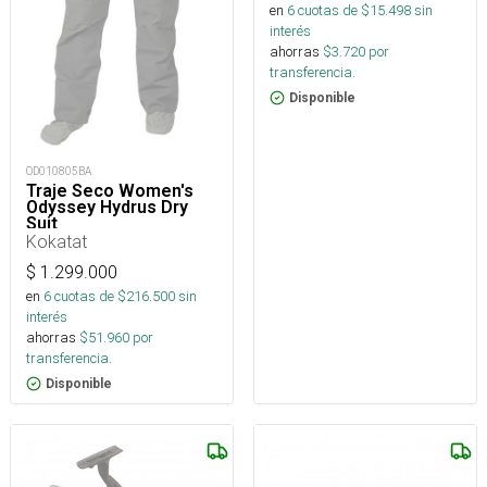
en
6
cuotas de $
15.498
sin
interés
ahorras
$
3.720
por
transferencia.
Disponible
OD010805BA
Traje Seco Women's
Odyssey Hydrus Dry
Suit
Kokatat
$
1.299.000
en
6
cuotas de $
216.500
sin
interés
ahorras
$
51.960
por
transferencia.
Disponible