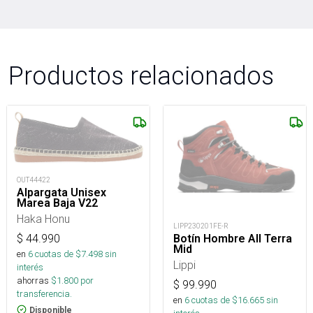
Productos relacionados
OUT44422
Alpargata Unisex
Marea Baja V22
Haka Honu
LIPP230201FE-R
$
44.990
Botín Hombre All Terra
Mid
en
6
cuotas de $
7.498
sin
Lippi
interés
ahorras
$
1.800
por
$
99.990
transferencia.
en
6
cuotas de $
16.665
sin
Disponible