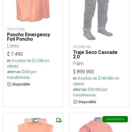
OD310705BA
Poncho Emergency
Foil Poncho
Lomo
OD030801BA
Traje Seco Cascade
$
7.490
2.0
en
6
cuotas de $
1.248
sin
Palm
interés
$
899.900
ahorras
$
300
por
transferencia.
en
6
cuotas de $
149.983
sin
interés
Disponible
ahorras
$
36.000
por
transferencia.
Disponible
ENVÍO
GRATIS