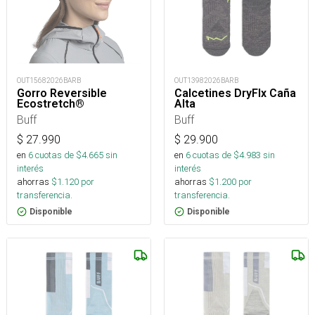
OUT15682026BARB
OUT13982026BARB
Gorro Reversible
Calcetines DryFlx Caña
Ecostretch®
Alta
Buff
Buff
$
27.990
$
29.900
en
6
cuotas de $
4.665
sin
en
6
cuotas de $
4.983
sin
interés
interés
ahorras
$
1.120
por
ahorras
$
1.200
por
transferencia.
transferencia.
Disponible
Disponible