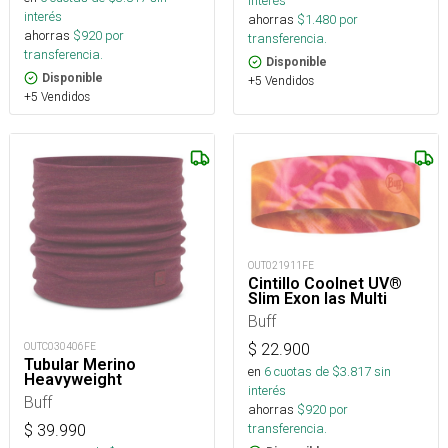
interés
interés
ahorras
$
1.480
por
ahorras
$
920
por
transferencia.
transferencia.
Disponible
Disponible
+5 Vendidos
+5 Vendidos
OUT021911FE
Cintillo Coolnet UV®
Slim Exon Ias Multi
Buff
OUTC030406FE
$
22.900
Tubular Merino
en
6
cuotas de $
3.817
sin
Heavyweight
interés
Buff
ahorras
$
920
por
transferencia.
$
39.990