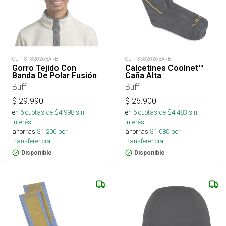
OUT18182026BARB
OUT13582026BARB
Gorro Tejido Con
Calcetines Coolnet™
Banda De Polar Fusión
Caña Alta
Buff
Buff
$
29.990
$
26.900
en
6
cuotas de $
4.998
sin
en
6
cuotas de $
4.483
sin
interés
interés
ahorras
$
1.200
por
ahorras
$
1.080
por
transferencia.
transferencia.
Disponible
Disponible