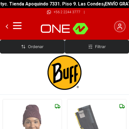
ienda Apoquindo 7331. Piso 9. Las Condes
¡ENVÍO GRATIS! so
+56 2 2244 3777
|
Buff
Ordenar
Filtrar