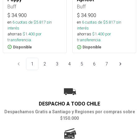
Buff
Buff
$
34.900
$
34.900
en
6
cuotas de $
5.817
sin
en
6
cuotas de $
5.817
sin
interés
interés
ahorras
$
1.400
por
ahorras
$
1.400
por
transferencia.
transferencia.
Disponible
Disponible
1
2
3
4
5
6
7
DESPACHO A TODO CHILE
Despachamos Gratis a Santiago y Regiones por compras sobre
$150.000