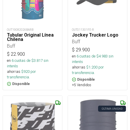
OUT19082026BARB
OUT011301FE-R
Tubular Original Línea
Jockey Trucker Logo
Chilena
Buff
Buff
$
29.900
$
22.900
en
6
cuotas de $
4.983
sin
en
6
cuotas de $
3.817
sin
interés
interés
ahorras
$
1.200
por
ahorras
$
920
por
transferencia.
transferencia.
Disponible
Disponible
+5 Vendidos
ÚLTIMA UNIDAD