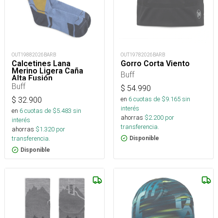
OUT19882026BARB
OUT19782026BARB
Calcetines Lana
Gorro Corta Viento
Merino Ligera Caña
Buff
Alta Fusión
Buff
$
54.990
en
6
cuotas de $
9.165
sin
$
32.900
interés
en
6
cuotas de $
5.483
sin
ahorras
$
2.200
por
interés
transferencia.
ahorras
$
1.320
por
transferencia.
Disponible
Disponible