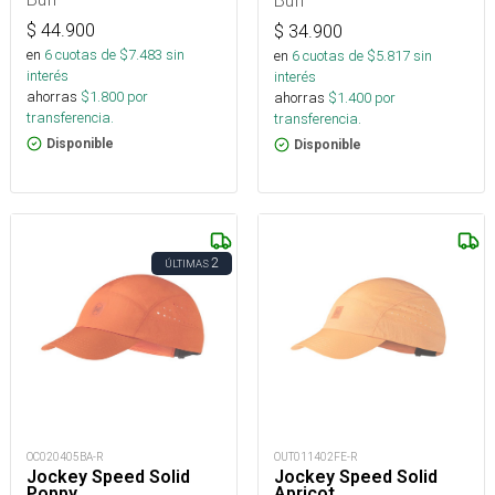
$
44.900
$
34.900
en
6
cuotas de $
7.483
sin
en
6
cuotas de $
5.817
sin
interés
interés
ahorras
$
1.800
por
ahorras
$
1.400
por
transferencia.
transferencia.
Disponible
Disponible
2
ÚLTIMAS
OC020405BA-R
OUT011402FE-R
Jockey Speed Solid
Jockey Speed Solid
Poppy
Apricot