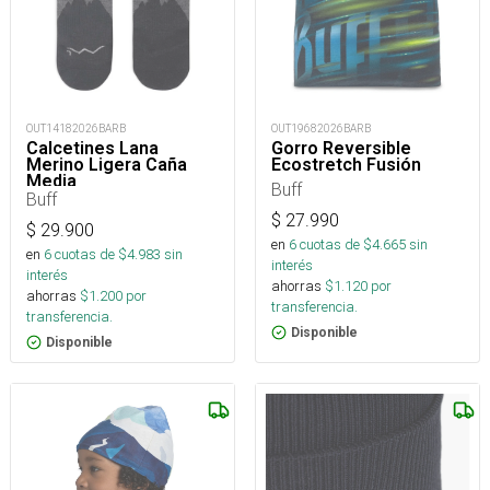
OUT14182026BARB
OUT19682026BARB
Calcetines Lana
Gorro Reversible
Merino Ligera Caña
Ecostretch Fusión
Media
Buff
Buff
$
27.990
$
29.900
en
6
cuotas de $
4.665
sin
en
6
cuotas de $
4.983
sin
interés
interés
ahorras
$
1.120
por
ahorras
$
1.200
por
transferencia.
transferencia.
Disponible
Disponible