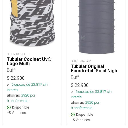
OUT021912FE-R
Tubular Coolnet Uv®
OC070504BA-R
Logo Multi
Tubular Original
Buff
Ecostretch Solid Night
Buff
$
22.900
en
6
cuotas de $
3.817
sin
$
22.900
interés
en
6
cuotas de $
3.817
sin
ahorras
$
920
por
interés
transferencia.
ahorras
$
920
por
transferencia.
Disponible
+5 Vendidos
Disponible
+5 Vendidos