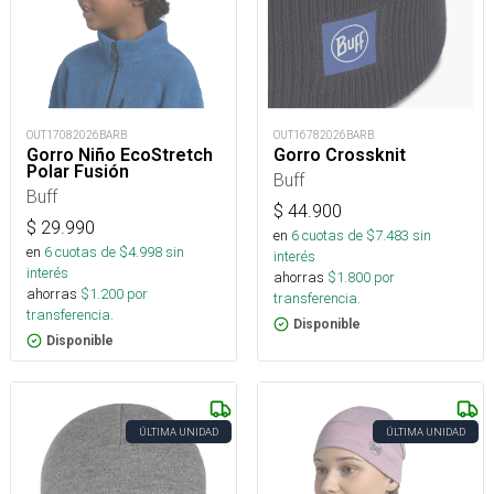
OUT17082026BARB
OUT16782026BARB
Gorro Niño EcoStretch
Gorro Crossknit
Polar Fusión
Buff
Buff
$
44.900
$
29.990
en
6
cuotas de $
7.483
sin
en
6
cuotas de $
4.998
sin
interés
interés
ahorras
$
1.800
por
ahorras
$
1.200
por
transferencia.
transferencia.
Disponible
Disponible
ÚLTIMA UNIDAD
ÚLTIMA UNIDAD