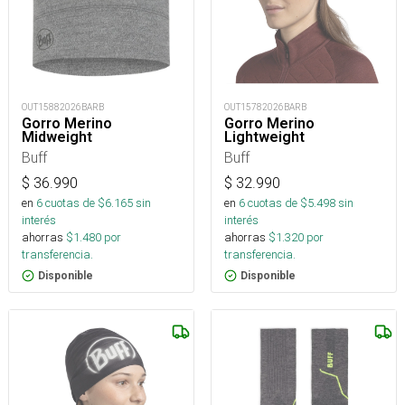
OUT15882026BARB
OUT15782026BARB
Gorro Merino
Gorro Merino
Midweight
Lightweight
Buff
Buff
$
36.990
$
32.990
en
6
cuotas de $
6.165
sin
en
6
cuotas de $
5.498
sin
interés
interés
ahorras
$
1.480
por
ahorras
$
1.320
por
transferencia.
transferencia.
Disponible
Disponible