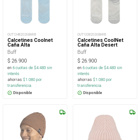
OUT13482026BARB
OUT13382026BARB
Calcetines Coolnet
Calcetines CoolNet
Caña Alta
Caña Alta Desert
Buff
Buff
$
26.900
$
26.900
en
6
cuotas de $
4.483
sin
en
6
cuotas de $
4.483
sin
interés
interés
ahorras
$
1.080
por
ahorras
$
1.080
por
transferencia.
transferencia.
Disponible
Disponible