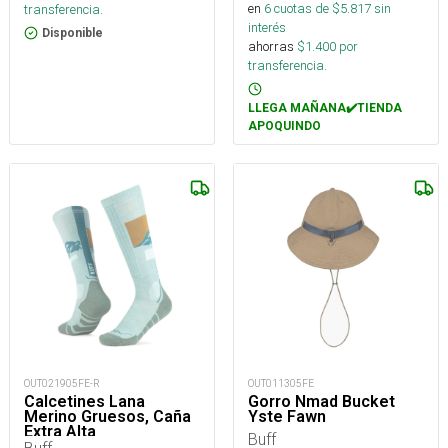
en
6
cuotas de $
5.817
sin
transferencia.
interés
Disponible
ahorras
$
1.400
por
transferencia.
LLEGA MAÑANA✔️TIENDA
APOQUINDO
OUT021905FE-R
OUT011305FE
Calcetines Lana
Gorro Nmad Bucket
Merino Gruesos, Caña
Yste Fawn
Extra Alta
Buff
Buff