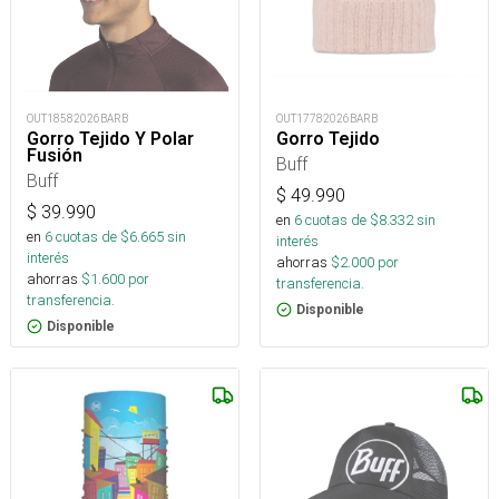
OUT18582026BARB
OUT17782026BARB
Gorro Tejido Y Polar
Gorro Tejido
Fusión
Buff
Buff
$
49.990
$
39.990
en
6
cuotas de $
8.332
sin
en
6
cuotas de $
6.665
sin
interés
interés
ahorras
$
2.000
por
ahorras
$
1.600
por
transferencia.
transferencia.
Disponible
Disponible