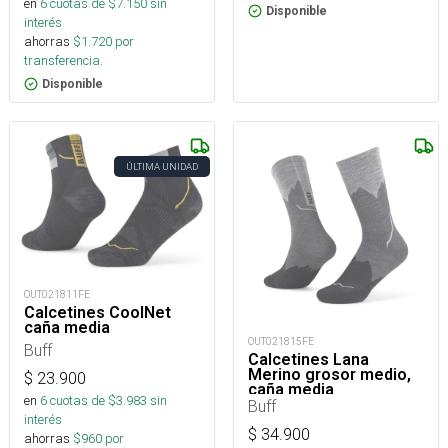
en
6
cuotas de $
7.150
sin
Disponible
interés
ahorras
$
1.720
por
transferencia.
Disponible
ÚLTIMA UNIDAD
OUT021811FE
Calcetines CoolNet
caña media
OUT021815FE
Buff
Calcetines Lana
Merino grosor medio,
$
23.900
caña media
en
6
cuotas de $
3.983
sin
Buff
interés
$
34.900
ahorras
$
960
por