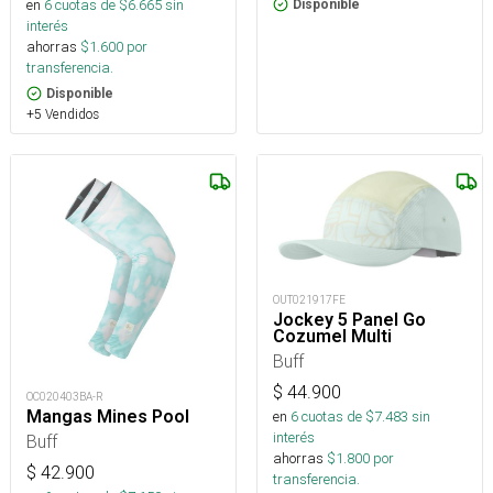
en
6
cuotas de $
6.665
sin
Disponible
interés
ahorras
$
1.600
por
transferencia.
Disponible
+5 Vendidos
OUT021917FE
Jockey 5 Panel Go
Cozumel Multi
Buff
$
44.900
OC020403BA-R
Mangas Mines Pool
en
6
cuotas de $
7.483
sin
interés
Buff
ahorras
$
1.800
por
$
42.900
transferencia.