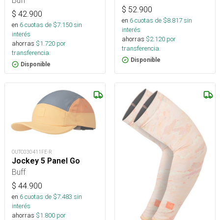
$
52.900
$
42.900
en
6
cuotas de $
8.817
sin
en
6
cuotas de $
7.150
sin
interés
interés
ahorras
$
2.120
por
ahorras
$
1.720
por
transferencia.
transferencia.
Disponible
Disponible
OUTC030411FE-R
Jockey 5 Panel Go
Buff
$
44.900
en
6
cuotas de $
7.483
sin
interés
ahorras
$
1.800
por