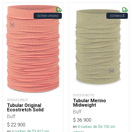
3
ÚLTIMA UNIDAD
ÚLTIMAS
OUTC030407FE
Tubular Merino
OC060523BA-R
Midweight
Tubular Original
Ecostretch Solid
Buff
Buff
$
36.900
$
22.900
en
6
cuotas de $
6.150
sin
en
6
cuotas de $
3.817
sin