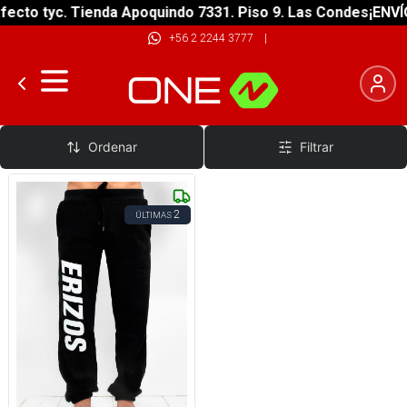
ecto tyc. Tienda Apoquindo 7331. Piso 9. Las Condes
¡ENVÍO
+56 2 2244 3777
|
Buzo Hombre
Ordenar
Filtrar
2
ÚLTIMAS