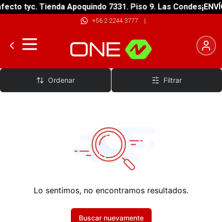
fecto tyc. Tienda Apoquindo 7331. Piso 9. Las Condes
¡ENVÍ
+56 2 2244 3777
|
Cabos de Anclaje
Ordenar
Filtrar
Lo sentimos, no encontramos resultados.
Buscar nuevamente