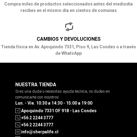
Compra miles de productos seleccionados antes del mediodía
recibes en el mismo día en cientos de comunas
CAMBIOS Y DEVOLUCIONES
Tienda física en Av. Apoquindo 7331, Piso 9, Las Condes o a través
de WhatsApp
NUESTRA TIENDA
Si es una duda o necesitas ayuda tecnica, no dudes en
comunicarte con nosotros
Lun. - Vie. 10:30 a 14:30 - 15:00 a 19:00
Apoquindo 7331 OF 918 - Las Condes
+56 2 2244 3777
+56 2 2244 3777
info@sherpalife.cl