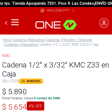
yc. Tienda Apoquindo 7331. Piso 9. Las Condes
¡ENVÍO GRATI
+56 2 2244 3777
|
Inicio
/
Ciclismo
/
Repuestos
/
Cadenas, Piñones y Tensores
/
Cadenas y Repuestos
/
Cadena 1/2" x 3/32" KMC Z33 En Caja
KMC
Cadena 1/2" x 3/32" KMC Z33 en
Caja
SKU:
C255
+5 VENDIDOS
$
5.890
Precio Tarjetas: Hasta
6
cuotas de $
982
$
5.654
4
% OFF