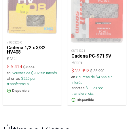
m080228-C
Cadena 1/2 x 3/32
OUT24371
HV408
Cadena PC-971 9V
KMC
Sram
$
5.414
$
6.990
$
27.992
$
35.990
en
6
cuotas de $
902
sin interés
en
6
cuotas de $
4.665
sin
ahorras
$
220
por
interés
transferencia.
ahorras
$
1.120
por
Disponible
transferencia.
Disponible