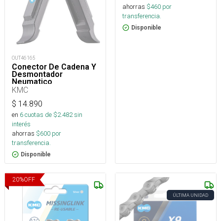
ahorras
$
460
por
transferencia.
Disponible
OUT46165
Conector De Cadena Y
Desmontador
Neumatico
KMC
$
14.890
en
6
cuotas de $
2.482
sin
interés
ahorras
$
600
por
transferencia.
Disponible
20
%
OFF
ÚLTIMA UNIDAD