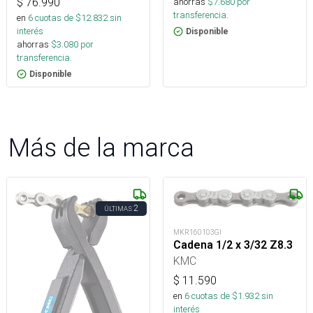
ahorras
$
7.680
por
$
76.990
transferencia.
en
6
cuotas de $
12.832
sin
interés
Disponible
ahorras
$
3.080
por
transferencia.
Disponible
Más de la marca
2
ÚLTIMAS
MKR160103GI
Cadena 1/2 x 3/32 Z8.3
KMC
$
11.590
en
6
cuotas de $
1.932
sin
interés