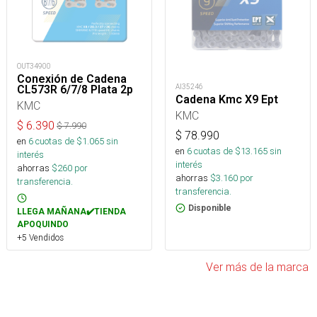
OUT34900
Conexión de Cadena
AI35246
CL573R 6/7/8 Plata 2p
Cadena Kmc X9 Ept
KMC
KMC
$
6.390
$
7.990
$
78.990
en
6
cuotas de $
1.065
sin
en
6
cuotas de $
13.165
sin
interés
interés
ahorras
$
260
por
ahorras
$
3.160
por
transferencia.
transferencia.
Disponible
LLEGA MAÑANA✔️TIENDA
APOQUINDO
+5 Vendidos
Ver más de la marca