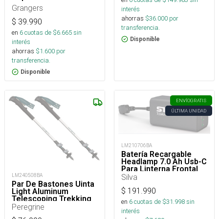
Grangers
interés
ahorras
$
36.000
por
$
39.990
transferencia.
en
6
cuotas de $
6.665
sin
Disponible
interés
ahorras
$
1.600
por
transferencia.
Disponible
ENVÍO
GRATIS
ÚLTIMA UNIDAD
LM210706BA
Batería Recargable
Headlamp 7.0 Ah Usb-C
Para Linterna Frontal
Silva
LM240508BA
Par De Bastones Uinta
$
191.990
Light Aluminum
Telescoping Trekking
en
6
cuotas de $
31.998
sin
Pole
Peregrine
interés