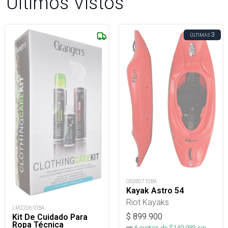
Últimos Vistos
3
ÚLTIMAS
OD280710BA
Kayak Astro 54
Riot Kayaks
LM220610BA
$
899.900
Kit De Cuidado Para
Ropa Técnica
en
6
cuotas de $
149.983
sin