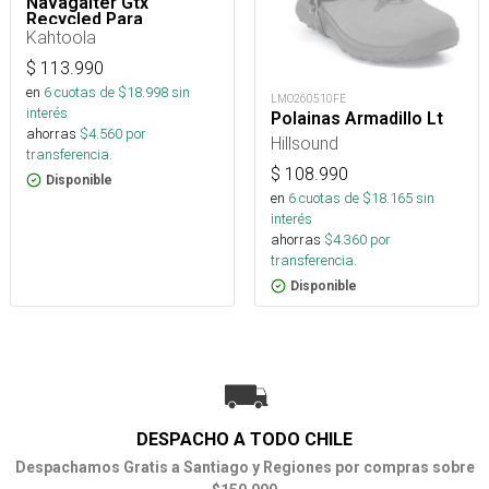
Navagaiter Gtx
Recycled Para
Trekking, Nieve Y
Kahtoola
Montaña
$
113.990
en
6
cuotas de $
18.998
sin
LMO260510FE
interés
Polainas Armadillo Lt
ahorras
$
4.560
por
Hillsound
transferencia.
$
108.990
Disponible
en
6
cuotas de $
18.165
sin
interés
ahorras
$
4.360
por
transferencia.
Disponible
DESPACHO A TODO CHILE
Despachamos Gratis a Santiago y Regiones por compras sobre