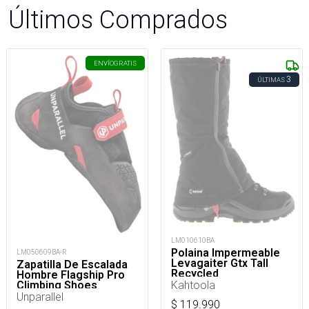
Últimos Comprados
ENVÍO
GRATIS
3
ÚLTIMAS
LM010610BA
Polaina Impermeable
LM050609BA-R
Levagaiter Gtx Tall
Zapatilla De Escalada
Recycled
Hombre Flagship Pro
Kahtoola
Climbing Shoes
Unparallel
$
119.990