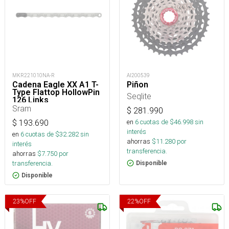
MKR221010NA-R
AI200539
Cadena Eagle XX A1 T-
Piñon
Type Flattop HollowPin
Seqlite
126 Links
Sram
$
281.990
en
6
cuotas de $
46.998
sin
$
193.690
interés
en
6
cuotas de $
32.282
sin
ahorras
$
11.280
por
interés
transferencia.
ahorras
$
7.750
por
transferencia.
Disponible
Disponible
23
%
OFF
22
%
OFF