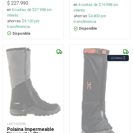
$
227.990
en
6
cuotas de $
19.998
sin
en
6
cuotas de $
37.998
sin
interés
interés
ahorras
$
4.800
por
ahorras
$
9.120
por
transferencia.
transferencia.
Disponible
Disponible
2
ÚLTIMAS
LM010609BA
Polaina Impermeable