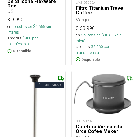
De Silicona FlexWare
LM210506BA
Drip
Filtro Titanium Travel
UST
Coffee
Vargo
$
9.990
en
6
cuotas de $
1.665
sin
$
63.990
interés
en
6
cuotas de $
10.665
sin
ahorras
$
400
por
interés
transferencia.
ahorras
$
2.560
por
Disponible
transferencia.
Disponible
ÚLTIMA UNIDAD
ODR091202
Cafetera Vietnamita
Orca Cofee Maker