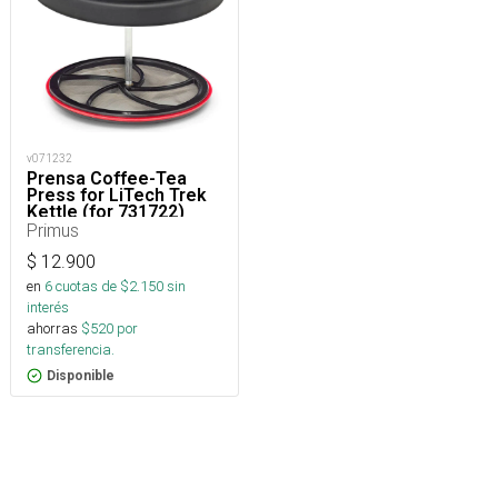
v071232
Prensa Coffee-Tea
Press for LiTech Trek
Kettle (for 731722)
Primus
$
12.900
en
6
cuotas de $
2.150
sin
interés
ahorras
$
520
por
transferencia.
Disponible