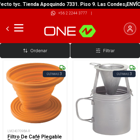
cto tyc. Tienda Apoquindo 7331. Piso 9. Las Condes
¡ENVÍO 
+56 2 2244 3777
|
Cafeteras y Accesorios
Ordenar
Filtrar
3
3
ÚLTIMAS
ÚLTIMAS
LM240709BA-R
Filtro De Café Plegable