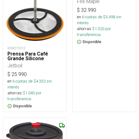
Fire Maple
$
32.990
en
6
cuotas de $
5.498
sin
interés
ahorras
$
1.320
por
transferencia.
Disponible
KOM270312
Prensa Para Café
Grande Silicone
Jetboil
$
25.990
en
6
cuotas de $
4.332
sin
interés
ahorras
$
1.040
por
transferencia.
Disponible