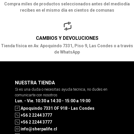
Compra miles de productos seleccionados antes del mediodía
recibes en el mismo día en cientos de comunas
CAMBIOS Y DEVOLUCIONES
Tienda física en Av. Apoquindo 7331, Piso 9, Las Condes o a través
de WhatsApp
NUESTRA TIENDA
Si es una duda o necesitas ayuda tecnica, no dudes en
comunicarte con nosotros
Lun. - Vie. 10:30 a 14:30 - 15:00 a 19:00
Apoquindo 7331 OF 918 - Las Condes
+56 2 2244 3777
+56 2 2244 3777
info@sherpalife.cl