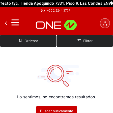
ecto tyc. Tienda Apoquindo 7331. Piso 9. Las Condes
¡ENVÍO
+56 2 2244 3777
|
Caja De Herramientas
Ordenar
Filtrar
Lo sentimos, no encontramos resultados.
Buscar nuevamente