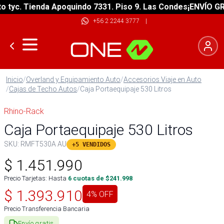
yc. Tienda Apoquindo 7331. Piso 9. Las Condes
¡ENVÍO GRATI
+56 2 2244 3777
|
Inicio
/
Overland y Equipamiento Auto
/
Accesorios Viaje en Auto
/
Cajas de Techo Autos
/
Caja Portaequipaje 530 Litros
Rhino-Rack
Caja Portaequipaje 530 Litros
SKU:
RMFT530A AU
+5 VENDIDOS
$
1.451.990
Precio Tarjetas: Hasta
6
cuotas de $
241.998
$
1.393.910
4
% OFF
Precio Transferencia Bancaria
Envío gratis