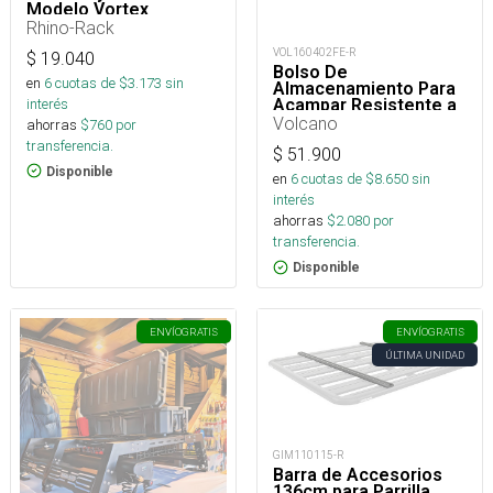
Modelo Vortex
Rhino-Rack
VOL160402FE-R
$
19.040
Bolso De
en
6
cuotas de $
3.173
sin
Almacenamiento Para
interés
Acampar Resistente a
La Intemperie 4WD
Volcano
ahorras
$
760
por
40X40
transferencia.
$
51.900
Disponible
en
6
cuotas de $
8.650
sin
interés
ahorras
$
2.080
por
transferencia.
Disponible
ENVÍO
GRATIS
ENVÍO
GRATIS
ÚLTIMA UNIDAD
GIM110115-R
Barra de Accesorios
136cm para Parrilla