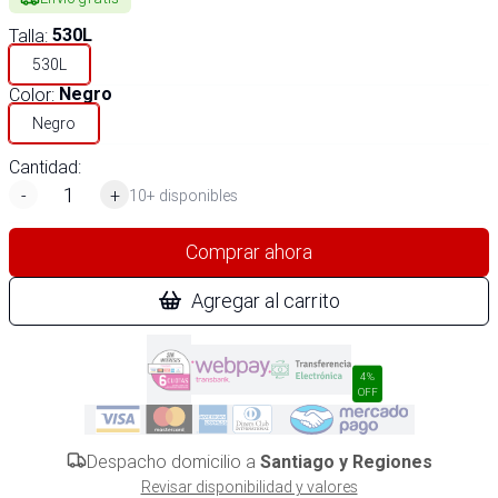
Talla
:
530L
530L
Color
:
Negro
Negro
Cantidad:
-
+
10+ disponibles
Comprar ahora
Agregar al carrito
4%
OFF
Despacho domicilio a
Santiago y Regiones
Revisar disponibilidad y valores