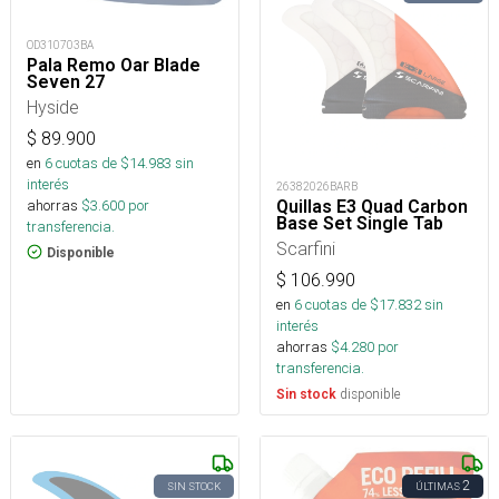
OD310703BA
Pala Remo Oar Blade
Seven 27
Hyside
$
89.900
en
6
cuotas de $
14.983
sin
interés
26382026BARB
ahorras
$
3.600
por
Quillas E3 Quad Carbon
Base Set Single Tab
transferencia.
Scarfini
Disponible
$
106.990
en
6
cuotas de $
17.832
sin
interés
ahorras
$
4.280
por
transferencia.
disponible
Sin stock
2
SIN STOCK
ÚLTIMAS