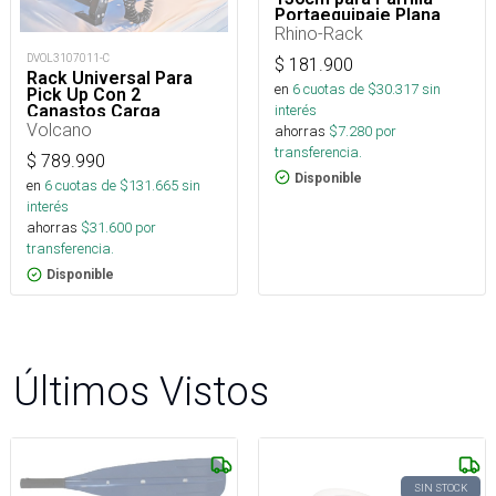
Portaequipaje Plana
Modelo Pioneer
Rhino-Rack
DVOL3107011-C
$
181.900
Rack Universal Para
en
6
cuotas de $
30.317
sin
Pick Up Con 2
interés
Canastos Carga
Volcano
ahorras
$
7.280
por
transferencia.
$
789.990
Disponible
en
6
cuotas de $
131.665
sin
interés
ahorras
$
31.600
por
transferencia.
Disponible
Últimos Vistos
SIN STOCK