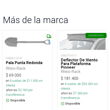
Más de la marca
ENVÍO
GRATIS
GIM270101-C
GIM061120-R
Deflector De Viento
Pala Punta Redonda
Para Plataforma
Pioneer
Rhino-Rack
Rhino-Rack
$
69.000
$
181.400
en
6
cuotas de $
11.500
sin
en
6
cuotas de $
30.233
sin
interés
interés
ahorras
$
2.760
por
ahorras
$
7.260
por
transferencia.
transferencia.
Disponible
Disponible