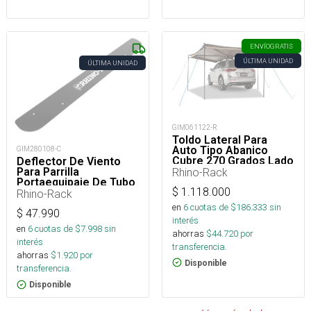
ENVÍO
GRATIS
ÚLTIMA UNIDAD
ÚLTIMA UNIDAD
GIM061122-R
Toldo Lateral Para
Auto Tipo Abanico
GIM280108-C
Cubre 270 Grados Lado
Deflector De Viento
Piloto Con Sistema
Rhino-Rack
Para Parrilla
Stow It
Portaequipaje De Tubo
$
1.118.000
Rhino-Rack
en
6
cuotas de $
186.333
sin
$
47.990
interés
en
6
cuotas de $
7.998
sin
ahorras
$
44.720
por
interés
transferencia.
ahorras
$
1.920
por
Disponible
transferencia.
Disponible