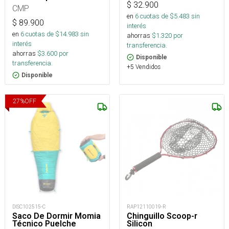
$
32.900
CMP
en
6
cuotas de $
5.483
sin
$
89.900
interés
en
6
cuotas de $
14.983
sin
ahorras
$
1.320
por
interés
transferencia.
ahorras
$
3.600
por
Disponible
transferencia.
+5 Vendidos
Disponible
27
%
OFF
DISC102515-C
RAP12110019-R
Saco De Dormir Momia
Chinguillo Scoop-r
Técnico Puelche
Silicon