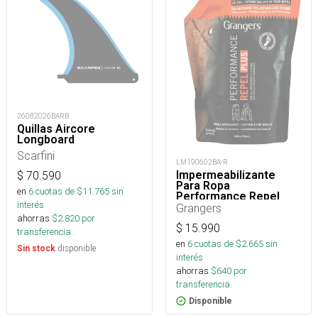
26082026BARB
Quillas Aircore
Longboard
Scarfini
LM190602BA-R
Impermeabilizante
$
70.590
Para Ropa
en
6
cuotas de $
11.765
sin
Performance Repel
interés
Plus Eco Refill 275 Ml
Grangers
ahorras
$
2.820
por
$
15.990
transferencia.
en
6
cuotas de $
2.665
sin
disponible
Sin stock
interés
ahorras
$
640
por
transferencia.
Disponible