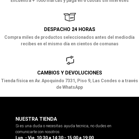
Encuentra + 1000 marcas y paga en 6 cuotas sin intereses
DESPACHO 24 HORAS
Compra miles de productos seleccionados antes del mediodía
recibes en el mismo día en cientos de comunas
CAMBIOS Y DEVOLUCIONES
Tienda física en Av. Apoquindo 7331, Piso 9, Las Condes o a través
de WhatsApp
NUESTRA TIENDA
Si es una duda o necesitas ayuda tecnica, no dudes en
comunicarte con nosotros
Lun. - Vie. 10:30 a 14:30 - 15:00 a 19:00