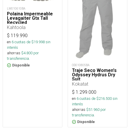
LM010610BA
Polaina Impermeable
Levagaiter Gtx Tall
Recycled
Kahtoola
$
119.990
en
6
cuotas de $
19.998
sin
interés
ahorras
$
4.800
por
transferencia.
Disponible
OD010805BA
Traje Seco Women's
Odyssey Hydrus Dry
Suit
Kokatat
$
1.299.000
en
6
cuotas de $
216.500
sin
interés
ahorras
$
51.960
por
transferencia.
Disponible