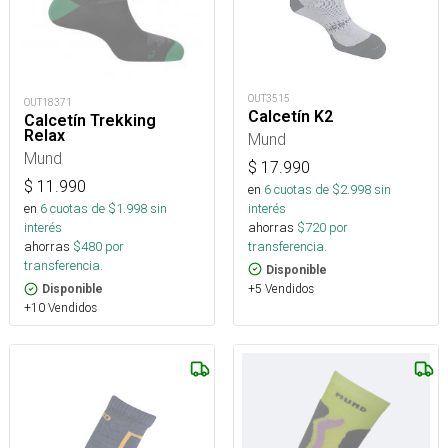
OUT3515
OUT18371
Calcetín K2
Calcetín Trekking
Relax
Mund
Mund
$
17.990
$
11.990
en
6
cuotas de $
2.998
sin
interés
en
6
cuotas de $
1.998
sin
ahorras
$
720
por
interés
transferencia.
ahorras
$
480
por
transferencia.
Disponible
+5 Vendidos
Disponible
+10 Vendidos