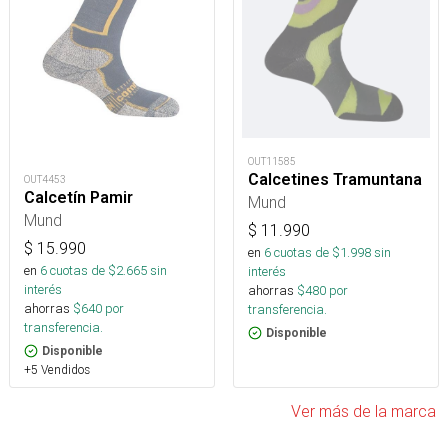
OUT11585
Calcetines Tramuntana
OUT4453
Calcetín Pamir
Mund
Mund
$
11.990
$
15.990
en
6
cuotas de $
1.998
sin
en
6
cuotas de $
2.665
sin
interés
interés
ahorras
$
480
por
ahorras
$
640
por
transferencia.
transferencia.
Disponible
Disponible
+5 Vendidos
Ver más de la marca