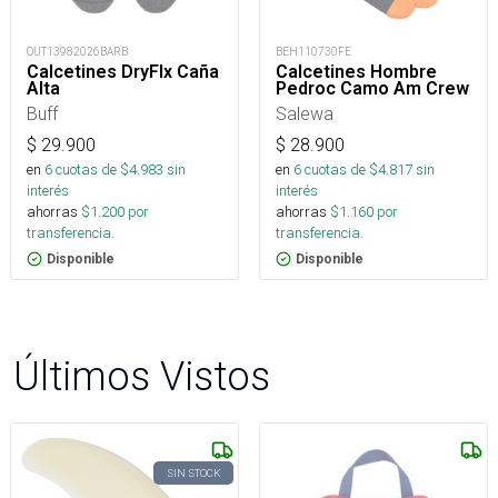
OUT13982026BARB
BEH110730FE
Calcetines DryFlx Caña
Calcetines Hombre
Alta
Pedroc Camo Am Crew
Buff
Salewa
$
29.900
$
28.900
en
6
cuotas de $
4.983
sin
en
6
cuotas de $
4.817
sin
interés
interés
ahorras
$
1.200
por
ahorras
$
1.160
por
transferencia.
transferencia.
Disponible
Disponible
Últimos Vistos
SIN STOCK