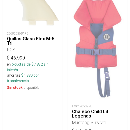
25682026BARB
Quillas Glass Flex M-5
Tri
FCS
$
46.990
en
6
cuotas de $
7.832
sin
interés
ahorras
$
1.880
por
transferencia.
disponible
Sin stock
LMO140502FE
Chaleco Child Lil
Legends
Mustang Survival