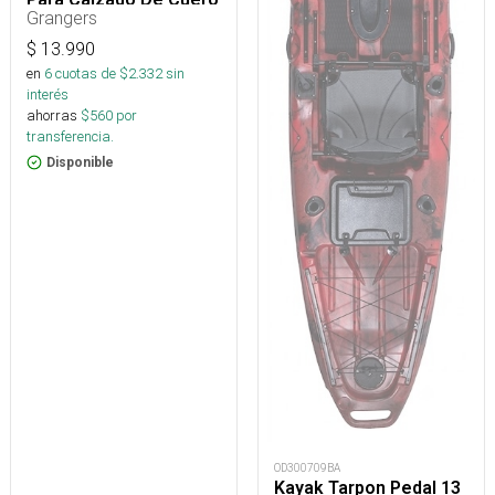
75 Ml
Grangers
$
13.990
en
6
cuotas de $
2.332
sin
interés
ahorras
$
560
por
transferencia.
Disponible
OD300709BA
Kayak Tarpon Pedal 13