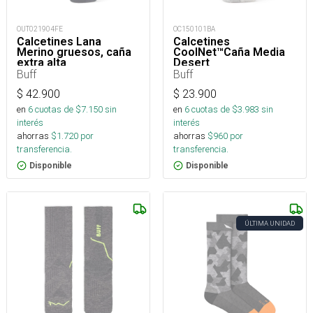
OUT021904FE
OC150101BA
Calcetines Lana
Calcetines
Merino gruesos, caña
CoolNet™Caña Media
extra alta
Desert
Buff
Buff
$
42.900
$
23.900
en
6
cuotas de $
7.150
sin
en
6
cuotas de $
3.983
sin
interés
interés
ahorras
$
1.720
por
ahorras
$
960
por
transferencia.
transferencia.
Disponible
Disponible
ÚLTIMA UNIDAD