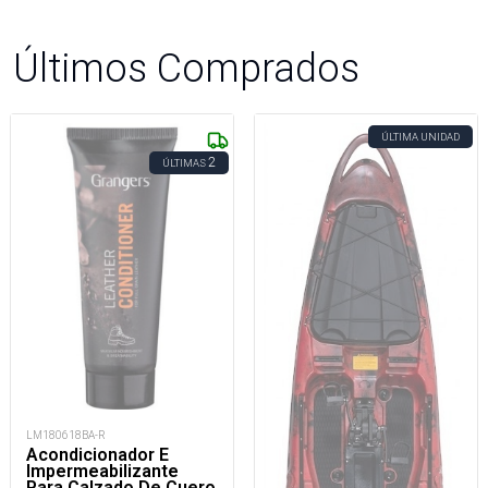
Últimos Comprados
ÚLTIMA UNIDAD
2
ÚLTIMAS
LM180618BA-R
Acondicionador E
Impermeabilizante
Para Calzado De Cuero