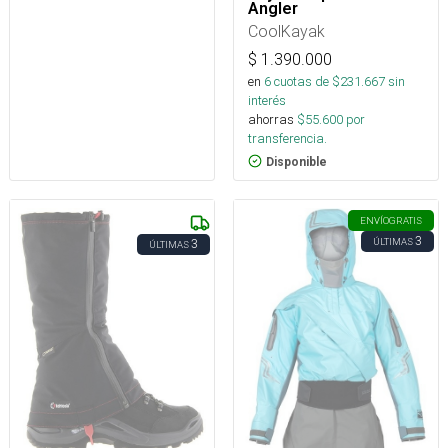
Angler
CoolKayak
$
1.390.000
en
6
cuotas de $
231.667
sin
interés
ahorras
$
55.600
por
transferencia.
Disponible
ENVÍO
GRATIS
3
ÚLTIMAS
3
ÚLTIMAS