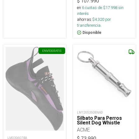
$
107.990
en
6
cuotas de $
17.998
sin
interés
ahorras
$
4.320
por
transferencia.
Disponible
ENVÍO
GRATIS
LM12052608NAD
Silbato Para Perros
Silent Dog Whistle
ACME
$
73.990
LM030607BA