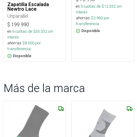
Zapatilla Escalada
en
6
cuotas de $
12.332
sin
Newtro Lace
interés
Unparallel
ahorras
$
2.960
por
transferencia.
$
199.990
en
6
cuotas de $
33.332
sin
Disponible
interés
ahorras
$
8.000
por
transferencia.
Disponible
Más de la marca