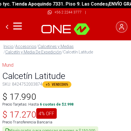
c. Tienda Apoquindo 7331. Piso 9. Las Condes
¡ENVÍO GRATIS
+56 2 2244 3777
|
Inicio
/
Accesorios
/
Calcetines y Medias
/
Calcetín y Media De Expedición
/
Calcetín Latitude
Mund
Calcetín Latitude
SKU:
8424752003874
+5 VENDIDOS
$
17.990
Precio Tarjetas: Hasta
6
cuotas de $
2.998
$
17.270
4
% OFF
Precio Transferencia Bancaria
Envío gratis para compras mayores a $150.000