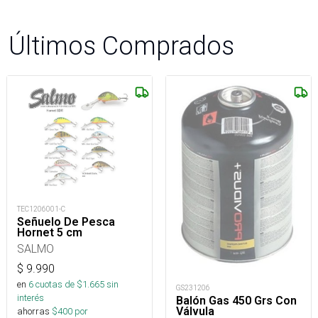
Últimos Comprados
TEC1206001-C
Señuelo De Pesca
Hornet 5 cm
SALMO
$
9.990
en
6
cuotas de $
1.665
sin
GS231206
interés
Balón Gas 450 Grs Con
Válvula
ahorras
$
400
por