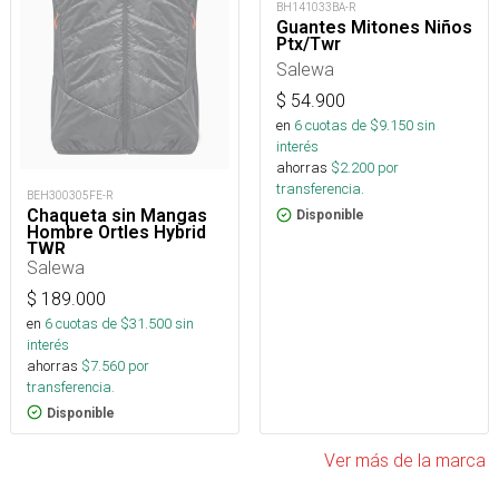
BH141033BA-R
Guantes Mitones Niños
Ptx/Twr
Salewa
$
54.900
en
6
cuotas de $
9.150
sin
interés
ahorras
$
2.200
por
transferencia.
BEH300305FE-R
Chaqueta sin Mangas
Disponible
Hombre Ortles Hybrid
TWR
Salewa
$
189.000
en
6
cuotas de $
31.500
sin
interés
ahorras
$
7.560
por
transferencia.
Disponible
Ver más de la marca