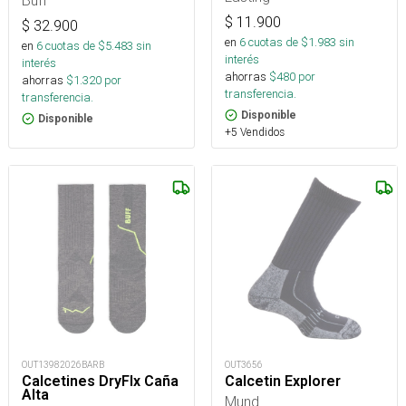
Buff
$
11.900
$
32.900
en
6
cuotas de $
1.983
sin
en
6
cuotas de $
5.483
sin
interés
interés
ahorras
$
480
por
ahorras
$
1.320
por
transferencia.
transferencia.
Disponible
Disponible
+5 Vendidos
OUT13982026BARB
OUT3656
Calcetines DryFlx Caña
Calcetin Explorer
Alta
Mund