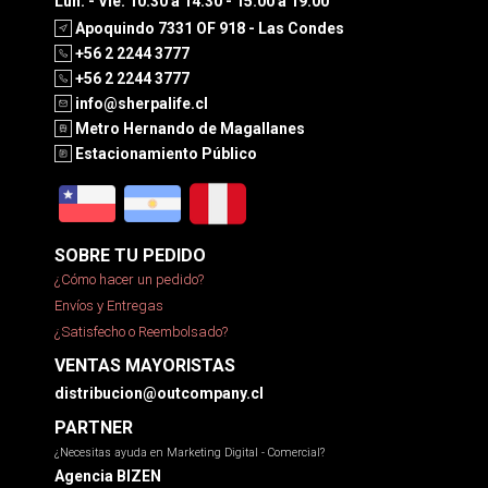
Lun. - Vie. 10:30 a 14:30 - 15:00 a 19:00
Apoquindo 7331 OF 918 - Las Condes
+56 2 2244 3777
+56 2 2244 3777
info@sherpalife.cl
Metro Hernando de Magallanes
Estacionamiento Público
SOBRE TU PEDIDO
¿Cómo hacer un pedido?
Envíos y Entregas
¿Satisfecho o Reembolsado?
VENTAS MAYORISTAS
distribucion@outcompany.cl
PARTNER
¿Necesitas ayuda en Marketing Digital - Comercial?
Agencia BIZEN