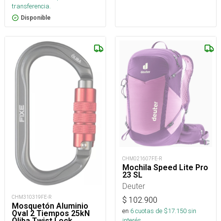
transferencia.
Disponible
CHM021607FE-R
Mochila Speed Lite Pro
23 SL
Deuter
CHM310319FE-R
$
102.900
Mosquetón Aluminio
en
6
cuotas de $
17.150
sin
Oval 2 Tiempos 25kN
interés
Óliba Twist Lock