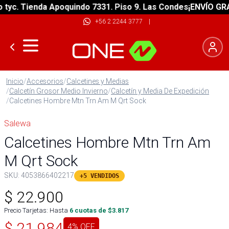
c. Tienda Apoquindo 7331. Piso 9. Las Condes
¡ENVÍO GRATIS
+56 2 2244 3777
|
Inicio
/
Accesorios
/
Calcetines y Medias
/
Calcetín Grosor Medio Invierno
/
Calcetín y Media De Expedición
/
Calcetines Hombre Mtn Trn Am M Qrt Sock
Salewa
Calcetines Hombre Mtn Trn Am
M Qrt Sock
SKU:
4053866402217
+5 VENDIDOS
$
22.900
Precio Tarjetas: Hasta
6
cuotas de $
3.817
$
21.984
4
% OFF