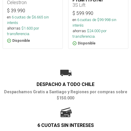
F10M (TF014)
Celestron
3S Lift
$
39.990
$
599.990
en
6
cuotas de $
6.665
sin
en
6
cuotas de $
99.998
sin
interés
interés
ahorras
$
1.600
por
ahorras
$
24.000
por
transferencia.
transferencia.
Disponible
Disponible
DESPACHO A TODO CHILE
Despachamos Gratis a Santiago y Regiones por compras sobre
$150.000
6 CUOTAS SIN INTERESES