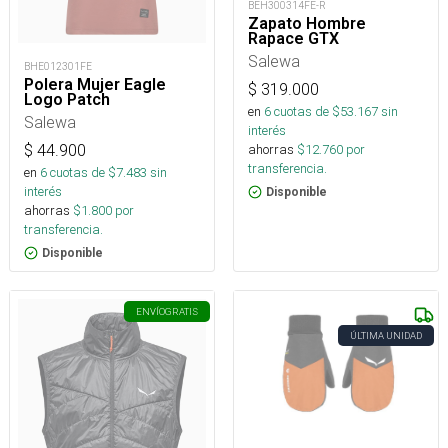
BEH300314FE-R
Zapato Hombre
Rapace GTX
Salewa
BHE012301FE
Polera Mujer Eagle
$
319.000
Logo Patch
en
6
cuotas de $
53.167
sin
Salewa
interés
ahorras
$
12.760
por
$
44.900
transferencia.
en
6
cuotas de $
7.483
sin
interés
Disponible
ahorras
$
1.800
por
transferencia.
Disponible
ENVÍO
GRATIS
ÚLTIMA UNIDAD