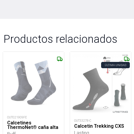
Productos relacionados
ÚLTIMA UNIDAD
OUT021909FE
OUT33278-C
Calcetines
Calcetin Trekking CXS
ThermoNet® caña alta
Lasting