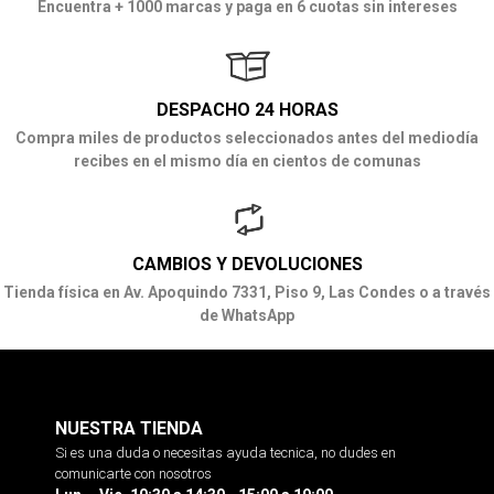
Encuentra + 1000 marcas y paga en 6 cuotas sin intereses
DESPACHO 24 HORAS
Compra miles de productos seleccionados antes del mediodía
recibes en el mismo día en cientos de comunas
CAMBIOS Y DEVOLUCIONES
Tienda física en Av. Apoquindo 7331, Piso 9, Las Condes o a través
de WhatsApp
NUESTRA TIENDA
Si es una duda o necesitas ayuda tecnica, no dudes en
comunicarte con nosotros