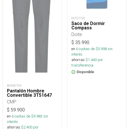
OUT27703
Saco de Dormir
Compass
Doite
$
35.990
en
6
cuotas de $
5.998
sin
interés
ahorras
$
1.440
por
transferencia.
Disponible
BH090704
Pantalón Hombre
Convertible 3T51647
CMP
$
59.900
en
6
cuotas de $
9.983
sin
interés
ahorras
$
2.400
por