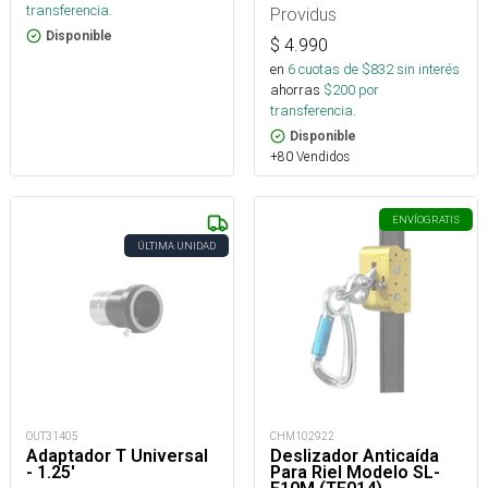
transferencia.
Providus
Disponible
$
4.990
en
6
cuotas de $
832
sin interés
ahorras
$
200
por
transferencia.
Disponible
+80 Vendidos
ENVÍO
GRATIS
ÚLTIMA UNIDAD
OUT31405
CHM102922
Adaptador T Universal
Deslizador Anticaída
- 1.25'
Para Riel Modelo SL-