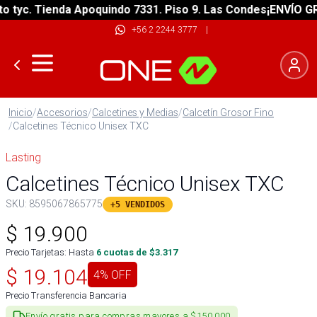
yc. Tienda Apoquindo 7331. Piso 9. Las Condes
¡ENVÍO GRATI
+56 2 2244 3777
|
Inicio
/
Accesorios
/
Calcetines y Medias
/
Calcetín Grosor Fino
/
Calcetines Técnico Unisex TXC
Lasting
Calcetines Técnico Unisex TXC
SKU:
8595067865775
+5 VENDIDOS
$
19.900
Precio Tarjetas: Hasta
6
cuotas de $
3.317
$
19.104
4
% OFF
Precio Transferencia Bancaria
Envío gratis para compras mayores a $150.000