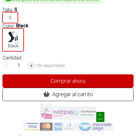
Talla
:
S
S
Color
:
Black
Black
Cantidad:
-
+
10+ disponibles
Comprar ahora
Agregar al carrito
4%
OFF