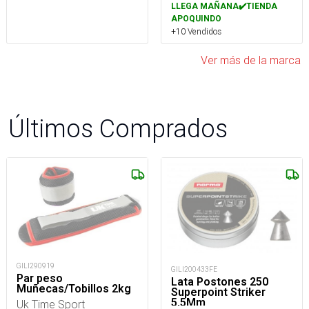
LLEGA MAÑANA✔️TIENDA
APOQUINDO
+10 Vendidos
Ver más de la marca
Últimos Comprados
GILI290919
GILI200433FE
Par peso
Lata Postones 250
Muñecas/Tobillos 2kg
Superpoint Striker
5,5Mm
Uk Time Sport