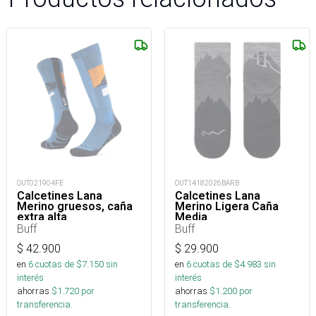
OUT021904FE
OUT14182026BARB
Calcetines Lana
Calcetines Lana
Merino gruesos, caña
Merino Ligera Caña
extra alta
Media
Buff
Buff
$
42.900
$
29.900
en
6
cuotas de $
7.150
sin
en
6
cuotas de $
4.983
sin
interés
interés
ahorras
$
1.720
por
ahorras
$
1.200
por
transferencia.
transferencia.