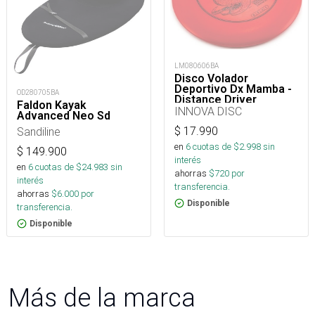
LM080606BA
Disco Volador
Deportivo Dx Mamba -
OD280705BA
Distance Driver
Faldon Kayak
INNOVA DISC
Advanced Neo Sd
$
17.990
Sandiline
en
6
cuotas de $
2.998
sin
$
149.900
interés
en
6
cuotas de $
24.983
sin
ahorras
$
720
por
interés
transferencia.
ahorras
$
6.000
por
Disponible
transferencia.
Disponible
Más de la marca