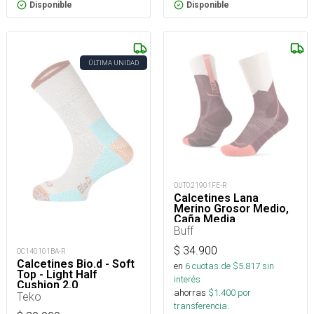
Disponible
Disponible
ÚLTIMA UNIDAD
OUT021901FE-R
Calcetines Lana
Merino Grosor Medio,
Caña Media
Buff
$
34.900
OC140101BA-R
Calcetines Bio.d - Soft
en
6
cuotas de $
5.817
sin
Top - Light Half
interés
Cushion 2.0
ahorras
$
1.400
por
Teko
transferencia.