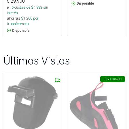
$
29.900
Disponible
en
6
cuotas de $
4.983
sin
interés
ahorras
$
1.200
por
transferencia.
Disponible
Últimos Vistos
ENVÍO
GRATIS