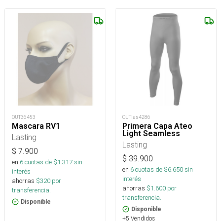
OUT36453
OUTlas4286
Mascara RV1
Primera Capa Ateo
Light Seamless
Lasting
Lasting
$
7.900
$
39.900
en
6
cuotas de $
1.317
sin
en
6
cuotas de $
6.650
sin
interés
interés
ahorras
$
320
por
ahorras
$
1.600
por
transferencia.
transferencia.
Disponible
Disponible
+5 Vendidos