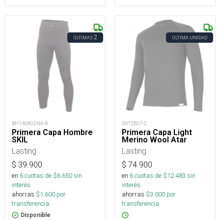
2
ÚLTIMAS
ÚLTIMA UNIDAD
BH140802NA-R
OUT2807-C
Primera Capa Hombre
Primera Capa Light
SKIL
Merino Wool Atar
Lasting
Lasting
$
39.900
$
74.900
en
6
cuotas de $
6.650
sin
en
6
cuotas de $
12.483
sin
interés
interés
ahorras
$
1.600
por
ahorras
$
3.000
por
transferencia.
transferencia.
Disponible