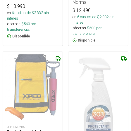
Norma
$
13.990
$
12.490
en
6
cuotas de $
2.332
sin
en
6
cuotas de $
2.082
sin
interés
interés
ahorras
$
560
por
ahorras
$
500
por
transferencia.
transferencia.
Disponible
Disponible
OD310702BA