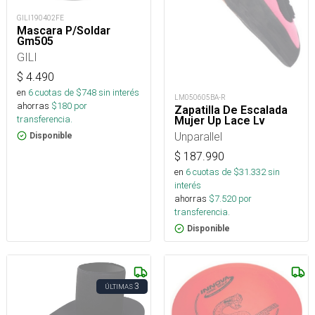
GILI190402FE
Mascara P/Soldar
Gm505
GILI
$
4.490
en
6
cuotas de $
748
sin interés
LM050605BA-R
ahorras
$
180
por
Zapatilla De Escalada
transferencia.
Mujer Up Lace Lv
Unparallel
Disponible
$
187.990
en
6
cuotas de $
31.332
sin
interés
ahorras
$
7.520
por
transferencia.
Disponible
3
ÚLTIMAS