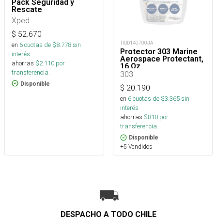
Pack Seguridad y
Rescate
Xped
$
52.670
TIOD140700JA
en
6
cuotas de $
8.778
sin
Protector 303 Marine
interés
Aerospace Protectant,
ahorras
$
2.110
por
16 Oz
transferencia.
303
Disponible
$
20.190
en
6
cuotas de $
3.365
sin
interés
ahorras
$
810
por
transferencia.
Disponible
+5 Vendidos
DESPACHO A TODO CHILE