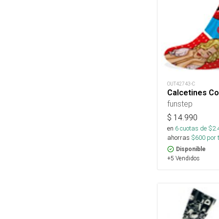
OUT42743-C
Calcetines Co
funstep
$
14.990
en
6
cuotas de $
2.
ahorras
$
600
por 
Disponible
+5 Vendidos