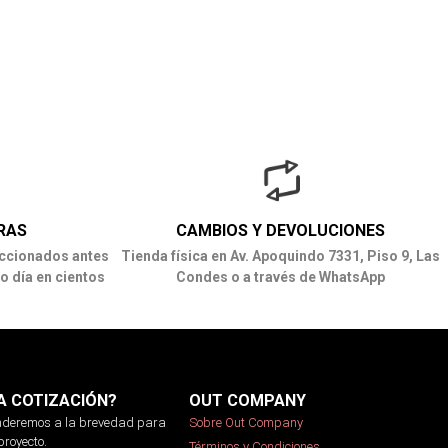
RAS
CAMBIOS Y DEVOLUCIONES
ccionados antes
Tienda física en Av. Apoquindo 7331, Piso 9, Las
o día en cientos
Condes o a través de WhatsApp
A COTIZACIÓN?
OUT COMPANY
onderemos a la brevedad para
Sobre Out Company
proyecto.
Términos y Condiciones