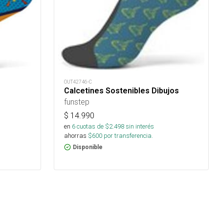
OUT42746-C
Calcetines Sostenibles Dibujos
funstep
$
14.990
en
6
cuotas de $
2.498
sin interés
ahorras
$
600
por transferencia.
Disponible