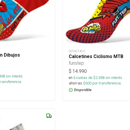
OUT42740-C
n Dibujos
Calcetines Ciclismo MTB
funstep
$
14.990
498
sin interés
en
6
cuotas de $
2.498
sin interés
transferencia.
ahorras
$
600
por transferencia.
Disponible