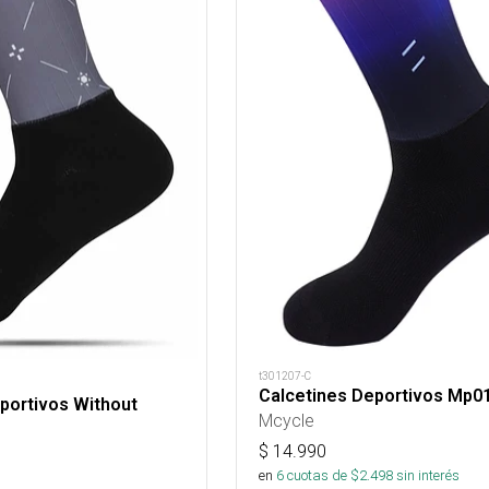
t301207-C
Calcetines Deportivos Mp0
portivos Without
Mcycle
$
14.990
en
6
cuotas de $
2.498
sin interés