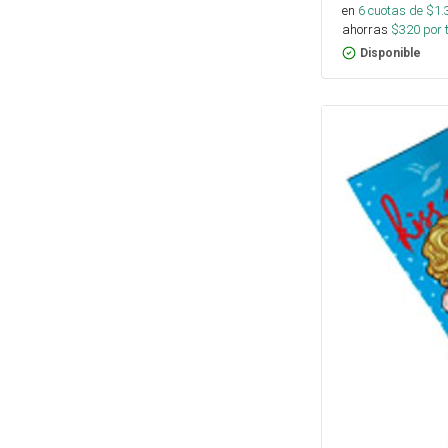
en
6
cuotas de $
1.
ahorras
$
320
por 
Disponible