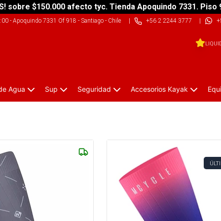
S! sobre $150.000 afecto tyc. Tienda Apoquindo 7331. Piso 
9:00
-
Apoquindo 7331 Of 918 - Santiago - Chile
|
+56 2 2244 3777
|
+
LIQUI
 de Agua
Sup
Seguridad
Accesorios Kayak
Equ
ÚLT