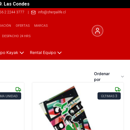
9. Las Condes
56 2 2244 3777
|
info@sherpalife.cl
DACIÓN
OFERTAS
MARCAS
DESPACHO 24 HRS
ipo Kayak
Rental Equipo
Ordenar
por
3
IMA UNIDAD
ÚLTIMAS