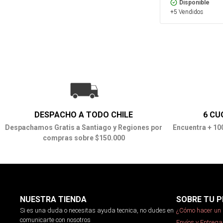
Disponible
+5 Vendidos
DESPACHO A TODO CHILE
6 CU
Despachamos Gratis a Santiago y Regiones por
Encuentra + 10
compras sobre $150.000
NUESTRA TIENDA
SOBRE TU P
Si es una duda o necesitas ayuda tecnica, no dudes en
¿Cómo hacer un 
comunicarte con nosotros
Envíos y Entrega