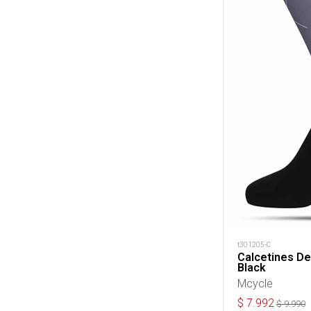
t301205-C
Calcetines De
Black
Mcycle
$
7.992
$
9.990