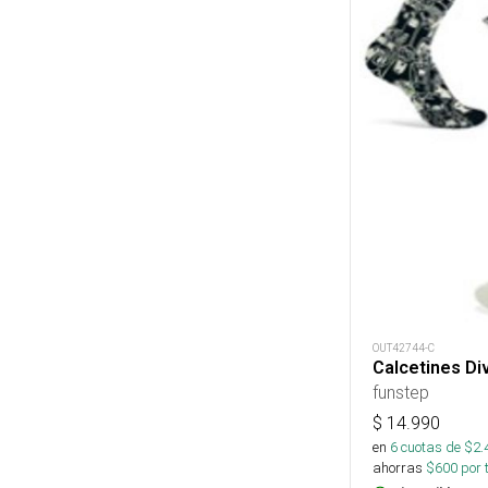
OUT42744-C
Calcetines Di
funstep
$
14.990
en
6
cuotas de $
2.
ahorras
$
600
por 