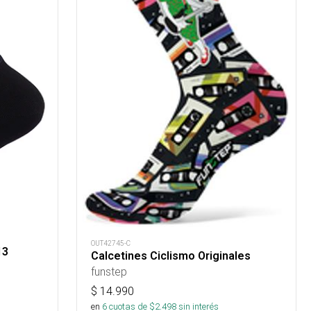
OUT42745-C
13
Calcetines Ciclismo Originales
funstep
$
14.990
en
6
cuotas de $
2.498
sin interés