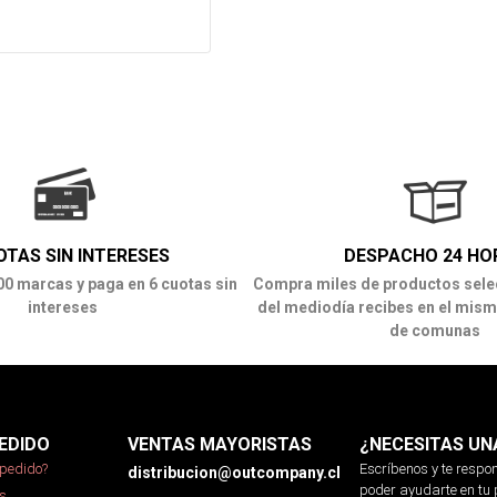
OTAS SIN INTERESES
DESPACHO 24 HO
00 marcas y paga en 6 cuotas sin
Compra miles de productos sele
intereses
del mediodía recibes en el mism
de comunas
EDIDO
VENTAS MAYORISTAS
¿NECESITAS UN
pedido?
Escríbenos y te resp
distribucion@outcompany.cl
poder ayudarte en tu 
s