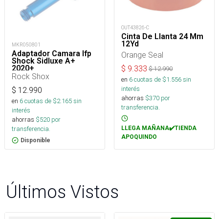
OUT43826-C
Cinta De Llanta 24 Mm
12Yd
MKR050801
Adaptador Camara Ifp
Orange Seal
Shock Sidluxe A+
2020+
$
9.333
$
12.990
Rock Shox
en
6
cuotas de $
1.556
sin
interés
$
12.990
ahorras
$
370
por
en
6
cuotas de $
2.165
sin
transferencia.
interés
ahorras
$
520
por
LLEGA MAÑANA✔️TIENDA
transferencia.
APOQUINDO
Disponible
Últimos Vistos