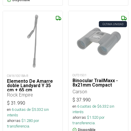
ÚLTIMA UNIDAD
OUT31501
CM161001BA-R
Binocular TrailMaxx -
Elemento De Amarre
8x21mm Compact
doble Landyard Y 35
cm + 65 cm
Carson
Rock Empire
$
37.990
$
31.990
en
6
cuotas de $
6.332
sin
en
6
cuotas de $
5.332
sin
interés
interés
ahorras
$
1.520
por
ahorras
$
1.280
por
transferencia.
transferencia.
Disponible