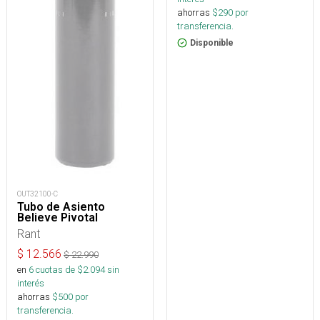
ahorras
$
290
por
transferencia.
Disponible
OUT32100-C
Tubo de Asiento
Believe Pivotal
Rant
$
12.566
$
22.990
en
6
cuotas de $
2.094
sin
interés
ahorras
$
500
por
transferencia.