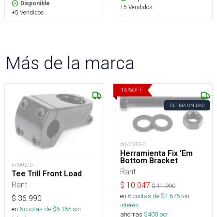
Disponible
+5 Vendidos
+5 Vendidos
Más de la marca
16
%
OFF
ÚLTIMA UNIDAD
m140255-C
Herramienta Fix 'Em
Bottom Bracket
m100210
Rant
Tee Trill Front Load
Rant
$
10.047
$
11.990
en
6
cuotas de $
1.675
sin
$
36.990
interés
en
6
cuotas de $
6.165
sin
ahorras
$
400
por