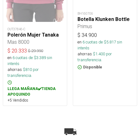
BH160706
Botella Klunken Bottle
Primus
OUT37846-C
Polerón Mujer Tanaka
$
34.900
Mas 8000
en
6
cuotas de $
5.817
sin
interés
$
20.333
$
29.990
ahorras
$
1.400
por
en
6
cuotas de $
3.389
sin
transferencia.
interés
Disponible
ahorras
$
810
por
transferencia.
LLEGA MAÑANA✔️TIENDA
APOQUINDO
+5 Vendidos