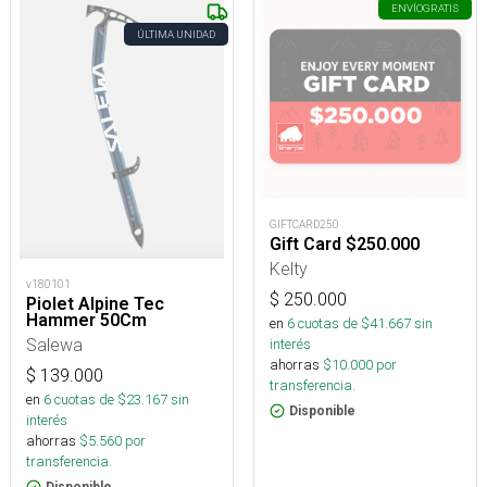
ENVÍO
GRATIS
ÚLTIMA UNIDAD
GIFTCARD250
Gift Card $250.000
Kelty
v180101
$
250.000
Piolet Alpine Tec
Hammer 50Cm
en
6
cuotas de $
41.667
sin
Salewa
interés
ahorras
$
10.000
por
$
139.000
transferencia.
en
6
cuotas de $
23.167
sin
Disponible
interés
ahorras
$
5.560
por
transferencia.
Disponible