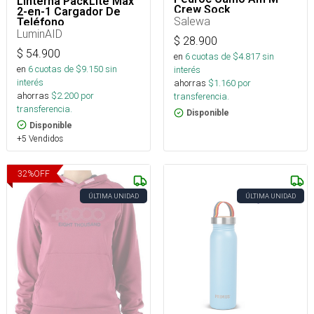
Linterna PackLite Max
Crew Sock
2-en-1 Cargador De
Salewa
Teléfono
LuminAID
$
28.900
$
54.900
en
6
cuotas de $
4.817
sin
en
6
cuotas de $
9.150
sin
interés
interés
ahorras
$
1.160
por
ahorras
$
2.200
por
transferencia.
transferencia.
Disponible
Disponible
+5 Vendidos
32
%
OFF
ÚLTIMA UNIDAD
ÚLTIMA UNIDAD