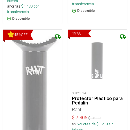
interés
transferencia.
ahorras
$
1.480
por
Disponible
transferencia.
Disponible
19
%
OFF
45
%
OFF
OUT23324
Protector Plastico para
Pedalin
Rant
$
7.305
$
8.990
en
6
cuotas de $
1.218
sin
interés