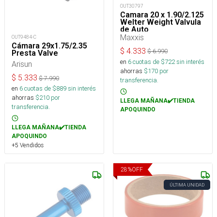
OUT30797
Camara 20 x 1.90/2.125
Welter Weight Valvula
de Auto
Maxxis
OUT9484-C
Cámara 29x1.75/2.35
$
4.333
$
6.990
Presta Valve
en
6
cuotas de $
722
sin interés
Arisun
ahorras
$
170
por
$
5.333
$
7.990
transferencia.
en
6
cuotas de $
889
sin interés
ahorras
$
210
por
LLEGA MAÑANA✔️TIENDA
transferencia.
APOQUINDO
LLEGA MAÑANA✔️TIENDA
APOQUINDO
+5 Vendidos
28
%
OFF
ÚLTIMA UNIDAD