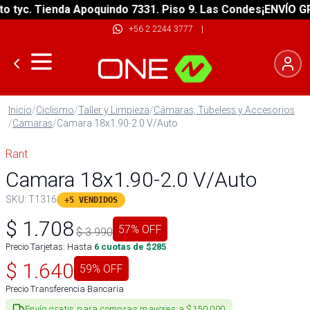
yc. Tienda Apoquindo 7331. Piso 9. Las Condes
¡ENVÍO GRATI
+56 2 2244 3777
|
Inicio
/
Ciclismo
/
Taller y Limpieza
/
Cámaras, Tubeless y Accesorios
/
Camaras
/
Camara 18x1.90-2.0 V/Auto
Rant
Camara 18x1.90-2.0 V/Auto
SKU:
T1316
+5 VENDIDOS
$
1.708
57
% OFF
$
3.990
Precio Tarjetas: Hasta
6
cuotas de $
285
$
1.640
59
% OFF
Precio Transferencia Bancaria
Envío gratis para compras mayores a $150.000