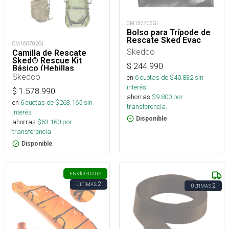
CM150703GI
Bolso para Trípode de
Rescate Sked Evac
CM160702GI
Skedco
Camilla de Rescate
Sked® Rescue Kit
$
244.990
Básico (Hebillas
Metálicas)
Skedco
en
6
cuotas de $
40.832
sin
interés
$
1.578.990
ahorras
$
9.800
por
en
6
cuotas de $
263.165
sin
transferencia.
interés
Disponible
ahorras
$
63.160
por
transferencia.
Disponible
ENVÍO
GRATIS
2
ÚLTIMAS
2
ÚLTIMAS