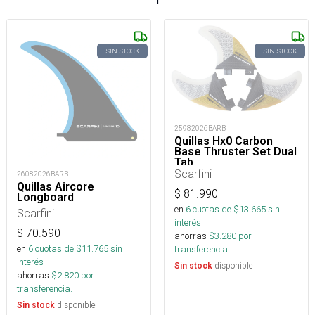
SIN STOCK
SIN STOCK
25982026BARB
Quillas Hx0 Carbon
Base Thruster Set Dual
Tab
Scarfini
26082026BARB
Quillas Aircore
$
81.990
Longboard
en
6
cuotas de $
13.665
sin
Scarfini
interés
$
70.590
ahorras
$
3.280
por
en
6
cuotas de $
11.765
sin
transferencia.
interés
disponible
Sin stock
ahorras
$
2.820
por
transferencia.
disponible
Sin stock