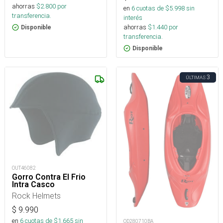
ahorras
$
2.800
por
en
6
cuotas de $
5.998
sin
transferencia.
interés
ahorras
$
1.440
por
Disponible
transferencia.
Disponible
3
ÚLTIMAS
OUT46082
Gorro Contra El Frio
Intra Casco
Rock Helmets
$
9.990
en
6
cuotas de $
1.665
sin
OD280710BA