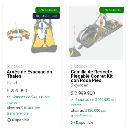
ENVÍO
GRATIS
ENVÍO
GRATIS
ÚLTIMA UNIDAD
OC1107A00
CM220806NA-R
Arnés de Evacuación
Camilla de Rescate
Thales
Plegable Conret Kit
con Posa Pies
Petzl
Skylotec
$
259.990
$
2.999.900
en
6
cuotas de $
43.332
sin
en
6
cuotas de $
499.983
sin
interés
interés
ahorras
$
10.400
por
ahorras
$
120.000
por
transferencia.
transferencia.
Disponible
Disponible