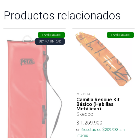
Productos relacionados
ENVÍO
GRATIS
ENVÍO
GRATIS
ÚLTIMA UNIDAD
m191214
Camilla Rescue Kit
Básico (Hebillas
Metálicas)
Skedco
$
1.259.900
en
6
cuotas de $
209.983
sin
interés