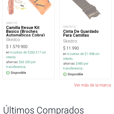
m060110
C060701-C
Camilla Resue Kit
Cinta De Guardado
Basico (Broches
Para Camillas
Automáticos Cobra)
Skedco
Skedco
$
1.579.900
$
11.990
en
6
cuotas de $
263.317
sin
en
6
cuotas de $
1.998
sin
interés
interés
ahorras
$
63.200
por
ahorras
$
480
por
transferencia.
transferencia.
Disponible
Disponible
Ver más de la marca
Últimos Comprados