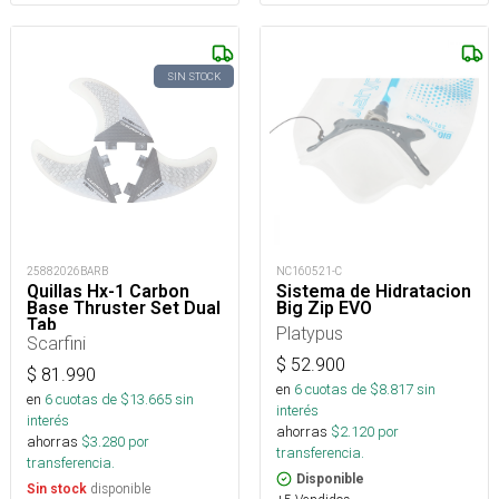
SIN STOCK
25882026BARB
NC160521-C
Quillas Hx-1 Carbon
Sistema de Hidratacion
Base Thruster Set Dual
Big Zip EVO
Tab
Platypus
Scarfini
$
52.900
$
81.990
en
6
cuotas de $
8.817
sin
en
6
cuotas de $
13.665
sin
interés
interés
ahorras
$
2.120
por
ahorras
$
3.280
por
transferencia.
transferencia.
Disponible
disponible
Sin stock