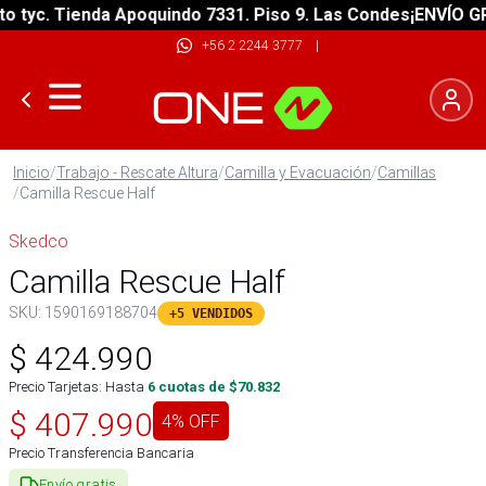
yc. Tienda Apoquindo 7331. Piso 9. Las Condes
¡ENVÍO GRATI
+56 2 2244 3777
|
Inicio
/
Trabajo - Rescate Altura
/
Camilla y Evacuación
/
Camillas
/
Camilla Rescue Half
Skedco
Camilla Rescue Half
SKU:
1590169188704
+5 VENDIDOS
$
424.990
Precio Tarjetas: Hasta
6
cuotas de $
70.832
$
407.990
4
% OFF
Precio Transferencia Bancaria
Envío gratis