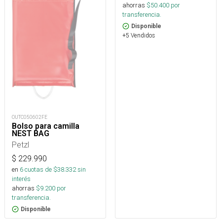
ahorras
$
50.400
por
transferencia.
Disponible
+5 Vendidos
OUTC050602FE
Bolso para camilla
NEST BAG
Petzl
$
229.990
en
6
cuotas de $
38.332
sin
interés
ahorras
$
9.200
por
transferencia.
Disponible