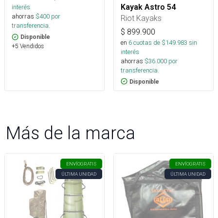
Kayak Astro 54
interés
ahorras
$
400
por
Riot Kayaks
transferencia.
$
899.900
Disponible
en
6
cuotas de $
149.983
sin
+5 Vendidos
interés
ahorras
$
36.000
por
transferencia.
Disponible
Más de la marca
ENVÍO
GRATIS
ENVÍO
GRATIS
ÚLTIMA UNIDAD
ÚLTIMA UNIDAD