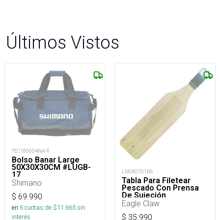
Últimos Vistos
TEC180604NA-R
Bolso Banar Large
50X30X30CM #LUGB-
LM080701BA
17_
Tabla Para Filetear
Shimano
Pescado Con Prensa
De Sujeción
$
69.990
Eagle Claw
en
6
cuotas de $
11.665
sin
$
35.990
interés