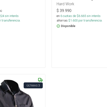
Hard Work
$
39.990
90
224
sin interés
en
6
cuotas de $
6.665
sin interés
 transferencia.
ahorras
$
1.600
por transferencia.
Disponible
3
ÚLTIMAS