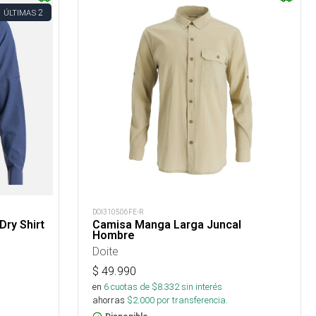
2
ÚLTIMAS
DOI310506FE-R
ry Shirt
Camisa Manga Larga Juncal
Hombre
Doite
$
49.990
en
6
cuotas de $
8.332
sin interés
ahorras
$
2.000
por transferencia.