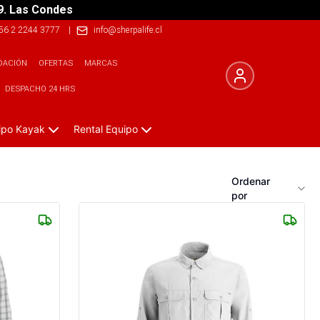
9. Las Condes
56 2 2244 3777
|
info@sherpalife.cl
DACIÓN
OFERTAS
MARCAS
DESPACHO 24 HRS
ipo Kayak
Rental Equipo
Ordenar
por