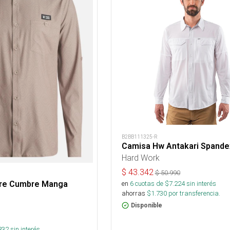
B2BB111325-R
Camisa Hw Antakari Spande
Hard Work
$
43.342
$
50.990
en
6
cuotas de $
7.224
sin interés
re Cumbre Manga
ahorras
$
1.730
por transferencia.
Disponible
832
sin interés