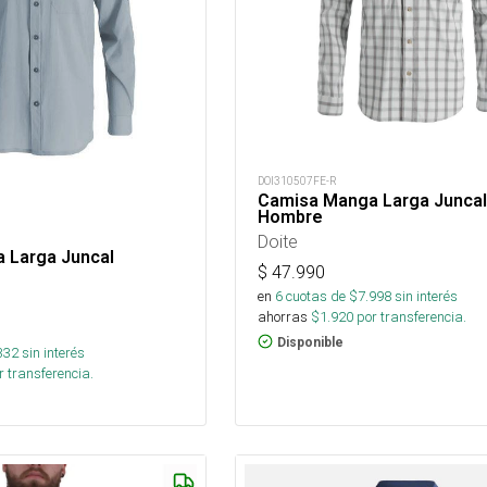
DOI310507FE-R
Camisa Manga Larga Juncal
Hombre
Doite
 Larga Juncal
$
47.990
en
6
cuotas de $
7.998
sin interés
ahorras
$
1.920
por transferencia.
Disponible
332
sin interés
 transferencia.