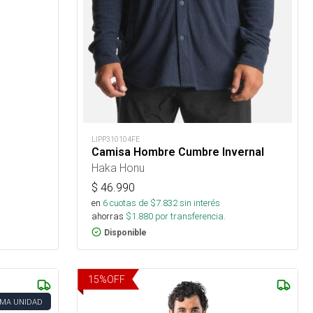
LIPP310104FE
Camisa Hombre Cumbre Invernal
Haka Honu
$
46.990
en
6
cuotas de $
7.832
sin interés
ahorras
$
1.880
por transferencia.
Disponible
15
%
OFF
IMA UNIDAD