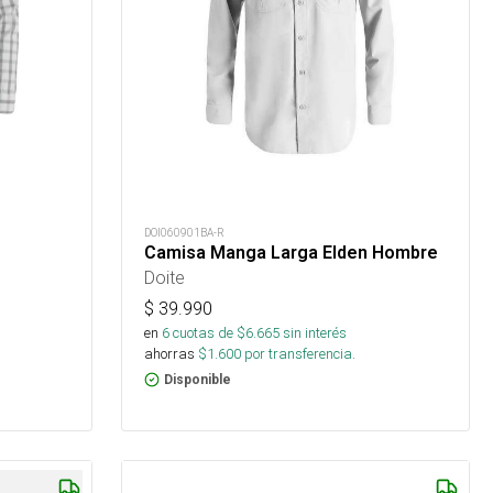
DOI060901BA-R
Camisa Manga Larga Elden Hombre
Doite
$
39.990
en
6
cuotas de $
6.665
sin interés
ahorras
$
1.600
por transferencia.
Disponible