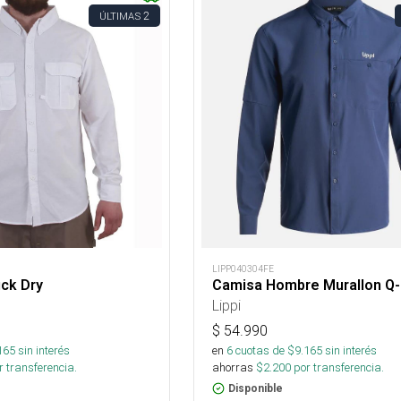
2
ÚLTIMAS
LIPP040304FE
ck Dry
Camisa Hombre Murallon Q-D
Lippi
$
54.990
165
sin interés
en
6
cuotas de $
9.165
sin interés
 transferencia.
ahorras
$
2.200
por transferencia.
Disponible