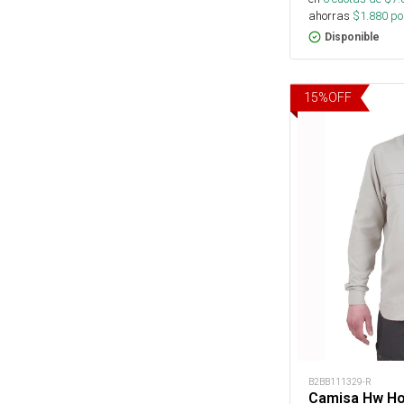
ahorras
$
1.880
por
Disponible
15
%
OFF
B2BB111329-R
Camisa Hw Ho