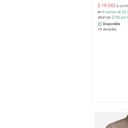
$
19.542
$
22.9
en
6
cuotas de $
3.
ahorras
$
780
por 
Disponible
+5 Vendidos