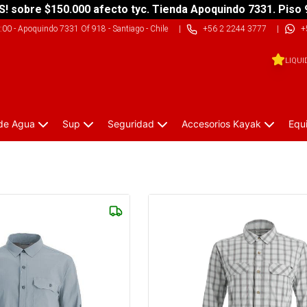
S! sobre $150.000 afecto tyc. Tienda Apoquindo 7331. Piso 
9:00
-
Apoquindo 7331 Of 918 - Santiago - Chile
|
+56 2 2244 3777
|
+
LIQUI
 de Agua
Sup
Seguridad
Accesorios Kayak
Equ