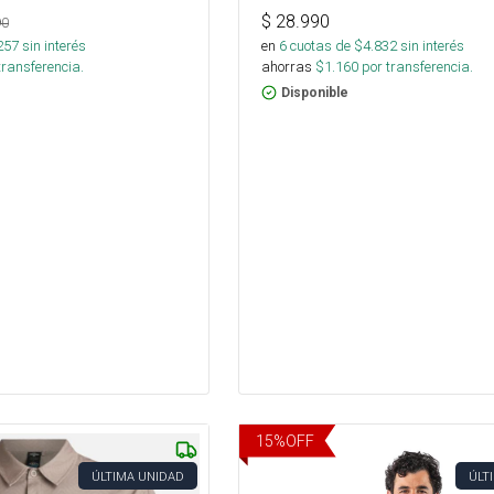
$
28.990
90
257
sin interés
en
6
cuotas de $
4.832
sin interés
transferencia.
ahorras
$
1.160
por transferencia.
Disponible
15
%
OFF
ÚLTIMA UNIDAD
ÚLT