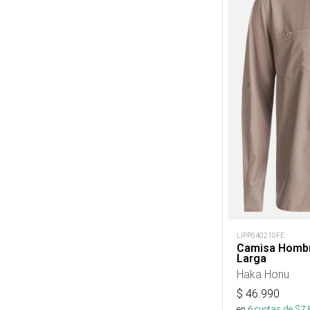
LIPP040210FE
Camisa Homb
Larga
Haka Honu
$
46.990
en
6
cuotas de $
7.