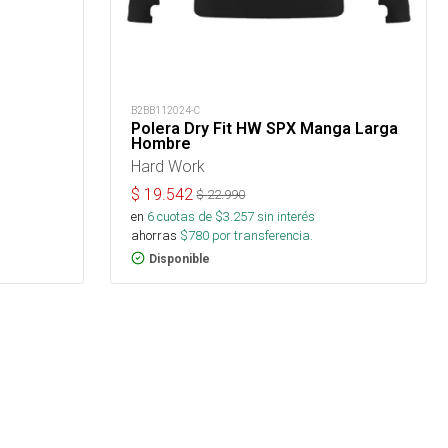
B2BB112024-C
Polera Dry Fit HW SPX Manga Larga
Hombre
Hard Work
$
19.542
$
22.990
en
6
cuotas de $
3.257
sin interés
ahorras
$
780
por transferencia.
Disponible