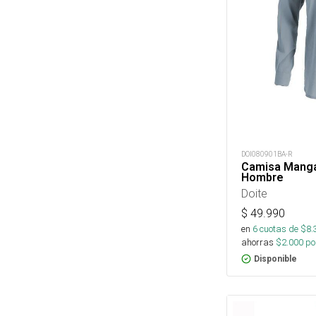
DOI080901BA-R
Camisa Manga
Hombre
Doite
$
49.990
en
6
cuotas de $
8.
ahorras
$
2.000
por
Disponible