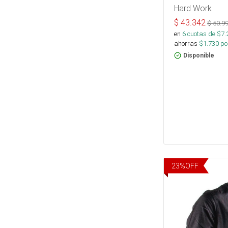
Hard Work
$
43.342
$
50.9
en
6
cuotas de $
7.
ahorras
$
1.730
por
Disponible
23
%
OFF