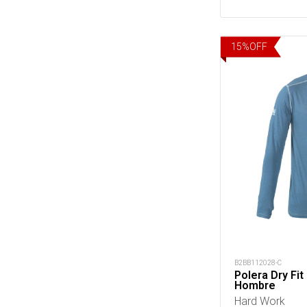
15
%
OFF
B2BB112028-C
Polera Dry Fi
Hombre
Hard Work