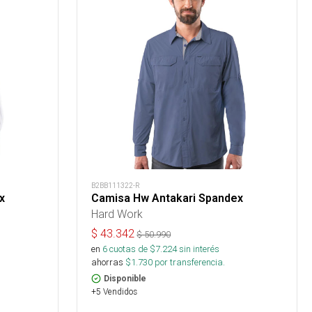
B2BB111322-R
x
Camisa Hw Antakari Spandex
Hard Work
$
43.342
$
50.990
en
6
cuotas de $
7.224
sin interés
ahorras
$
1.730
por transferencia.
Disponible
+5 Vendidos