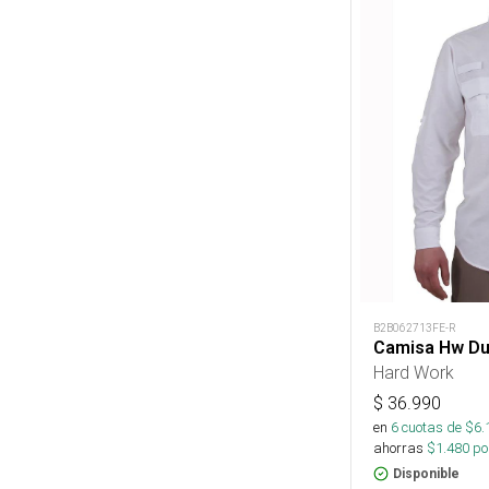
B2B062713FE-R
Camisa Hw Du
Hard Work
$
36.990
en
6
cuotas de $
6.
ahorras
$
1.480
por
Disponible