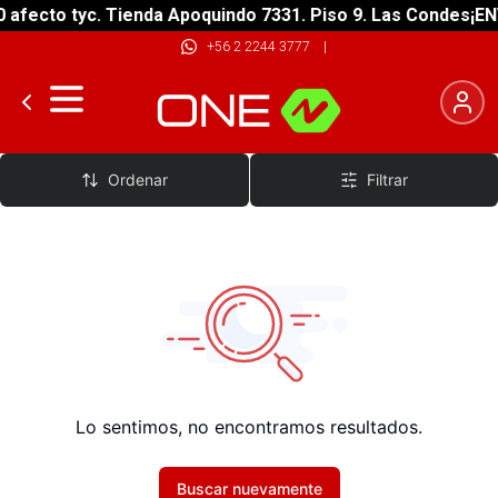
afecto tyc. Tienda Apoquindo 7331. Piso 9. Las Condes
¡ENV
+56 2 2244 3777
|
Camisetas
Ordenar
Filtrar
Lo sentimos, no encontramos resultados.
Buscar nuevamente