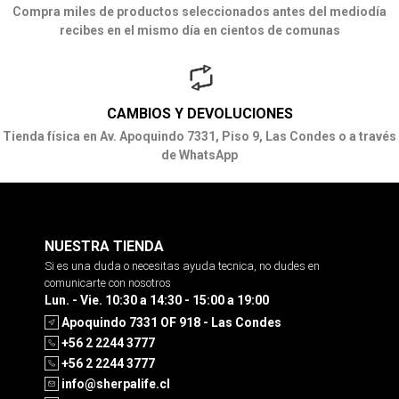
Compra miles de productos seleccionados antes del mediodía
recibes en el mismo día en cientos de comunas
CAMBIOS Y DEVOLUCIONES
Tienda física en Av. Apoquindo 7331, Piso 9, Las Condes o a través
de WhatsApp
NUESTRA TIENDA
Si es una duda o necesitas ayuda tecnica, no dudes en
comunicarte con nosotros
Lun. - Vie. 10:30 a 14:30 - 15:00 a 19:00
Apoquindo 7331 OF 918 - Las Condes
+56 2 2244 3777
+56 2 2244 3777
info@sherpalife.cl