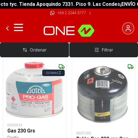
o tyc. Tienda Apoquindo 7331. Piso 9. Las Condes
¡ENVÍO GR
+56 2 2244 3777
|
Cargas de Combustibles
Ordenar
Filtrar
2
ÚLTIMAS
OUT33513
Gas 230 Grs
GS231205
Doite