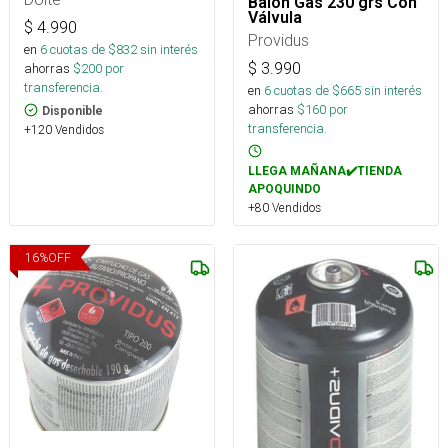
Balón Gas 230 grs Con
Válvula
$
4.990
Providus
en
6
cuotas de $
832
sin interés
$
3.990
ahorras
$
200
por
transferencia.
en
6
cuotas de $
665
sin interés
ahorras
$
160
por
Disponible
transferencia.
+120 Vendidos
LLEGA MAÑANA✔️TIENDA
APOQUINDO
+80 Vendidos
16
%
OFF