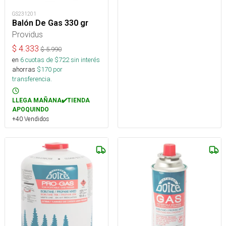
GS231201
Balón De Gas 330 gr
Providus
$
4.333
$
5.990
en
6
cuotas de $
722
sin interés
ahorras
$
170
por
transferencia.
LLEGA MAÑANA✔️TIENDA
APOQUINDO
+40 Vendidos