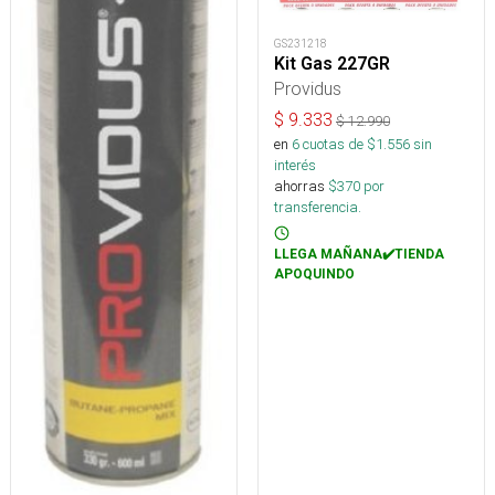
GS231218
Kit Gas 227GR
Providus
$
9.333
$
12.990
en
6
cuotas de $
1.556
sin
interés
ahorras
$
370
por
transferencia.
LLEGA MAÑANA✔️TIENDA
APOQUINDO