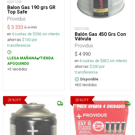
GS231208
Balon Gas 190 grs GR
Top Safe
Providus
$
3.333
$
3.990
GS231206
en
6
cuotas de $
556
sin interés
Balón Gas 450 Grs Con
Válvula
ahorras
$
130
por
Providus
transferencia.
$
4.990
LLEGA MAÑANA✔️TIENDA
en
6
cuotas de $
832
sin interés
APOQUINDO
ahorras
$
200
por
+5 Vendidos
transferencia.
Disponible
+80 Vendidos
28
%
OFF
28
%
OFF