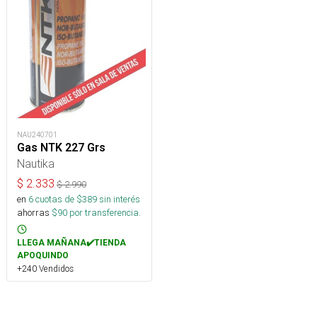
NAU240701
Gas NTK 227 Grs
Nautika
$
2.333
$
2.990
en
6
cuotas de $
389
sin interés
ahorras
$
90
por transferencia.
LLEGA MAÑANA✔️TIENDA
APOQUINDO
+240 Vendidos