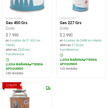
OUTdoi102402
OUTdoi102401
Gas 450 Grs
Gas 227 Grs
Doite
Doite
$
7.990
$
2.990
en
6
cuotas de $
1.332
sin
en
6
cuotas de $
498
sin interés
interés
ahorras
$
120
por
ahorras
$
320
por
transferencia.
transferencia.
LLEGA MAÑANA✔️TIENDA
APOQUINDO
LLEGA MAÑANA✔️TIENDA
+20 Vendidos
APOQUINDO
+60 Vendidos
22
%
OFF